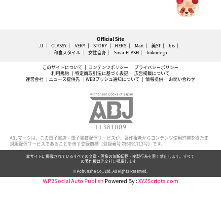
Official Site
JJ
CLASSY.
VERY
STORY
HERS
Mart
美ST
bis
和食スタイル
女性自身
SmartFLASH
kokode.jp
このサイトについて
コンテンツポリシー
プライバシーポリシー
利用規約
特定商取引法に基づく表記
広告掲載について
運営会社
ニュース提供先
WEBプッシュ通知について
情報提供
お問い合わせ
ABJマークは、この電子書店・電子書籍配信サービスが、著作権者からコンテンツ使用許諾を得た正
規版配信サービスであることを示す登録商標（登録番号 第6091713号）です。
本サイトに掲載されているすべての文章・画像の無断転載・複製行為を固く禁止します。すべて
の著作権は光文社に帰属します。
© Kobunsha Co., Ltd. All Rights Reserved.
WP2Social Auto Publish
Powered By :
XYZScripts.com