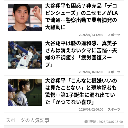
大谷翔平も困惑？非売品「デコ
ピンシューズ」のニセモノがLA
で流通…警察出動で業者摘発の
大騒動に
2026/07/23 12:30
スポーツ
大谷翔平は膝の違和感、真美子
さんは消えないクマに苦悩…夫
婦の不調癒す「疲労回復スー
プ」
2026/07/16 06:00
スポーツ
大谷翔平「こんなに機嫌いいの
は見たことない」と現地記者も
驚愕…第2子誕生に漏れ出てい
た「かつてない喜び」
2026/07/02 06:00
スポーツ
スポーツの人気記事
最終更新：2026/08/07 15:00