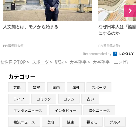
人文知とは、モノから始まる
なぜ日本人は『論
にするのか
PR(國學院大學)
PR(國學院大學)
Recommended by
女性自身TOP
>
スポーツ
>
野球
>
大谷翔平
>
大谷翔平 エンゼルス
カテゴリー
芸能
皇室
国内
海外
スポーツ
ライフ
コミック
コラム
占い
エンタメニュース
インタビュー
海外ニュース
韓流ニュース
美容
健康
暮らし
グルメ