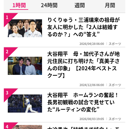
1時間
24時間
週間
月間
1
りくりゅう・三浦璃来の祖母が
友人に明かした「2人は結婚す
るのか？」への“答え”
2026/04/28 06:00
スポーツ
2
大谷翔平 母・加代子さんが地
元住民に打ち明けた「真美子さ
んの印象」【2024年ベストス
クープ】
2024/12/06 06:00
スポーツ
3
大谷翔平 ホームランの奮起！
長男初観戦の試合で見せてい
た“ルーティンの変化”
2026/08/03 19:05
スポーツ
4
大迫勇也「結婚まで純白！」モ