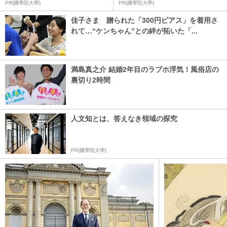
PR(國學院大學)
PR(國學院大學)
佳子さま 贈られた「300円ピアス」を着用さ
れて…“ケンちゃん”との絆が拓いた「...
満島真之介 結婚2年目のラブホ浮気！風俗店の
裏切り2時間
人文知とは、答えなき領域の探究
PR(國學院大學)