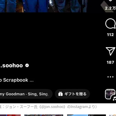
：ジョン・スーフー氏《@jon.soohoo》のInstagramより）