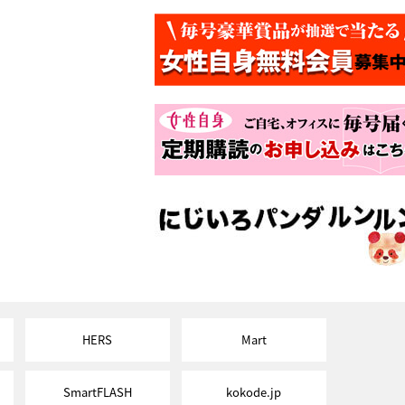
HERS
Mart
SmartFLASH
kokode.jp