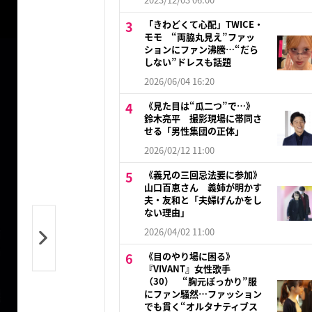
「きわどくて心配」TWICE・
モモ “両脇丸見え”ファッ
ションにファン沸騰…“だら
しない”ドレスも話題
2026/06/04 16:20
《見た目は“瓜二つ”で…》
鈴木亮平 撮影現場に帯同さ
せる「男性集団の正体」
2026/02/12 11:00
《義兄の三回忌法要に参加》
山口百恵さん 義姉が明かす
夫・友和と「夫婦げんかをし
ない理由」
2026/04/02 11:00
《目のやり場に困る》
『VIVANT』女性歌手
（30） “胸元ぽっかり”服
にファン騒然…ファッション
でも貫く“オルタナティブス