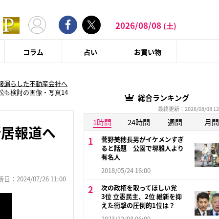
2026/08/08
(土)
コラム
占い
お買い物
報漏らした不動産会社へ
も検討の画像・写真14
総合ランキング
最終更新：2026/08/08 12
1時間
24時間
週間
月間
新居報道へ
菅野美穂長男がイケメンすぎ
ると話題 公園で堺雅人より
有名人
2018/05/24 16:00
：2024/07/26 11:00
次の政権を取ってほしい党
3位 立憲民主、2位 維新を抑
えた衝撃の圧倒的1位は？
2023/12/03 06:00