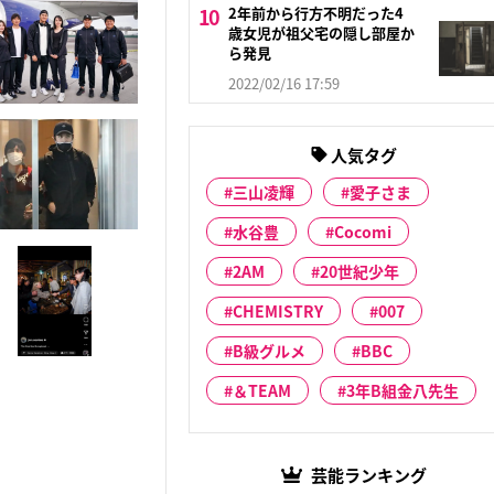
2年前から行方不明だった4
歳女児が祖父宅の隠し部屋か
ら発見
2022/02/16 17:59
人気タグ
三山凌輝
愛子さま
水谷豊
Cocomi
2AM
20世紀少年
CHEMISTRY
007
B級グルメ
BBC
＆TEAM
3年B組金八先生
芸能ランキング