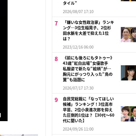
タイル”
2026/08/07 17:10
「嫌いな女性政治家」ランキ
ング…3位生稲晃子、2位杉
田水脈を大差で抑えた1位
は？
2023/12/16 06:00
《前にも後ろにもタトゥー》
43歳“紅白出場”女優歌手
私服姿で新たな“絵柄”が…
胸元にがっつり入った“鳥の
翼”も話題に
2026/07/17 17:30
自民党総裁に「なってほしい
候補」ランキング！3位高市
早苗、2位小泉進次郎を抑え
た圧倒的1位は？【30代〜60
代に聞いた】
2024/09/26 11:00