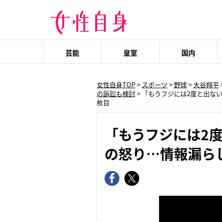
芸能
皇室
国内
女性自身TOP
>
スポーツ
>
野球
>
大谷翔平
の訴訟も検討
>
「もうフジには2度と出な
枚目
「もうフジには2
の怒り…情報漏ら