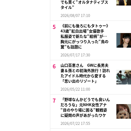
でも貫く“オルタナティブス
タイル”
2026/08/07 17:10
《前にも後ろにもタトゥー》
43歳“紅白出場”女優歌手
私服姿で新たな“絵柄”が…
胸元にがっつり入った“鳥の
翼”も話題に
2026/07/17 17:30
山口百恵さん GWに長男夫
妻＆孫との初海外旅行！訪れ
たアイドル時代から愛する
「思い出のリゾート」
2026/05/22 11:00
「野球なんかどうでも良いん
だろうな」元NHK女性アナ
“目のやり場に困る”観戦姿
に疑問の声があがったワケ
2026/07/22 17:55