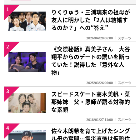
1
りくりゅう・三浦璃来の祖母が
友人に明かした「2人は結婚す
るのか？」への“答え”
2026/04/28 06:00
スポーツ
2
《交際秘話》真美子さん 大谷
翔平からのデートの誘いを断っ
ていた！説得した「意外な人
物」
2025/03/26 06:00
スポーツ
3
スピードスケート高木美帆・菜
那姉妹 父・恩師が語る対称的
な素顔
2018/01/27 11:00
スポーツ
4
佐々木朗希を育て上げたシング
ル母の奮闘…震災直後は仮設住