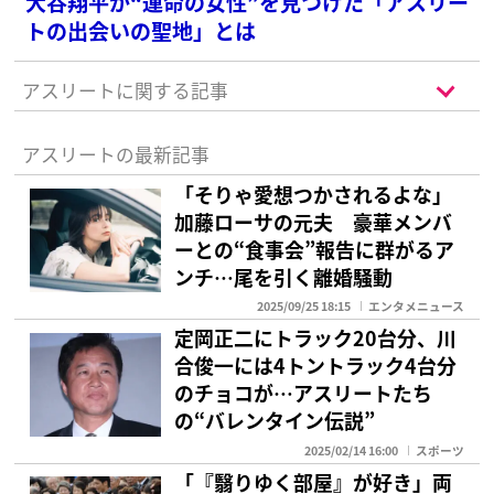
大谷翔平が“運命の女性”を見つけた「アスリー
トの出会いの聖地」とは
アスリートに関する記事
アスリートの最新記事
「そりゃ愛想つかされるよな」
加藤ローサの元夫 豪華メンバ
ーとの“食事会”報告に群がるア
ンチ…尾を引く離婚騒動
2025/09/25 18:15
エンタメニュース
定岡正二にトラック20台分、川
合俊一には4トントラック4台分
のチョコが…アスリートたち
の“バレンタイン伝説”
2025/02/14 16:00
スポーツ
「『翳りゆく部屋』が好き」両