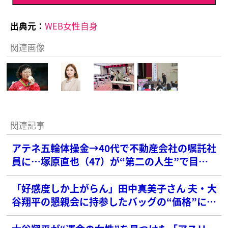
出典元：
WEB女性自身
関連画像
関連記事
アテネ五輪体操金→40代で不動産会社の嘱託社
員に…塚原直也（47）が“第二の人生”で目指
す夢
「好感度しか上がらん」田中真美子さん 夫・大
谷翔平の懇親会に持参したバッグの“価格”に
SNS衝撃