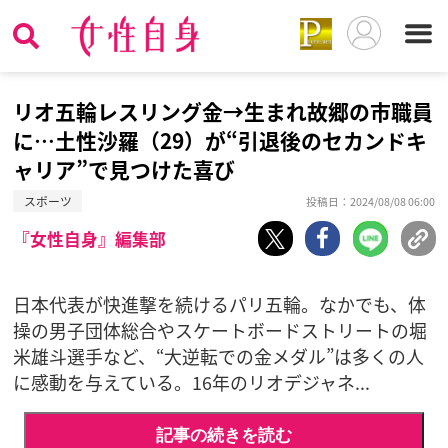
リオ五輪レスリング金→生まれ故郷の市職員
に…土性沙羅（29）が“引退後のセカンドキ
ャリア”で見つけた喜び
スポーツ
投稿日：2024/08/08 06:00
『女性自身』編集部
日本代表が快進撃を続けるパリ五輪。なかでも、体
操の男子団体総合やスケートボードストリートの堀
米雄斗選手など、“大逆転での金メダル”は多くの人
に感動を与えている。16年のリオデジャネ...
記事の続きを読む