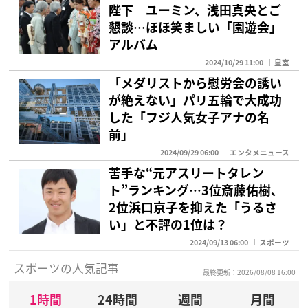
陛下 ユーミン、浅田真央とご
懇談…ほほ笑ましい「園遊会」
アルバム
2024/10/29 11:00
皇室
「メダリストから慰労会の誘い
が絶えない」パリ五輪で大成功
した「フジ人気女子アナの名
前」
2024/09/29 06:00
エンタメニュース
苦手な“元アスリートタレン
ト”ランキング…3位斎藤佑樹、
2位浜口京子を抑えた「うるさ
い」と不評の1位は？
2024/09/13 06:00
スポーツ
スポーツの人気記事
最終更新：2026/08/08 16:00
1時間
24時間
週間
月間