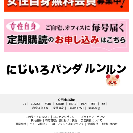
Official Site
JJ
CLASSY.
VERY
STORY
HERS
Mart
美ST
bis
和食スタイル
女性自身
SmartFLASH
kokode.jp
このサイトについて
コンテンツポリシー
プライバシーポリシー
利用規約
特定商取引法に基づく表記
広告掲載について
運営会社
ニュース提供先
WEBプッシュ通知について
情報提供
お問い合わせ