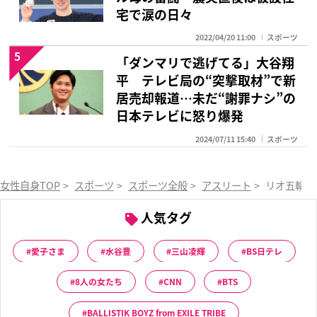
宅で涙の日々
2022/04/20 11:00
スポーツ
5
「ダンマリで逃げてる」大谷翔
平 テレビ局の“突撃取材”で新
居売却報道…未だ“謝罪ナシ”の
日本テレビに怒り爆発
2024/07/11 15:40
スポーツ
女性自身TOP
>
スポーツ
>
スポーツ全般
>
アスリート
>
リオ五輪レ
人気タグ
愛子さま
水谷豊
三山凌輝
BS日テレ
8人の女たち
CNN
BTS
BALLISTIK BOYZ from EXILE TRIBE