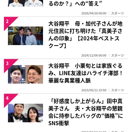
るのか？」への“答え”
2026/04/28 06:00
スポーツ
2
大谷翔平 母・加代子さんが地
元住民に打ち明けた「真美子さ
んの印象」【2024年ベストス
クープ】
2024/12/06 06:00
スポーツ
3
大谷翔平 小栗旬とは家族ぐる
み、LINE友達はハライチ澤部！
華麗な異業種人脈
2023/05/11 15:50
スポーツ
4
「好感度しか上がらん」田中真
美子さん 夫・大谷翔平の懇親
会に持参したバッグの“価格”に
SNS衝撃