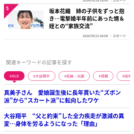
2024/03/18 16:00
スポーツ
5
坂本花織 姉の子供をずっと抱
き…電撃婚半年前にあった甥＆
姪との“家族交流”
2026/05/21 06:00
スポーツ
関連キーワードの記事を探す
MLB
大谷翔平
妊娠・出産
母親
田中
真美子さん 愛娘誕生後に長年貫いた“ズボン
派”から“スカート派”に転向したワケ
大谷翔平 “父と約束”した全力疾走が激減の異
変…身体を労るようになった「理由」