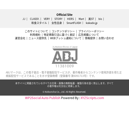
Official Site
JJ
CLASSY.
VERY
STORY
HERS
Mart
美ST
bis
和食スタイル
女性自身
SmartFLASH
kokode.jp
このサイトについて
コンテンツポリシー
プライバシーポリシー
利用規約
特定商取引法に基づく表記
広告掲載について
運営会社
ニュース提供先
WEBプッシュ通知について
情報提供
お問い合わせ
ABJマークは、この電子書店・電子書籍配信サービスが、著作権者からコンテンツ使用許諾を得た正
規版配信サービスであることを示す登録商標（登録番号 第6091713号）です。
本サイトに掲載されているすべての文章・画像の無断転載・複製行為を固く禁止します。すべて
の著作権は光文社に帰属します。
© Kobunsha Co., Ltd. All Rights Reserved.
WP2Social Auto Publish
Powered By :
XYZScripts.com