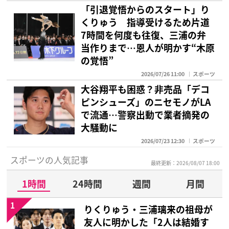
「引退覚悟からのスタート」り
くりゅう 指導受けるため片道
7時間を何度も往復、三浦の弁
当作りまで…恩人が明かす“木原
の覚悟”
2026/07/26 11:00
スポーツ
大谷翔平も困惑？非売品「デコ
ピンシューズ」のニセモノがLA
で流通…警察出動で業者摘発の
大騒動に
2026/07/23 12:30
スポーツ
スポーツの人気記事
最終更新：2026/08/07 18:00
1時間
24時間
週間
月間
1
りくりゅう・三浦璃来の祖母が
友人に明かした「2人は結婚す