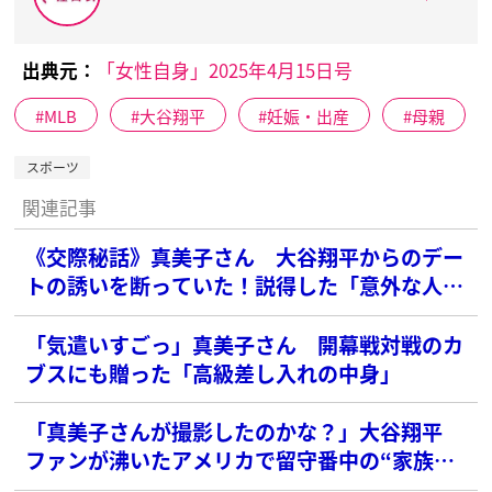
出典元：
「女性自身」2025年4月15日号
MLB
大谷翔平
妊娠・出産
母親
スポーツ
関連記事
《交際秘話》真美子さん 大谷翔平からのデー
トの誘いを断っていた！説得した「意外な人
物」
「気遣いすごっ」真美子さん 開幕戦対戦のカ
ブスにも贈った「高級差し入れの中身」
「真美子さんが撮影したのかな？」大谷翔平
ファンが沸いたアメリカで留守番中の“家族写
真”