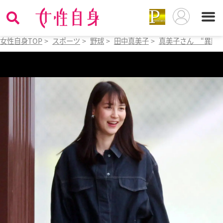
女性自身TOP
>
スポーツ
>
野球
>
田中真美子
>
真美子さん “異国