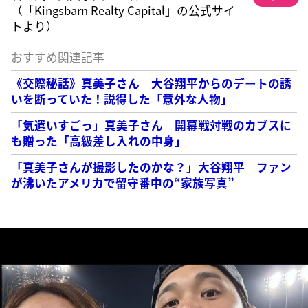
（「Kingsbarn Realty Capital」の公式サイ
トより）
おすすめ関連記事
《交際秘話》真美子さん 大谷翔平からのデートの誘
いを断っていた！説得した「意外な人物」
「気遣いすごっ」真美子さん 開幕戦対戦のカブスに
も贈った「高級差し入れの中身」
「真美子さんが撮影したのかな？」大谷翔平 ファン
が沸いたアメリカで留守番中の“家族写真”