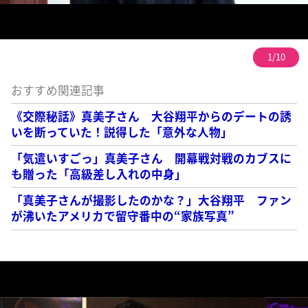
1/10
おすすめ関連記事
《交際秘話》真美子さん 大谷翔平からのデートの誘
いを断っていた！説得した「意外な人物」
「気遣いすごっ」真美子さん 開幕戦対戦のカブスに
も贈った「高級差し入れの中身」
「真美子さんが撮影したのかな？」大谷翔平 ファン
が沸いたアメリカで留守番中の“家族写真”