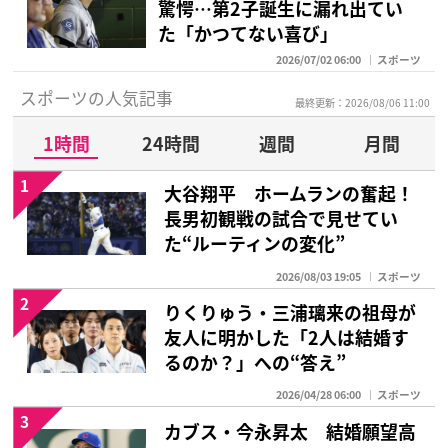
驚愕…第2子誕生に漏れ出てい
た「かつてない喜び」
2026/07/02 06:00
スポーツ
スポーツの人気記事
最終更新：2026/08/06 11:00
1時間
24時間
週間
月間
1
大谷翔平 ホームランの奮起！
長男初観戦の試合で見せてい
た“ルーティンの変化”
2026/08/03 19:05
スポーツ
2
りくりゅう・三浦璃来の祖母が
友人に明かした「2人は結婚す
るのか？」への“答え”
2026/04/28 06:00
スポーツ
3
カブス・今永昇太 結婚願望高