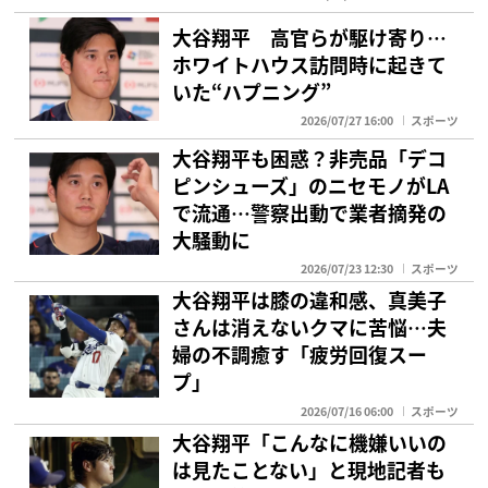
大谷翔平 高官らが駆け寄り…
ホワイトハウス訪問時に起きて
いた“ハプニング”
2026/07/27 16:00
スポーツ
大谷翔平も困惑？非売品「デコ
ピンシューズ」のニセモノがLA
で流通…警察出動で業者摘発の
大騒動に
2026/07/23 12:30
スポーツ
大谷翔平は膝の違和感、真美子
さんは消えないクマに苦悩…夫
婦の不調癒す「疲労回復スー
プ」
2026/07/16 06:00
スポーツ
大谷翔平「こんなに機嫌いいの
は見たことない」と現地記者も