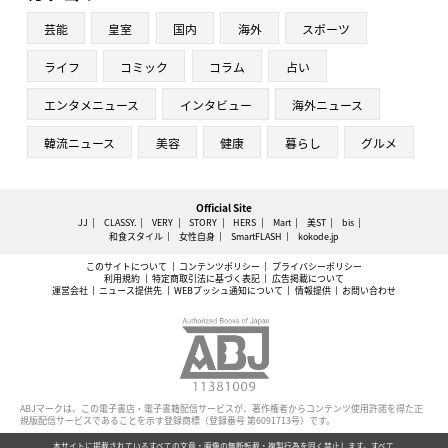
芸能
皇室
国内
海外
スポーツ
ライフ
コミック
コラム
占い
エンタメニュース
インタビュー
海外ニュース
韓流ニュース
美容
健康
暮らし
グルメ
Official Site
JJ
CLASSY.
VERY
STORY
HERS
Mart
美ST
bis
和食スタイル
女性自身
SmartFLASH
kokode.jp
このサイトについて
コンテンツポリシー
プライバシーポリシー
利用規約
特定商取引法に基づく表記
広告掲載について
運営会社
ニュース提供先
WEBプッシュ通知について
情報提供
お問い合わせ
ABJマークは、この電子書店・電子書籍配信サービスが、著作権者からコンテンツ使用許諾を得た正
規版配信サービスであることを示す登録商標（登録番号 第6091713号）です。
本サイトに掲載されているすべての文章・画像の無断転載・複製行為を固く禁止します。すべて