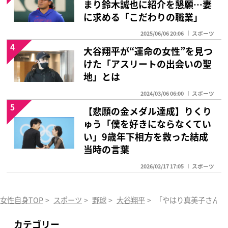
まり鈴木誠也に紹介を懇願…妻
に求める「こだわりの職業」
2025/06/06 20:06
スポーツ
4
大谷翔平が“運命の女性”を見つ
けた「アスリートの出会いの聖
地」とは
2024/03/06 06:00
スポーツ
5
【悲願の金メダル達成】りくり
ゅう「僕を好きにならなくてい
い」9歳年下相方を救った結成
当時の言葉
2026/02/17 17:05
スポーツ
女性自身TOP
>
スポーツ
>
野球
>
大谷翔平
>
「やはり真美子さんへ
カテゴリー