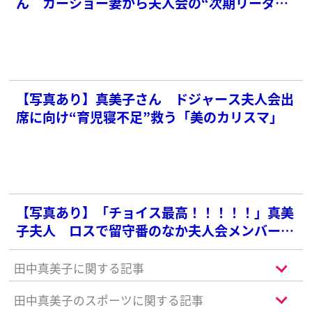
ん カーショー妻から夫人会の“次期リーダ
ー”に後継指名も…快諾できない“事情”
【写真あり】真美子さん ドジャース夫人会出
席に向け“育児寝不足”救う「美のカリスマ」
【写真あり】「チョイス最高！！！！！」真美
子夫人 ロスで留守番のなか夫人会メンバーに
贈った「センス抜群のプレゼント」
田中真美子に関する記事
田中真美子のスポーツに関する記事