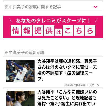
田中真美子の家族に関する記事
田中真美子の最新記事
大谷翔平は膝の違和感、真美子
さんは消えないクマに苦悩…夫
婦の不調癒す「疲労回復スー
プ」
2026/07/16 06:00
スポーツ
大谷翔平「こんなに機嫌いいの
は見たことない」と現地記者も
驚愕…第2子誕生に漏れ出てい