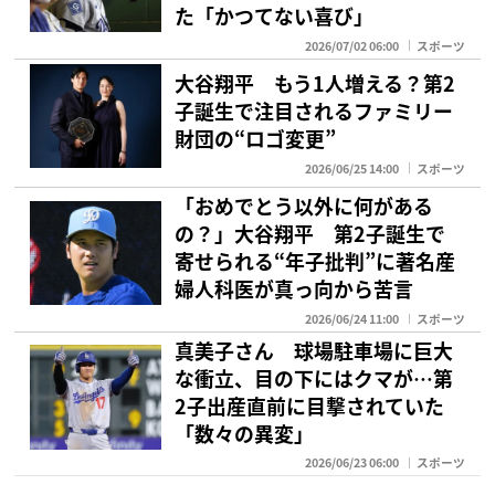
た「かつてない喜び」
2026/07/02 06:00
スポーツ
大谷翔平 もう1人増える？第2
子誕生で注目されるファミリー
財団の“ロゴ変更”
2026/06/25 14:00
スポーツ
「おめでとう以外に何がある
の？」大谷翔平 第2子誕生で
寄せられる“年子批判”に著名産
婦人科医が真っ向から苦言
2026/06/24 11:00
スポーツ
真美子さん 球場駐車場に巨大
な衝立、目の下にはクマが…第
2子出産直前に目撃されていた
「数々の異変」
2026/06/23 06:00
スポーツ