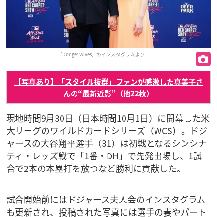
「Dodger Wives」のインスタグラムより
【写真あり】「スタイル抜群」ファンが感激した真美子さ
んの“最新近影”（他22枚）
現地時間9月30日（日本時間10月1日）に開幕した米
大リーグのワイルドカードシリーズ（WCS）。ドジ
ャースの大谷翔平選手（31）は初戦となるシンシナ
ティ・レッズ戦で「1番・DH」で先発出場し、1試
合で2本の本塁打を放つなど勝利に貢献した。
試合開始前にはドジャース夫人会のインスタグラム
も更新され、投稿された写真には選手の妻やパート