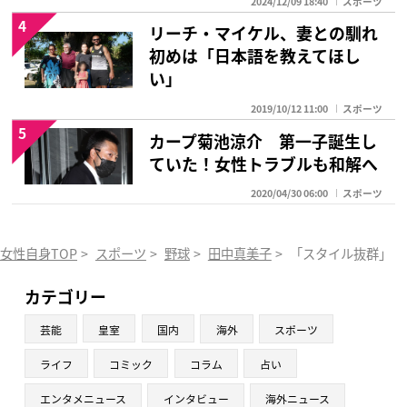
2024/12/09 18:40
スポーツ
4
リーチ・マイケル、妻との馴れ
初めは「日本語を教えてほし
い」
2019/10/12 11:00
スポーツ
5
カープ菊池涼介 第一子誕生し
ていた！女性トラブルも和解へ
2020/04/30 06:00
スポーツ
女性自身TOP
>
スポーツ
>
野球
>
田中真美子
>
「スタイル抜群」真
カテゴリー
芸能
皇室
国内
海外
スポーツ
ライフ
コミック
コラム
占い
エンタメニュース
インタビュー
海外ニュース