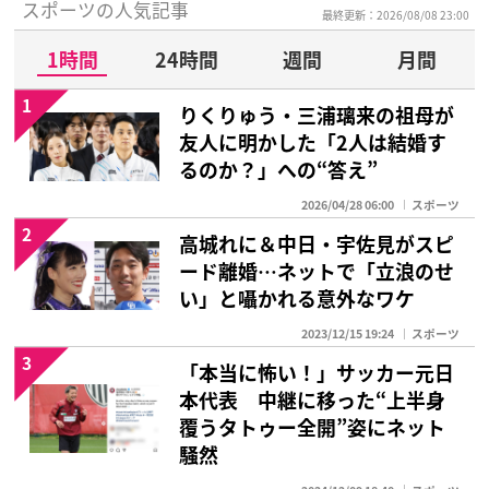
スポーツの人気記事
最終更新：2026/08/08 23:00
1時間
24時間
週間
月間
1
りくりゅう・三浦璃来の祖母が
友人に明かした「2人は結婚す
るのか？」への“答え”
2026/04/28 06:00
スポーツ
2
高城れに＆中日・宇佐見がスピ
ード離婚…ネットで「立浪のせ
い」と囁かれる意外なワケ
2023/12/15 19:24
スポーツ
3
「本当に怖い！」サッカー元日
本代表 中継に移った“上半身
覆うタトゥー全開”姿にネット
騒然