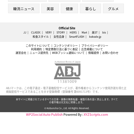
韓流ニュース
美容
健康
暮らし
グルメ
Official Site
JJ
CLASSY.
VERY
STORY
HERS
Mart
美ST
bis
和食スタイル
女性自身
SmartFLASH
kokode.jp
このサイトについて
コンテンツポリシー
プライバシーポリシー
利用規約
特定商取引法に基づく表記
広告掲載について
運営会社
ニュース提供先
WEBプッシュ通知について
情報提供
お問い合わせ
ABJマークは、この電子書店・電子書籍配信サービスが、著作権者からコンテンツ使用許諾を得た正
規版配信サービスであることを示す登録商標（登録番号 第6091713号）です。
本サイトに掲載されているすべての文章・画像の無断転載・複製行為を固く禁止します。すべて
の著作権は光文社に帰属します。
© Kobunsha Co., Ltd. All Rights Reserved.
WP2Social Auto Publish
Powered By :
XYZScripts.com