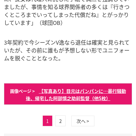
ましたが、事情を知る球界関係者の多くは『行きつ
くところまでいってしまった代償だね』とがっかり
しています」（球団OB）
3年契約で今シーズンV逸なら退任は確実と見られて
いたが、その前に誰もが予想しない形でユニフォー
ムを脱ぐこととなった。
【写真あり】目元はパンパンに…暴行騒動
画像ページ >
後、帰宅した阿部慎之助前監督（他5枚）
1
2
次へ >