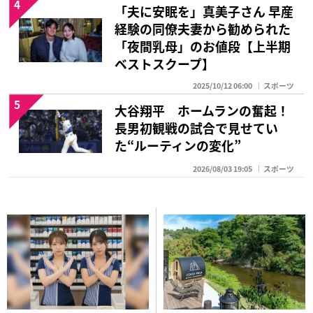
4
「夫に安眠を」真美子さん 早産
経験の同僚夫妻から勧められた
「夜間乳母」のお値段【上半期
ベストスクープ】
2025/10/12 06:00
スポーツ
5
大谷翔平 ホームランの奮起！
長男初観戦の試合で見せてい
た“ルーティンの変化”
2026/08/03 19:05
スポーツ