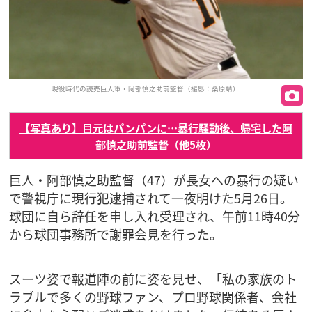
現役時代の読売巨人軍・阿部慎之助前監督（撮影：桑原靖）
【写真あり】目元はパンパンに…暴行騒動後、帰宅した阿
部慎之助前監督（他5枚）
巨人・阿部慎之助監督（47）が長女への暴行の疑い
で警視庁に現行犯逮捕されて一夜明けた5月26日。
球団に自ら辞任を申し入れ受理され、午前11時40分
から球団事務所で謝罪会見を行った。
スーツ姿で報道陣の前に姿を見せ、「私の家族のト
ラブルで多くの野球ファン、プロ野球関係者、会社