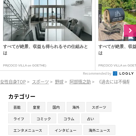
すべてが絶景、収益も得られるその仕組みと
すべてが絶景、収
は
は
PR(COCO VILLA on GOETHE)
PR(COCO VILLA on GOET
Recommended by
女性自身TOP
>
スポーツ
>
野球
>
阿部慎之助
>
《過去には不倫騒動
カテゴリー
芸能
皇室
国内
海外
スポーツ
ライフ
コミック
コラム
占い
エンタメニュース
インタビュー
海外ニュース