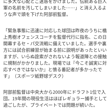
に多大な心配とご迷惑をかけました。伝統ある巨人
軍の名前を汚してしまいました……」と消え入るよ
うな声で頭を下げた阿部前監督。
「緊急事態に迅速に対応した球団は昨夜のうちに橋
上秀樹オフェンスコーチを監督代行に指名、この日
開幕するセ・パ交流戦に備えていました。選手や裏
方には試合前練習が始まる前に説明があったといい
ますが、いらぬ詮索がされないよう報道陣との接触
に規制がかかりました。現場では『今こそ誠実に対
応すべきではないか』と憤る番記者が多かったで
す」（スポーツ紙野球デスク）
阿部前監督は中央大から2000年にドラフト1位で入
団。19年間の現役生活はほぼレギュラー捕手として
過ごしたが、プライベートでは問題が続いた。