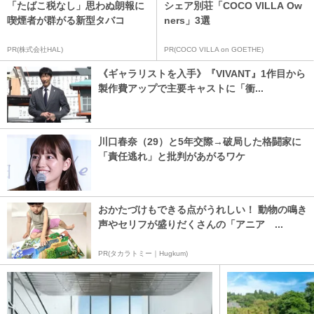
「たばこ税なし」思わぬ朗報に
シェア別荘「COCO VILLA Ow
喫煙者が群がる新型タバコ
ners」3選
PR(株式会社HAL)
PR(COCO VILLA on GOETHE)
《ギャラリストを入手》『VIVANT』1作目から
製作費アップで主要キャストに「衝...
川口春奈（29）と5年交際→破局した格闘家に
「責任逃れ」と批判があがるワケ
おかたづけもできる点がうれしい！ 動物の鳴き
声やセリフが盛りだくさんの「アニア ...
PR(タカラトミー｜Hugkum)