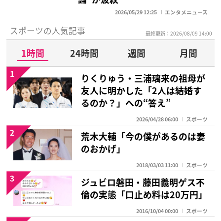
2026/05/29 12:25
エンタメニュース
スポーツの人気記事
最終更新：2026/08/09 14:00
1時間
24時間
週間
月間
1
りくりゅう・三浦璃来の祖母が
友人に明かした「2人は結婚す
るのか？」への“答え”
2026/04/28 06:00
スポーツ
2
荒木大輔「今の僕があるのは妻
のおかげ」
2018/03/03 11:00
スポーツ
3
ジュビロ磐田・藤田義明ゲス不
倫の実態「口止め料は20万円」
2016/10/04 00:00
スポーツ