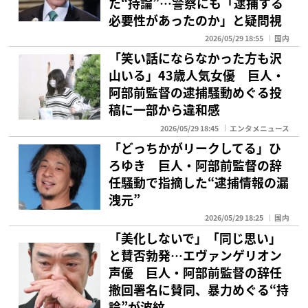
た“持論”…警察にも「逮捕する
必要性があったのか」と疑問視
2026/05/29 18:55
国内
「笑い話にならなかった方も沢
山いる」43歳人気女優 巨人・
阿部前監督の逮捕騒動めぐる投
稿に一部から違和感
2026/05/29 18:45
エンタメニュース
「どっちかがリークしてる」ひ
ろゆき 巨人・阿部前監督の辞
任騒動で指摘した“逮捕情報の漏
洩元”
2026/05/29 18:25
国内
「美化しないで」「同じ思い」
と賛否勃発…エヴァンゲリオン
声優 巨人・阿部前監督の辞任
撤回署名に賛同、暴力めぐる“持
論”が波紋