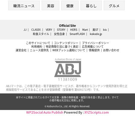
韓流ニュース
美容
健康
暮らし
グルメ
Official Site
JJ
CLASSY.
VERY
STORY
HERS
Mart
美ST
bis
和食スタイル
女性自身
SmartFLASH
kokode.jp
このサイトについて
コンテンツポリシー
プライバシーポリシー
利用規約
特定商取引法に基づく表記
広告掲載について
運営会社
ニュース提供先
WEBプッシュ通知について
情報提供
お問い合わせ
ABJマークは、この電子書店・電子書籍配信サービスが、著作権者からコンテンツ使用許諾を得た正
規版配信サービスであることを示す登録商標（登録番号 第6091713号）です。
本サイトに掲載されているすべての文章・画像の無断転載・複製行為を固く禁止します。すべて
の著作権は光文社に帰属します。
© Kobunsha Co., Ltd. All Rights Reserved.
WP2Social Auto Publish
Powered By :
XYZScripts.com