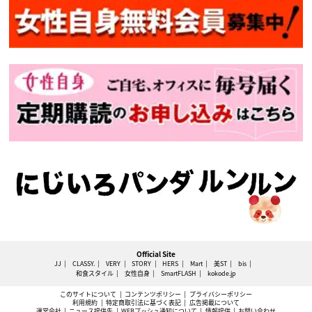
Official Site
JJ
CLASSY.
VERY
STORY
HERS
Mart
美ST
bis
和食スタイル
女性自身
SmartFLASH
kokode.jp
このサイトについて
コンテンツポリシー
プライバシーポリシー
利用規約
特定商取引法に基づく表記
広告掲載について
運営会社
ニュース提供先
WEBプッシュ通知について
情報提供
お問い合わせ