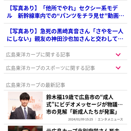
【写真あり】「他所でやれ」セクシー系モデ
ル 新幹線車内での“パンツをチラ見せ”動画が
波紋…衆院選でも“半ケツビラ配り”写真が炎上
【写真あり】急死の黒崎真音さん「さやを一人
にしない」親友の神田沙也加さんと交わしてい
た“約束”
広島東洋カープに関する記事
広島東洋カープのスポーツに関する記事
広島東洋カープの最新記事
鈴木福19歳で広島市の“成人
式”にビデオメッセージが物議…
市の見解「新成人たちが発案」
2024/01/09 15:25
エンタメニュース
元広島カープ北別府学さん死去