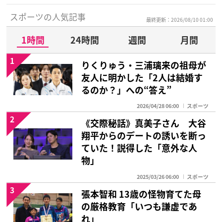
スポーツの人気記事
最終更新：2026/08/10 01:00
1時間
24時間
週間
月間
1
りくりゅう・三浦璃来の祖母が
友人に明かした「2人は結婚す
るのか？」への“答え”
2026/04/28 06:00
スポーツ
2
《交際秘話》真美子さん 大谷
翔平からのデートの誘いを断っ
ていた！説得した「意外な人
物」
2025/03/26 06:00
スポーツ
3
張本智和 13歳の怪物育てた母
の厳格教育「いつも謙虚であ
れ」