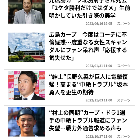
「2ケタ勝利だけではダメ」生前
明かしていた引き際の美学
2023/06/16 19:05
スポーツ
広島カープ 今度はコーチに不
倫疑惑…度重なる女性スキャン
ダルにファン呆れ声「応援する
気失せた」
2023/01/31 11:00
スポーツ
“紳士”長野久義が巨人に電撃復
帰！高まる“中絶トラブル”坂本
勇人を更生の期待
2022/11/03 11:00
スポーツ
“村上の同期”カープ・ドラ1選
手の中絶トラブル報道にファン
失望…戦力外通告求める声も
2022/10/27 11:00
スポーツ