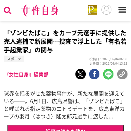
「ゾンビたばこ」をカープ元選手に提供した
売人逮捕で新展開…捜査で浮上した「有名若
手起業家」の関与
スポーツ
投稿日：2026/06/04 06:00
更新日：2026/06/04 13:32
『女性自身』編集部
球界を揺るがせた薬物事件が、新たな展開を迎えて
いる──。6月1日、広島県警は、「ゾンビたばこ」
と呼ばれる指定薬物のエトミデートを、広島東洋カ
ープの羽月（はつき）隆太郎元選手に渡した...