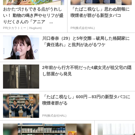
おかたづけもできる点がうれし
「たばこ税なし」思わぬ朗報に
い！ 動物の鳴き声やセリフが盛
喫煙者が群がる新型タバコ
りだくさんの「アニア ...
PR(タカラトミー｜Hugkum)
PR(株式会社HAL)
川口春奈（29）と5年交際→破局した格闘家に
「責任逃れ」と批判があがるワケ
2年前から行方不明だった4歳女児が祖父宅の隠
し部屋から発見
「たばこ税なし」600円→83円の新型タバコに
喫煙者群がる
PR(株式会社HAL)