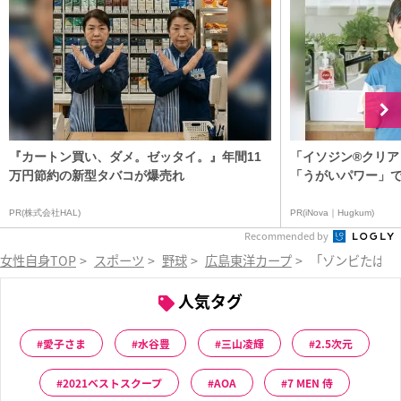
『カートン買い、ダメ。ゼッタイ。』年間11
「イソジン®クリア
万円節約の新型タバコが爆売れ
「うがいパワー」で
PR(株式会社HAL)
PR(iNova｜Hugkum)
Recommended by
女性自身TOP
>
スポーツ
>
野球
>
広島東洋カープ
>
「ゾンビたばこ
人気タグ
愛子さま
水谷豊
三山凌輝
2.5次元
2021ベストスクープ
AOA
7 MEN 侍