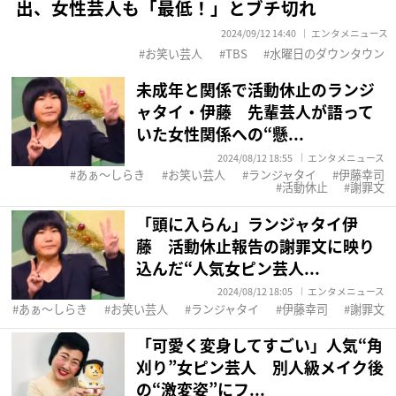
出、女性芸人も「最低！」とブチ切れ
2024/09/12 14:40
エンタメニュース
お笑い芸人
TBS
水曜日のダウンタウン
未成年と関係で活動休止のランジ
ャタイ・伊藤 先輩芸人が語って
いた女性関係への“懸...
2024/08/12 18:55
エンタメニュース
あぁ〜しらき
お笑い芸人
ランジャタイ
伊藤幸司
活動休止
謝罪文
「頭に入らん」ランジャタイ伊
藤 活動休止報告の謝罪文に映り
込んだ“人気女ピン芸人...
2024/08/12 18:05
エンタメニュース
あぁ〜しらき
お笑い芸人
ランジャタイ
伊藤幸司
謝罪文
「可愛く変身してすごい」人気“角
刈り”女ピン芸人 別人級メイク後
の“激変姿”にフ...