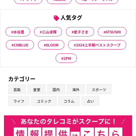
人気タグ
水谷豊
三山凌輝
愛子さま
ATSUSHI
CNBLUE
8LOOM
2024上半期ベストスクープ
2PM
カテゴリー
芸能
皇室
国内
海外
スポーツ
ライフ
コミック
コラム
占い