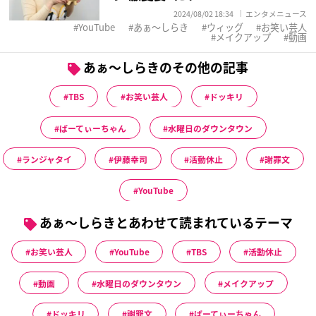
2024/08/02 18:34
エンタメニュース
YouTube
あぁ〜しらき
ウィッグ
お笑い芸人
メイクアップ
動画
あぁ〜しらきのその他の記事
TBS
お笑い芸人
ドッキリ
ぱーてぃーちゃん
水曜日のダウンタウン
ランジャタイ
伊藤幸司
活動休止
謝罪文
YouTube
あぁ〜しらきとあわせて読まれているテーマ
お笑い芸人
YouTube
TBS
活動休止
動画
水曜日のダウンタウン
メイクアップ
ドッキリ
謝罪文
ぱーてぃーちゃん