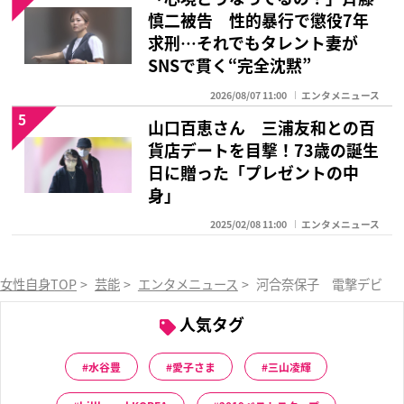
慎二被告 性的暴行で懲役7年
求刑…それでもタレント妻が
SNSで貫く“完全沈黙”
2026/08/07 11:00
エンタメニュース
5
山口百恵さん 三浦友和との百
貨店デートを目撃！73歳の誕生
日に贈った「プレゼントの中
身」
2025/02/08 11:00
エンタメニュース
女性自身TOP
>
芸能
>
エンタメニュース
>
河合奈保子 電撃デビュー
人気タグ
水谷豊
愛子さま
三山凌輝