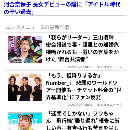
河合奈保子 長女デビューの陰に「アイドル時代
の辛い過去」
エンタメニュースの最新記事
「我らがリーダー」三山凌輝
密会報道で妻・趣里との離婚危
機囁かれるも…労いの言葉をか
けた“舞台共演者”
2026/08/07 18:35
エンタメニュース
「もう、担降りするか」
Number_i 悲願のワールドツ
アー開催も…チケット料金の“世
界基準化”にファン反発
2026/08/07 18:25
エンタメニュース
「迷惑でしかない」フワちゃ
ん 飛行機“乗り遅れ”報告に厳
しい声…有吉弘行も苦言を呈し