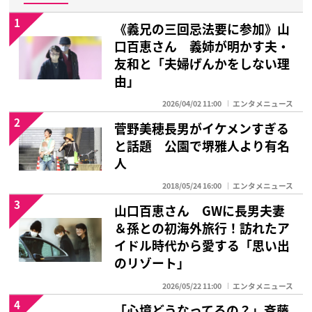
1
《義兄の三回忌法要に参加》山
口百恵さん 義姉が明かす夫・
友和と「夫婦げんかをしない理
由」
2026/04/02 11:00
エンタメニュース
2
菅野美穂長男がイケメンすぎる
と話題 公園で堺雅人より有名
人
2018/05/24 16:00
エンタメニュース
3
山口百恵さん GWに長男夫妻
＆孫との初海外旅行！訪れたア
イドル時代から愛する「思い出
のリゾート」
2026/05/22 11:00
エンタメニュース
4
「心境どうなってるの？」斉藤