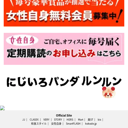
Official Site
JJ
CLASSY.
VERY
STORY
HERS
Mart
美ST
bis
和食スタイル
女性自身
SmartFLASH
kokode.jp