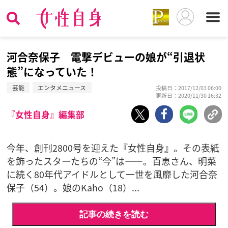
河合奈保子 電撃デビューの娘が“引退状
態”になっていた！
芸能
エンタメニュース
投稿日：2017/12/03 06:00
更新日：2020/11/30 16:32
『女性自身』編集部
今年、創刊2800号を迎えた『女性自身』。その表紙
を飾ったスターたちの“今”は――。百恵さん、明菜
に続く80年代アイドルとして一世を風靡した河合奈
保子（54）。娘のKaho（18）...
記事の続きを読む