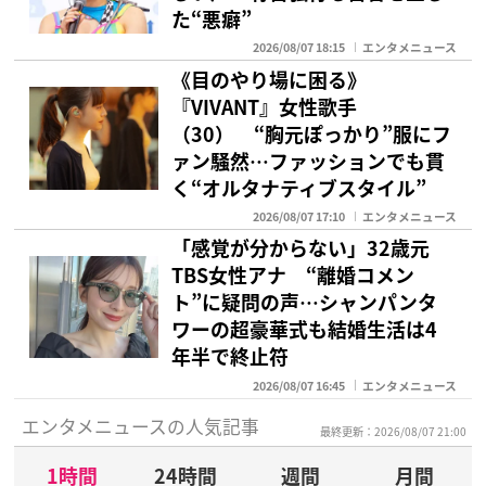
た“悪癖”
2026/08/07 18:15
エンタメニュース
《目のやり場に困る》
『VIVANT』女性歌手
（30） “胸元ぽっかり”服にフ
ァン騒然…ファッションでも貫
く“オルタナティブスタイル”
2026/08/07 17:10
エンタメニュース
「感覚が分からない」32歳元
TBS女性アナ “離婚コメン
ト”に疑問の声…シャンパンタ
ワーの超豪華式も結婚生活は4
年半で終止符
2026/08/07 16:45
エンタメニュース
エンタメニュースの人気記事
最終更新：2026/08/07 21:00
1時間
24時間
週間
月間