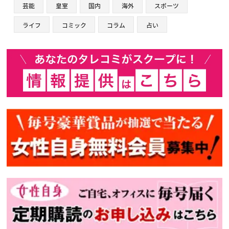
芸能
皇室
国内
海外
スポーツ
ライフ
コミック
コラム
占い