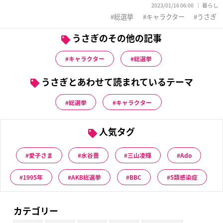
2023/01/16 06:00
暮らし
総選挙
キャラクター
うさぎ
うさぎのその他の記事
キャラクター
総選挙
うさぎとあわせて読まれているテーマ
総選挙
キャラクター
人気タグ
愛子さま
水谷豊
三山凌輝
Ado
1995年
AKB総選挙
BBC
5類感染症
カテゴリー