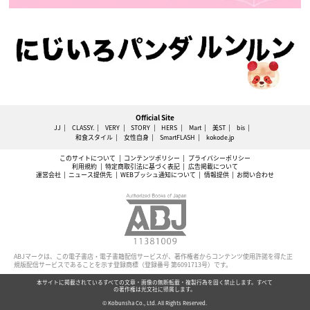
Official Site
JJ
CLASSY.
VERY
STORY
HERS
Mart
美ST
bis
和食スタイル
女性自身
SmartFLASH
kokode.jp
このサイトについて
コンテンツポリシー
プライバシーポリシー
利用規約
特定商取引法に基づく表記
広告掲載について
運営会社
ニュース提供先
WEBプッシュ通知について
情報提供
お問い合わせ
ABJマークは、この電子書店・電子書籍配信サービスが、著作権者からコンテンツ使用許諾を得た正
規版配信サービスであることを示す登録商標（登録番号 第6091713号）です。
本サイトに掲載されているすべての文章・画像の無断転載・複製行為を固く禁止します。すべて
の著作権は光文社に帰属します。
© Kobunsha Co., Ltd. All Rights Reserved.