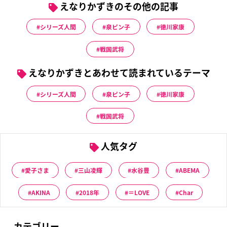
えなりかずきのその他の記事
シリーズ人間
泉ピン子
徳川家康
戦国武将
えなりかずきとあわせて読まれているテーマ
シリーズ人間
泉ピン子
徳川家康
戦国武将
人気タグ
愛子さま
三山凌輝
水谷豊
ABEMA
AKINA
2018年
＝LOVE
Char
カテゴリー