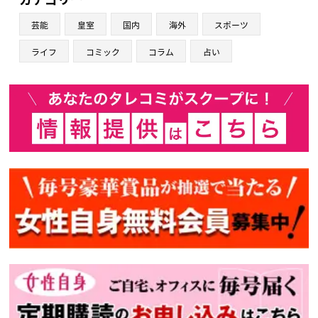
芸能
皇室
国内
海外
スポーツ
ライフ
コミック
コラム
占い