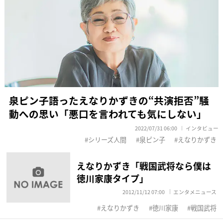
泉ピン子語ったえなりかずきの“共演拒否”騒
動への思い「悪口を言われても気にしない」
2022/07/31 06:00
インタビュー
シリーズ人間
泉ピン子
えなりかずき
えなりかずき「戦国武将なら僕は
徳川家康タイプ」
2012/11/12 07:00
エンタメニュース
えなりかずき
徳川家康
戦国武将