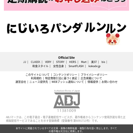
Official Site
JJ
CLASSY.
VERY
STORY
HERS
Mart
美ST
bis
和食スタイル
女性自身
SmartFLASH
kokode.jp
このサイトについて
コンテンツポリシー
プライバシーポリシー
利用規約
特定商取引法に基づく表記
広告掲載について
運営会社
ニュース提供先
WEBプッシュ通知について
情報提供
お問い合わせ
ABJマークは、この電子書店・電子書籍配信サービスが、著作権者からコンテンツ使用許諾を得た正
規版配信サービスであることを示す登録商標（登録番号 第6091713号）です。
本サイトに掲載されているすべての文章・画像の無断転載・複製行為を固く禁止します。すべて
の著作権は光文社に帰属します。