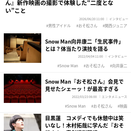
ん』新作映画の撮影で体験した“二度とな
い”こと
2026/06/20 11:00
インタビュー
男性アイドル
おそ松さん
関西ジュニア
Snow Man向井康二「生尻事件」
とは？体当たり演技を語る
2022/04/04 11:00
インタビュー
Snow Man
おそ松さん
向井康二
Snow Man『おそ松さん』会見で
見せたシェーッ！が最高すぎる
2022/03/23 06:00
エンタメニュース
Snow Man
おそ松さん
映画
目黒蓮 コメディでも休憩中は笑
いなし！木村拓哉に学んだ『おそ