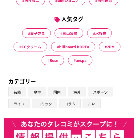
向井康二
関西ジュニア
西村拓哉
人気タグ
愛子さま
三山凌輝
水谷豊
CCクリーム
billboard KOREA
2PM
Bose
aespa
カテゴリー
芸能
皇室
国内
海外
スポーツ
ライフ
コミック
コラム
占い