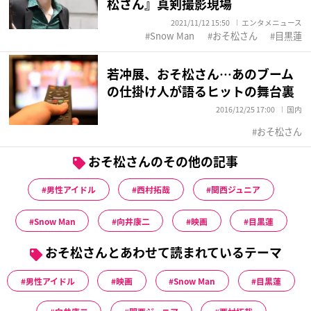
松さん』真剣撮影現場
2021/11/12 15:50
エンタメニュース
Snow Man
おそ松さん
目黒蓮
若冲展、おそ松さん…あのブーム
の仕掛け人が語るヒットの舞台裏
2016/12/25 17:00
国内
おそ松さん
おそ松さんのその他の記事
男性アイドル
西村拓哉
関西ジュニア
Snow Man
向井康二
映画
目黒蓮
おそ松さんとあわせて読まれているテーマ
男性アイドル
映画
Snow Man
目黒蓮