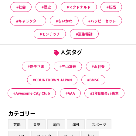
社会
歴史
マクドナルド
転売
キャラクター
ちいかわ
ハッピーセット
モンチッチ
誕生秘話
人気タグ
愛子さま
三山凌輝
水谷豊
COUNTDOWN JAPAN
BMSG
Awesome City Club
AAA
3年B組金八先生
カテゴリー
芸能
皇室
国内
海外
スポーツ
ライフ
コミック
コラム
占い