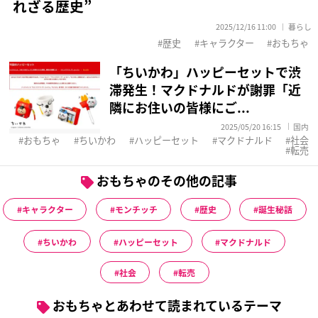
れざる歴史”
2025/12/16 11:00
暮らし
歴史
キャラクター
おもちゃ
「ちいかわ」ハッピーセットで渋
滞発生！マクドナルドが謝罪「近
隣にお住いの皆様にご...
2025/05/20 16:15
国内
おもちゃ
ちいかわ
ハッピーセット
マクドナルド
社会
転売
おもちゃのその他の記事
キャラクター
モンチッチ
歴史
誕生秘話
ちいかわ
ハッピーセット
マクドナルド
社会
転売
おもちゃとあわせて読まれているテーマ