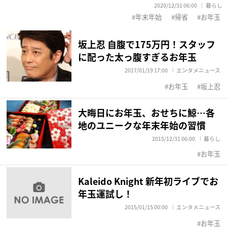
2020/12/31 06:00
暮らし
年末年始
帰省
お年玉
坂上忍 自腹で175万円！スタッフ
に配った太っ腹すぎるお年玉
2017/01/19 17:00
エンタメニュース
お年玉
坂上忍
大晦日にお年玉、おせちに鯨…各
地のユニークな年末年始の習慣
2015/12/31 06:00
暮らし
お年玉
Kaleido Knight 新年初ライブでお
年玉運試し！
2015/01/15 00:00
エンタメニュース
お年玉