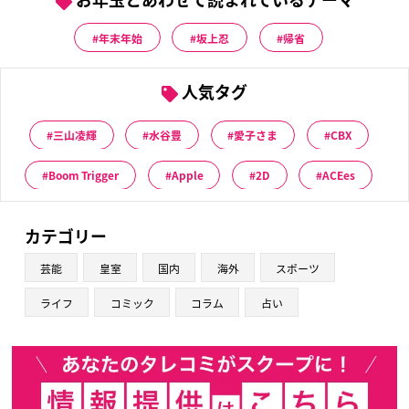
年末年始
坂上忍
帰省
人気タグ
三山凌輝
水谷豊
愛子さま
CBX
Boom Trigger
Apple
2D
ACEes
カテゴリー
芸能
皇室
国内
海外
スポーツ
ライフ
コミック
コラム
占い