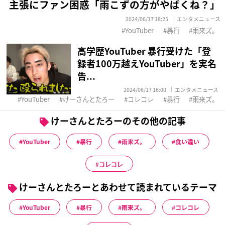
主張にファン困惑「雨こずの方がやばくね？」
2024/06/17 18:25
エンタメニュース
YouTuber
暴行
雨来ズ。
高学歴YouTuber 暴行受けた「登
録者100万越えYouTuber」を実名
告...
2024/06/17 16:00
エンタメニュース
YouTuber
けーさんとたろー
コレコレ
暴行
雨来ズ。
けーさんとたろーのその他の記事
YouTuber
暴行
雨来ズ。
食い違い
コレコレ
けーさんとたろーとあわせて読まれているテーマ
YouTuber
暴行
雨来ズ。
コレコレ