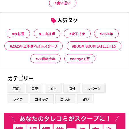
食い違い
人気タグ
水谷豊
三山凌輝
愛子さま
2026年
2025年上半期ベストスクープ
BOOM BOOM SATELLITES
20世紀少年
Berryz工房
カテゴリー
芸能
皇室
国内
海外
スポーツ
ライフ
コミック
コラム
占い