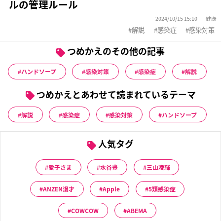
ルの管理ルール
2024/10/15 15:10
健康
解説
感染症
感染対策
つめかえのその他の記事
ハンドソープ
感染対策
感染症
解説
つめかえとあわせて読まれているテーマ
解説
感染症
感染対策
ハンドソープ
人気タグ
愛子さま
水谷豊
三山凌輝
ANZEN漫才
Apple
5類感染症
COWCOW
ABEMA