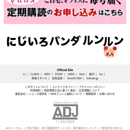
Official Site
JJ
CLASSY.
VERY
STORY
HERS
Mart
美ST
bis
和食スタイル
女性自身
SmartFLASH
kokode.jp
このサイトについて
コンテンツポリシー
プライバシーポリシー
利用規約
特定商取引法に基づく表記
広告掲載について
運営会社
ニュース提供先
WEBプッシュ通知について
情報提供
お問い合わせ
ABJマークは、この電子書店・電子書籍配信サービスが、著作権者からコンテンツ使用許諾を得た正