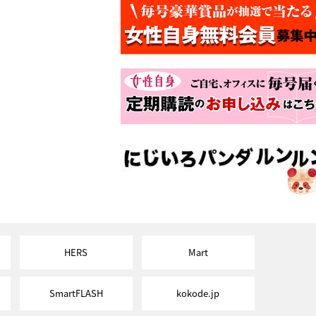
HERS
Mart
SmartFLASH
kokode.jp