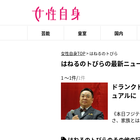
芸能
皇室
国内
女性自身TOP
>
はねるのトびら
はねるのトびらの最新ニュ
1 ～1件/
1件
ドランク
ュアルに
《本日フジテ
さ、家族とは
だということ
ンクドラゴン
はねるのトびらのその他の
真付きで宣伝