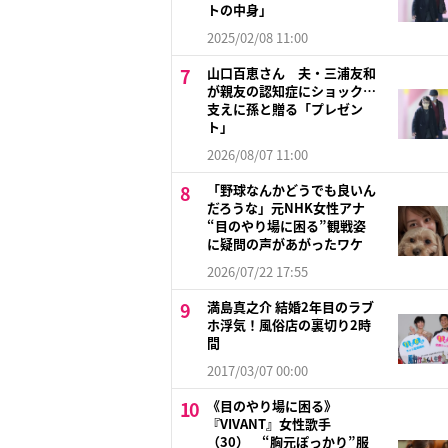
トの中身」
2025/02/08 11:00
山口百恵さん 夫・三浦友和
が親友の認知症にショック…
支えに孫と贈る「プレゼン
ト」
2026/08/07 11:00
「野球なんかどうでも良いん
だろうな」元NHK女性アナ
“目のやり場に困る”観戦姿
に疑問の声があがったワケ
2026/07/22 17:55
満島真之介 結婚2年目のラブ
ホ浮気！風俗店の裏切り2時
間
2017/03/07 00:00
《目のやり場に困る》
『VIVANT』女性歌手
（30） “胸元ぽっかり”服