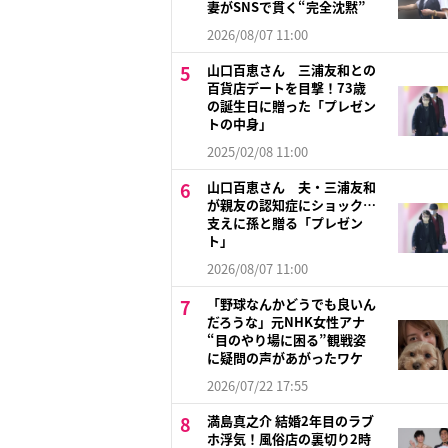
妻がSNSで貫く“完全沈黙”
2026/08/07 11:00
山口百恵さん 三浦友和との
百貨店デートを目撃！73歳
の誕生日に贈った「プレゼン
トの中身」
2025/02/08 11:00
山口百恵さん 夫・三浦友和
が親友の認知症にショック…
支えに孫と贈る「プレゼン
ト」
2026/08/07 11:00
「野球なんかどうでも良いん
だろうな」元NHK女性アナ
“目のやり場に困る”観戦姿
に疑問の声があがったワケ
2026/07/22 17:55
満島真之介 結婚2年目のラブ
ホ浮気！風俗店の裏切り2時