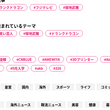
ランクドラゴン
フジテレビ
塚地武雅
読まれているテーマ
笑い芸人
塚地武雅
ドランクドラゴン
凌輝
CNBLUE
AMEMIYA
3Dプリンター
Ai
9月入学
akb
326
皇室
国内
海外
スポーツ
ライフ
コミ
海外ニュース
韓流ニュース
美容
健康
暮