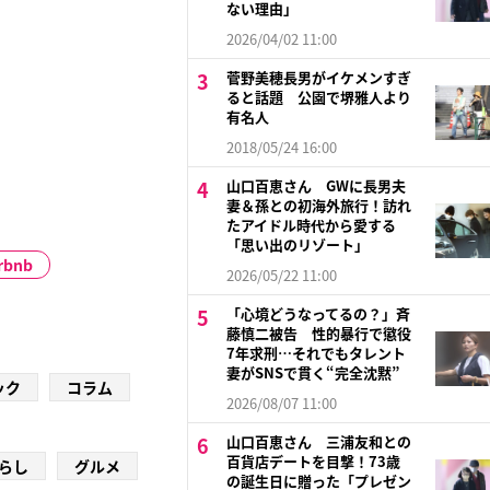
ない理由」
2026/04/02 11:00
菅野美穂長男がイケメンすぎ
ると話題 公園で堺雅人より
有名人
2018/05/24 16:00
山口百恵さん GWに長男夫
妻＆孫との初海外旅行！訪れ
たアイドル時代から愛する
「思い出のリゾート」
rbnb
2026/05/22 11:00
「心境どうなってるの？」斉
藤慎二被告 性的暴行で懲役
7年求刑…それでもタレント
妻がSNSで貫く“完全沈黙”
ック
コラム
2026/08/07 11:00
山口百恵さん 三浦友和との
百貨店デートを目撃！73歳
らし
グルメ
の誕生日に贈った「プレゼン