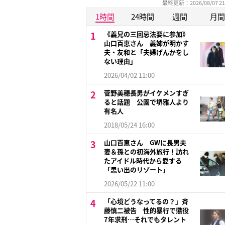
最終更新：2026/08/07 21
1時間
24時間
週間
月間
《義兄の三回忌法要に参加》
山口百恵さん 義姉が明かす
夫・友和と「夫婦げんかをし
ない理由」
2026/04/02 11:00
菅野美穂長男がイケメンすぎ
ると話題 公園で堺雅人より
有名人
2018/05/24 16:00
山口百恵さん GWに長男夫
妻＆孫との初海外旅行！訪れ
たアイドル時代から愛する
「思い出のリゾート」
2026/05/22 11:00
「心境どうなってるの？」斉
藤慎二被告 性的暴行で懲役
7年求刑…それでもタレント