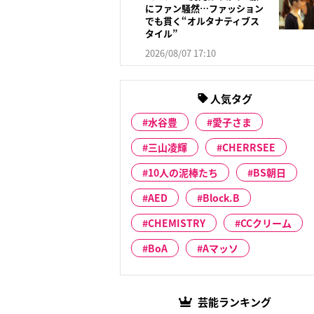
にファン騒然…ファッション
でも貫く“オルタナティブス
タイル”
2026/08/07 17:10
人気タグ
水谷豊
愛子さま
三山凌輝
CHERRSEE
10人の泥棒たち
BS朝日
AED
Block.B
CHEMISTRY
CCクリーム
BoA
Aマッソ
芸能ランキング