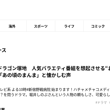
海外
スポーツ
ライフ
コミック
ース
ドラゴン塚地 人気バラエティ番組を想起させる“
「あの頃のまんま」と懐かしむ声
レビ系 よる10時#新宿野戦病院 始まります！ハチャメチャコメデ
？を問うドラマ。堀井しのぶさんという人物の頼もしさ、可愛ら
を伝えられるよう全力で演じてます！》7月3日、俳優としても活
#ドラマ
・塚地武雅（52）が、Xで自身が出演するドラマ『新宿野戦病院
記事
した。同作は