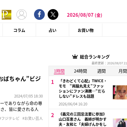
2026/08/07
(金)
コラム
占い
お買い物
総合ランキング
最終更新：2026/08/07 21
1時間
24時間
週間
月間
おばちゃん”ビジ
「きわどくて心配」TWICE・
モモ “両脇丸見え”ファッ
ションにファン沸騰…“だら
2024/07/05 18:30
しない”ドレスも話題
ィーでありながら命の尊
2026/06/04 16:20
しさ、皆に愛される人
《義兄の三回忌法要に参加》
躍するお笑い芸人のドラ
#フジテレビ
#お笑い芸人
山口百恵さん 義姉が明かす
』（フジテレビ系）を写
夫・友和と「夫婦げんかをし