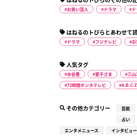
お笑い芸人
ドラマ
ド
はねるのトびらとあわせて
ドラマ
フジテレビ
お
人気タグ
水谷豊
愛子さま
三山
72時間ホンネテレビ
A.B.C-Z
その他カテゴリー
芸能
占い
エンタメニュース
インタビュー