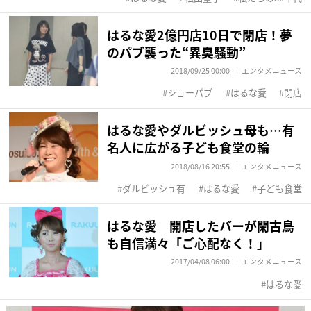
はるな愛2億円店10日で閉店！夢
のパブ襲った“異臭騒動”
2018/09/25 00:00
エンタメニュース
ショーパブ
はるな愛
閉店
はるな愛やダルビッシュ母も…有
名人に広がる子ども食堂の輪
2018/08/16 20:55
エンタメニュース
ダルビッシュ有
はるな愛
子ども食堂
はるな愛 開店したバーが閑古鳥
も自信満々「ご心配なく！」
2017/04/08 06:00
エンタメニュース
はるな愛