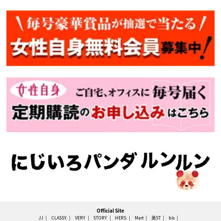
Official Site
JJ
CLASSY.
VERY
STORY
HERS
Mart
美ST
bis