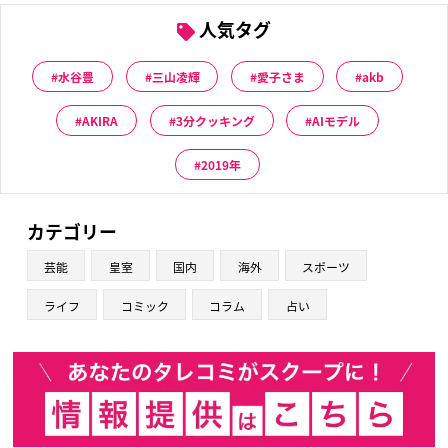
人気タグ
水谷豊
三山凌輝
愛子さま
akb
AKIRA
3分クッキング
AIモデル
2019年
カテゴリー
芸能
皇室
国内
海外
スポーツ
ライフ
コミック
コラム
占い