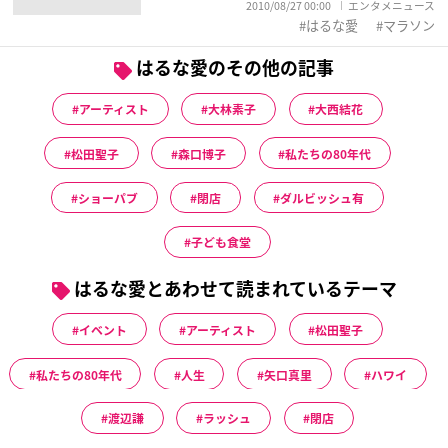
2010/08/27 00:00
エンタメニュース
はるな愛
マラソン
はるな愛のその他の記事
アーティスト
大林素子
大西結花
松田聖子
森口博子
私たちの80年代
ショーパブ
閉店
ダルビッシュ有
子ども食堂
はるな愛とあわせて読まれているテーマ
イベント
アーティスト
松田聖子
私たちの80年代
人生
矢口真里
ハワイ
渡辺謙
ラッシュ
閉店