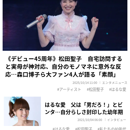
《デビュー45周年》松田聖子 自宅訪問する
と実母が神対応、自分のモノマネに意外な反
応…森口博子ら大ファン4人が語る「素顔」
2025/10/14 11:00
エンタメニュース
アーティスト
松田聖子
はるな愛
はるな愛 父は「男だろ！」とビ
ンタ…自分らしさ封印した幼年期
2021/10/04 06:00
インタビュー
はるな愛
松田聖子
私たちの80年代