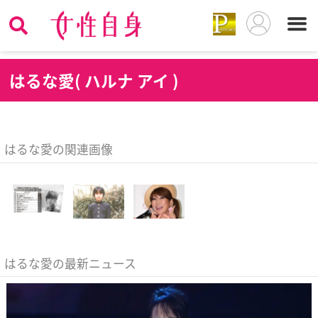
は
るな愛( ハルナ アイ )
はるな愛の関連画像
はるな愛の最新ニュース