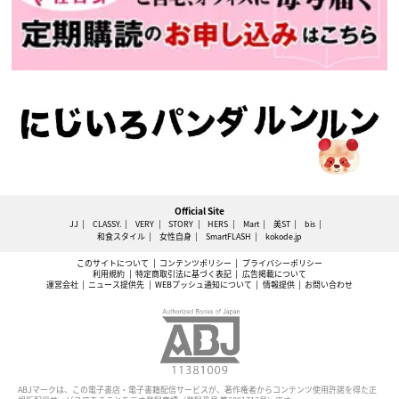
Official Site
JJ
CLASSY.
VERY
STORY
HERS
Mart
美ST
bis
和食スタイル
女性自身
SmartFLASH
kokode.jp
このサイトについて
コンテンツポリシー
プライバシーポリシー
利用規約
特定商取引法に基づく表記
広告掲載について
運営会社
ニュース提供先
WEBプッシュ通知について
情報提供
お問い合わせ
ABJマークは、この電子書店・電子書籍配信サービスが、著作権者からコンテンツ使用許諾を得た正