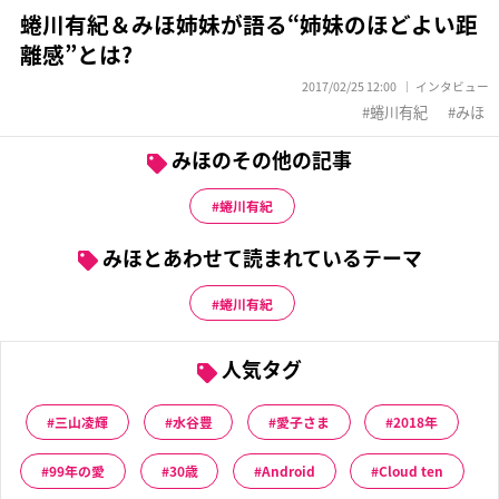
蜷川有紀＆みほ姉妹が語る“姉妹のほどよい距
離感”とは?
2017/02/25 12:00
インタビュー
蜷川有紀
みほ
みほのその他の記事
蜷川有紀
みほとあわせて読まれているテーマ
蜷川有紀
人気タグ
三山凌輝
水谷豊
愛子さま
2018年
99年の愛
30歳
Android
Cloud ten