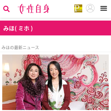
み
ほ( ミホ )
みほの最新ニュース