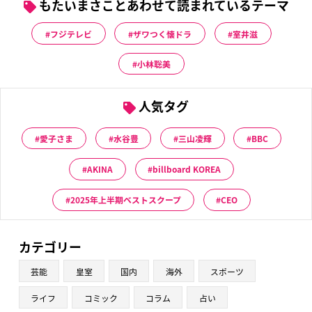
もたいまさことあわせて読まれているテーマ
フジテレビ
ザワつく懐ドラ
室井滋
小林聡美
人気タグ
愛子さま
水谷豊
三山凌輝
BBC
AKINA
billboard KOREA
2025年上半期ベストスクープ
CEO
カテゴリー
芸能
皇室
国内
海外
スポーツ
ライフ
コミック
コラム
占い