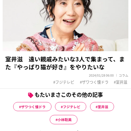
室井滋 遠い親戚みたいな3人で集まって、ま
た『やっぱり猫が好き』をやりたいな
2024/01/28 06:00
コラム
フジテレビ
ザワつく懐ドラ
室井滋
もたいまさこのその他の記事
ザワつく懐ドラ
フジテレビ
室井滋
小林聡美