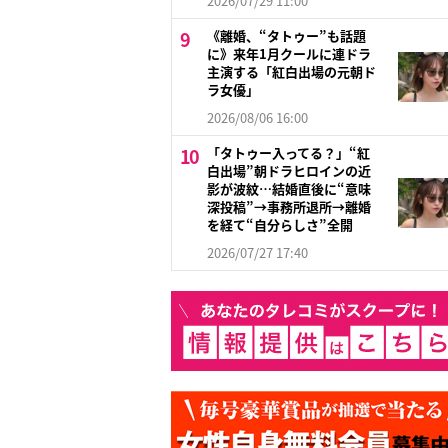
2026/07/29 11:00
《離婚、“タトゥー”も話題
に》来年1月クールに連ドラ
主演する「紅白出場の元朝ド
ラ女優」
2026/08/06 16:00
「タトゥー入ってる？」“紅
白出場”朝ドラヒロインの近
影が波紋…結婚直後に“意味
深投稿”→事務所退所→離婚
を経て“自分らしさ”全開
2026/07/27 17:40