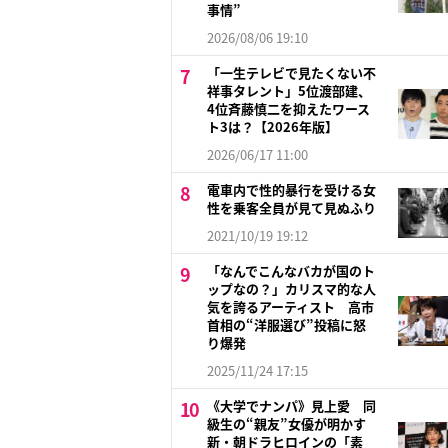
事情”
2026/08/06 19:10
「一生テレビで見たくない不
祥事タレント」5位渡部建、
4位斉藤慎二を抑えたワース
ト3は？【2026年版】
2026/06/17 11:00
電車内で性的暴行を受ける女
性を乗客全員が見て見ぬふり
2021/10/19 19:12
「なんでこんなバカが国のト
ップなの？」カリスマ的な人
気を誇るアーティスト 高市
首相の“洋服選び”投稿に怒
り爆発
2025/11/24 17:15
《大学でナンパ》見上愛 同
級生の“親友”女優が明かす
新・朝ドラヒロインの「素