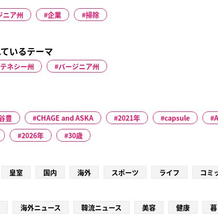
ジニア州
企業
掃除
れているテーマ
テネシー州
バージニア州
谷豊
CHAGE and ASKA
2021年
capsule
2026年
30歳
皇室
国内
海外
スポーツ
ライフ
コミ
海外ニュース
韓流ニュース
美容
健康
暮