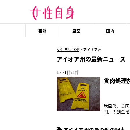
芸能
皇室
国内
女性自身TOP
>
アイオア州
アイオア州の最新ニュース
1 ～1件/
1件
食肉処理
米国で、食肉
円）の罰金を
フェイエット
要員として2
アイオア州のその他の記事
歳未満の子ど