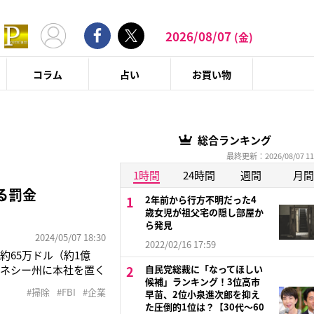
2026/08/07
(金)
コラム
占い
お買い物
総合ランキング
最終更新：2026/08/07 11
1時間
24時間
週間
月間
る罰金
2年前から行方不明だった4
歳女児が祖父宅の隠し部屋か
ら発見
2024/05/07 18:30
2022/02/16 17:59
約65万ドル（約1億
テネシー州に本社を置く
自民党総裁に「なってほしい
候補」ランキング！3位高市
・加工施設の夜間清掃
#掃除
#FBI
#企業
早苗、2位小泉進次郎を抑え
。米国の法律では、18
た圧倒的1位は？【30代〜60