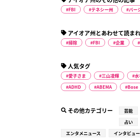
FBI
テネシー州
バー
アイオア州とあわせて読ま
掃除
FBI
企業
人気タグ
愛子さま
三山凌輝
水
ADHD
ABEMA
Bose
その他カテゴリー
芸能
占い
エンタメニュース
インタビュー