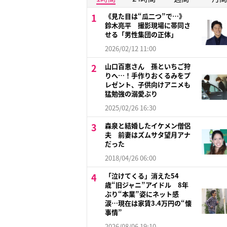
《見た目は“瓜二つ”で…》
鈴木亮平 撮影現場に帯同さ
せる「男性集団の正体」
2026/02/12 11:00
山口百恵さん 孫といちご狩
りへ…！手作りおくるみをプ
レゼント、子供向けアニメも
猛勉強の溺愛ぶり
2025/02/26 16:30
森泉と結婚したイケメン僧侶
夫 前妻はズムサタ望月アナ
だった
2018/04/26 06:00
「泣けてくる」消えた54
歳“旧ジャニ”アイドル 8年
ぶり“本業”姿にネット感
涙…現在は家賃3.4万円の“懐
事情”
2026/08/06 19:10