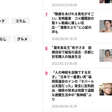
2019/04/23 00:00
「動画をあげれる勇気がすご
い」宮崎麗果 コメ欄開放の
ック
コラム
筋トレ動画に厳しい反
応…“激痩せぶり”に心配の
声も
らし
グルメ
2026/08/06 16:25
“最年長女王”彬子さま 結
婚目前で破局の過去…京都に
別宅購入の独身生活
2022/01/15 06:00
「人の神経を逆撫でする天
才」”日本で一番悪い男”福
岡県議会のドンの「ネパール
は天国だった」発言に批判続
出…隣県の熊本は地震で過酷
な避難生活中の“無神経”ぶ
り
2026/08/06 16:30