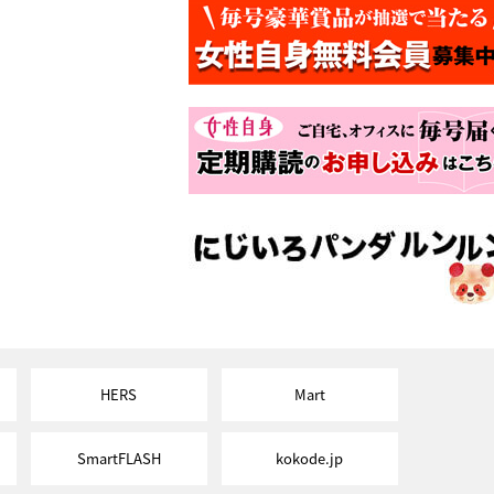
HERS
Mart
SmartFLASH
kokode.jp