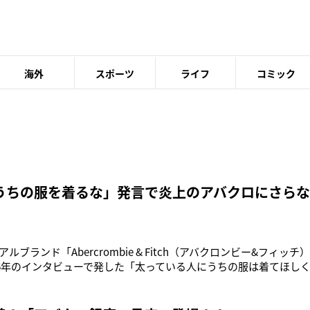
海外
スポーツ
ライフ
コミック
うちの服を着るな」発言で炎上のアバクロにさら
ルブランド「Abercrombie & Fitch（アバクロンビー&フィ
006年のインタビューで発した「太っている人にうちの服は着てほし
NSなどを通じて爆発的に広がり“炎上“、7年の時を経て謝罪することに
された謝罪文は以下のとおり。「この7年前の古いインタビューが