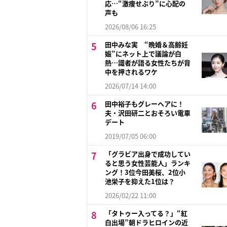
応…“激痩せぶり”に心配の
声も
2026/08/06 16:25
田中みな実 “晩婚＆高齢妊
娠”にネット上で議論が白
熱…識者が語る女性たちが背
中を押されるワケ
2026/07/14 14:00
田中裕子もグレーヘアに！
夫・沢田研二とおそろい電車
デート
2019/07/05 06:00
「グラビア出身で成功してい
ると思う女性芸能人」ランキ
ング！3位今田美桜、2位小
池栄子を抑えた1位は？
2026/02/22 11:00
「タトゥー入ってる？」“紅
白出場”朝ドラヒロインの近