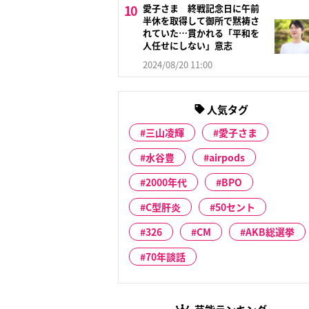
愛子さま 終戦記念日に午前
半休を取得して御所で黙祷さ
れていた…貫かれる「平和を
人任せにしない」意志
2024/08/20 11:00
人気タグ
三山凌輝
愛子さま
水谷豊
airpods
2000年代
BPO
C型肝炎
50セント
326
CM
AKB総選挙
70年談話