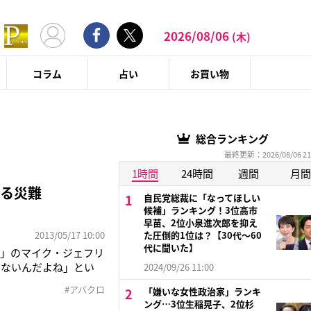
2026/08/06
(木)
コラム
占い
お買い物
総合ランキング
最終更新：2026/08/06 21
1時間
24時間
週間
月間
なる災難
自民党総裁に「なってほしい
候補」ランキング！3位高市
早苗、2位小泉進次郎を抑え
2013/05/17 10:00
た圧倒的1位は？【30代〜60
代に聞いた】
ッチ）」のマイク・ジェフリ
くないんだよね」とい
2024/09/26 11:00
なった。Facebook
#アバクロ
「嫌いな女性政治家」ランキ
、不本意な形で引
ング…3位生稲晃子、2位杉