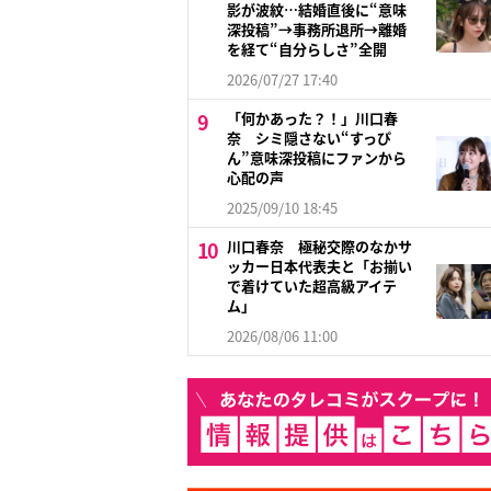
影が波紋…結婚直後に“意味
深投稿”→事務所退所→離婚
を経て“自分らしさ”全開
2026/07/27 17:40
「何かあった？！」川口春
奈 シミ隠さない“すっぴ
ん”意味深投稿にファンから
心配の声
2025/09/10 18:45
川口春奈 極秘交際のなかサ
ッカー日本代表夫と「お揃い
で着けていた超高級アイテ
ム」
2026/08/06 11:00