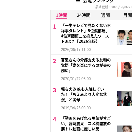
芸能ランキング
最終更新：2026/08/06 21
1時間
24時間
週間
月間
「一生テレビで見たくない不
祥事タレント」5位渡部建、
4位斉藤慎二を抑えたワース
ト3は？【2026年版】
2026/06/17 11:00
百恵さんの介護支える友和の
覚悟「妻を楽にするのが夫の
務め」
2020/01/22 06:00
堀ちえみ 妹も入院してい
た！「ちえみより大変な状
況」と実母
2019/04/23 00:00
「動画をあげれる勇気がすご
い」宮崎麗果 コメ欄開放の
筋トレ動画に厳しい反