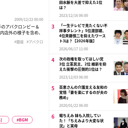
田水脈を大差で抑えた1位
は？
2023/12/16 06:00
2009/12/22 00:00
「一生テレビで見たくない不
手のアバクロンビー＆
祥事タレント」5位渡部建、
店内店外の様子を含め、
4位斉藤慎二を抑えたワース
ト3は？【2026年版】
#銀座
#アバクロ
2026/06/17 11:00
次の政権を取ってほしい党
3位 立憲民主、2位 維新を抑
えた衝撃の圧倒的1位は？
2023/12/03 06:00
百恵さんの介護支える友和の
覚悟「妻を楽にするのが夫の
務め」
2020/01/22 06:00
堀ちえみ 妹も入院してい
s］
BGM
た！「ちえみより大変な状
況」と実母