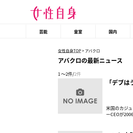
芸能
皇室
国内
女性自身TOP
>
アバクロ
アバクロの最新ニュース
1 ～2件/
2件
「デブは
米国のカジュア
ーCEOが2
う言葉が、S
を通じて発表