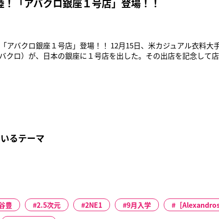
陸！「アバクロ銀座１号店」登場！！
「アバクロ銀座１号店」登場！！ 12月15日、米カジュアル衣料大
バクロ）が、日本の銀座に１号店を出した。その出店を記念して
！ご覧ください。期待してください。
ているテーマ
谷豊
2.5次元
2NE1
9月入学
［Alexandro