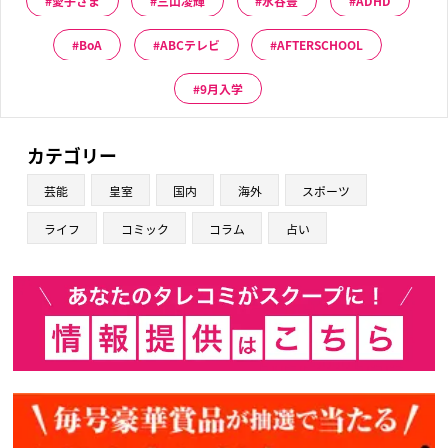
愛子さま
三山凌輝
水谷豊
ADHD
BoA
ABCテレビ
AFTERSCHOOL
9月入学
カテゴリー
芸能
皇室
国内
海外
スポーツ
ライフ
コミック
コラム
占い