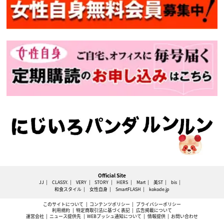
Official Site
JJ
CLASSY.
VERY
STORY
HERS
Mart
美ST
bis
和食スタイル
女性自身
SmartFLASH
kokode.jp
このサイトについて
コンテンツポリシー
プライバシーポリシー
利用規約
特定商取引法に基づく表記
広告掲載について
運営会社
ニュース提供先
WEBプッシュ通知について
情報提供
お問い合わせ