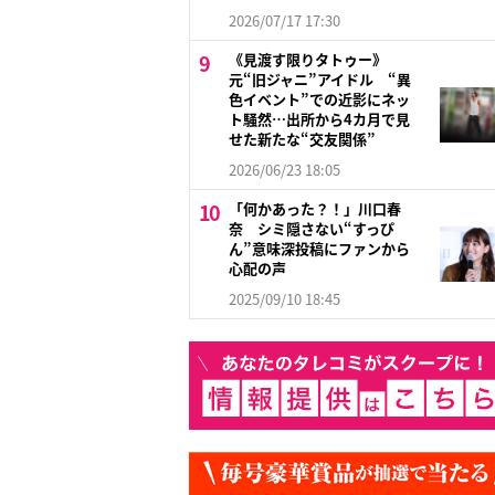
2026/07/17 17:30
《見渡す限りタトゥー》
元“旧ジャニ”アイドル “異
色イベント”での近影にネッ
ト騒然…出所から4カ月で見
せた新たな“交友関係”
2026/06/23 18:05
「何かあった？！」川口春
奈 シミ隠さない“すっぴ
ん”意味深投稿にファンから
心配の声
2025/09/10 18:45