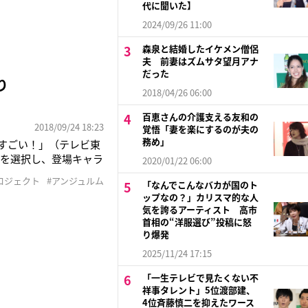
代に聞いた】
2024/09/26 11:00
森泉と結婚したイケメン僧侶
夫 前妻はズムサタ望月アナ
だった
り
2018/04/26 06:00
百恵さんの介護支える友和の
2018/09/24 18:23
覚悟「妻を楽にするのが夫の
務め」
がすごい！」（テレビ東
ガを選択し、登場キャラ
2020/01/22 06:00
ハロー！プロジェクト
ロジェクト
#アンジュルム
「なんでこんなバカが国のト
井たっての希望だとい
ップなの？」カリスマ的な人
気を誇るアーティスト 高市
首相の“洋服選び”投稿に怒
り爆発
2025/11/24 17:15
「一生テレビで見たくない不
祥事タレント」5位渡部建、
4位斉藤慎二を抑えたワース