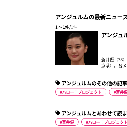
アンジュルムの最新ニュー
1 ～1件/
1件
アンジュ
蒼井優（33
京系）。各メ
クターに扮す
のアイドルグ
アンジュルムのその他の記
う。実はファ
ハロー！プロジェクト
蒼井
アンジュルムとあわせて読ま
蒼井優
ハロー！プロジェク