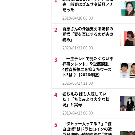
夫 前妻はズムサタ望月アナ
だった
2018/04/26 06:00
百恵さんの介護支える友和の
覚悟「妻を楽にするのが夫の
務め」
2020/01/22 06:00
「一生テレビで見たくない不
祥事タレント」5位渡部建、
4位斉藤慎二を抑えたワース
ト3は？【2026年版】
2026/06/17 11:00
堀ちえみ 妹も入院してい
た！「ちえみより大変な状
況」と実母
2019/04/23 00:00
「タトゥー入ってる？」“紅
白出場”朝ドラヒロインの近
影が波紋…結婚直後に“意味