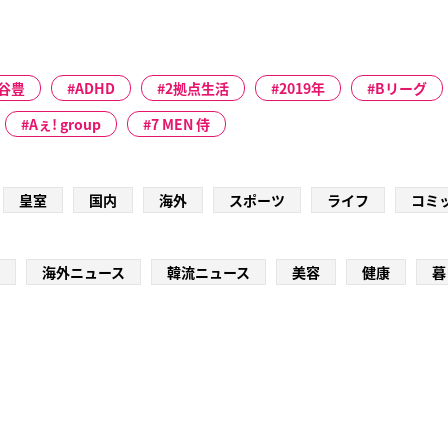
谷豊
ADHD
2拠点生活
2019年
Bリーグ
Aぇ! group
7 MEN 侍
皇室
国内
海外
スポーツ
ライフ
コミ
海外ニュース
韓流ニュース
美容
健康
暮