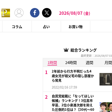
2026/08/07
(金)
コラム
占い
お買い物
総合ランキング
最終更新：2026/08/07 03
1時間
24時間
週間
月間
2年前から行方不明だった4
歳女児が祖父宅の隠し部屋か
ら発見
2022/02/16 17:59
自民党総裁に「なってほしい
候補」ランキング！3位高市
早苗、2位小泉進次郎を抑え
た圧倒的1位は？【30代〜60