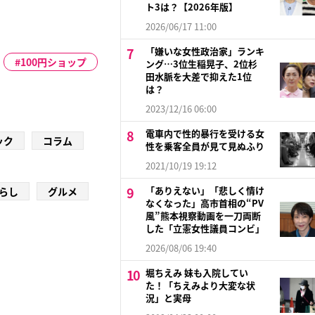
ト3は？【2026年版】
2026/06/17 11:00
「嫌いな女性政治家」ランキ
100円ショップ
ング…3位生稲晃子、2位杉
田水脈を大差で抑えた1位
は？
2023/12/16 06:00
電車内で性的暴行を受ける女
ック
コラム
性を乗客全員が見て見ぬふり
2021/10/19 19:12
「ありえない」「悲しく情け
らし
グルメ
なくなった」高市首相の“PV
風”熊本視察動画を一刀両断
した「立憲女性議員コンビ」
2026/08/06 19:40
堀ちえみ 妹も入院してい
た！「ちえみより大変な状
況」と実母