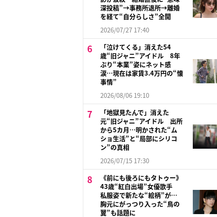
深投稿”→事務所退所→離婚
を経て“自分らしさ”全開
2026/07/27 17:40
「泣けてくる」消えた54
歳“旧ジャニ”アイドル 8年
ぶり“本業”姿にネット感
涙…現在は家賃3.4万円の“懐
事情”
2026/08/06 19:10
「地獄見たんで」消えた
元“旧ジャニ”アイドル 出所
から5カ月…明かされた“ム
ショ生活”と“局部にシリコ
ン”の真相
2026/07/15 17:30
《前にも後ろにもタトゥー》
43歳“紅白出場”女優歌手
私服姿で新たな“絵柄”が…
胸元にがっつり入った“鳥の
翼”も話題に