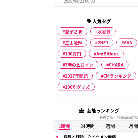
2019/04/23 00:00
人気タグ
愛子さま
水谷豊
三山凌輝
2NE1
AAA
100万円
AmBitious
3時のヒロイン
CHARA
2027年問題
CMランキング
100均グッズ
芸能ランキング
最終更新：2026/08/07 03
1時間
24時間
週間
月間
森泉と結婚したイケメン僧侶