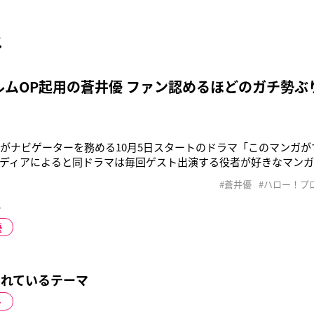
ス
ルムOP起用の蒼井優 ファン認めるほどのガチ勢ぶ
）がナビゲーターを務める10月5日スタートのドラマ「このマンガ
ディアによると同ドラマは毎回ゲスト出演する役者が好きなマン
るまでの役作りを追うドキュメンタリードラマ。オープニング曲を
#蒼井優
#ハロー！プ
ループ・アンジュルムが担当するとも報じられているが、起用は蒼
事
ンの間でも、蒼井
優
れているテーマ
ト