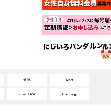
HERS
Mart
SmartFLASH
kokode.jp