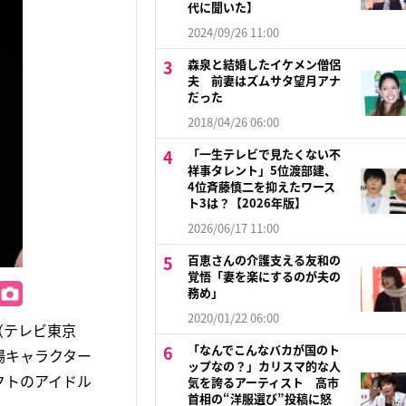
代に聞いた】
2024/09/26 11:00
森泉と結婚したイケメン僧侶
夫 前妻はズムサタ望月アナ
だった
2018/04/26 06:00
「一生テレビで見たくない不
祥事タレント」5位渡部建、
4位斉藤慎二を抑えたワース
ト3は？【2026年版】
2026/06/17 11:00
百恵さんの介護支える友和の
覚悟「妻を楽にするのが夫の
務め」
2020/01/22 06:00
（テレビ東京
「なんでこんなバカが国のト
場キャラクター
ップなの？」カリスマ的な人
クトのアイドル
気を誇るアーティスト 高市
首相の“洋服選び”投稿に怒