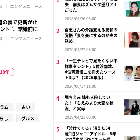
夫 前妻はズムサタ望月アナ
5
エンタメニュース
だった
2018/04/26 06:00
道の裏で更新が止
ント”、結婚前に
百恵さんの介護支える友和の
覚悟「妻を楽にするのが夫の
0
エンタメニュース
務め」
2020/01/22 06:00
「一生テレビで見たくない不
祥事タレント」5位渡部建、
018年
4位斉藤慎二を抑えたワース
ト3は？【2026年版】
2026/06/17 11:00
堀ちえみ 妹も入院してい
た！「ちえみより大変な状
ラム
占い
況」と実母
2019/04/23 00:00
らし
グルメ
「泣けてくる」消えた54
歳“旧ジャニ”アイドル 8年
ぶり“本業”姿にネット感