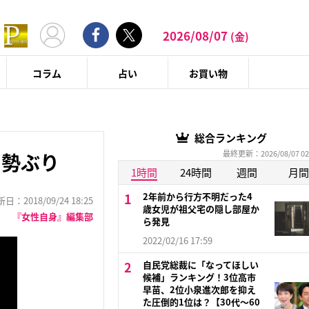
2026/08/07
(金)
コラム
占い
お買い物
総合ランキング
最終更新：2026/08/07 02
チ勢ぶり
1時間
24時間
週間
月間
2年前から行方不明だった4
：2018/09/24 18:25
歳女児が祖父宅の隠し部屋か
『女性自身』編集部
ら発見
2022/02/16 17:59
自民党総裁に「なってほしい
候補」ランキング！3位高市
早苗、2位小泉進次郎を抑え
た圧倒的1位は？【30代〜60