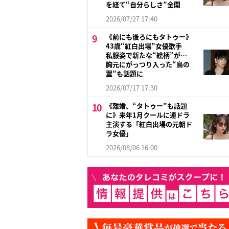
を経て“自分らしさ”全開
2026/07/27 17:40
《前にも後ろにもタトゥー》
43歳“紅白出場”女優歌手
私服姿で新たな“絵柄”が…
胸元にがっつり入った“鳥の
翼”も話題に
2026/07/17 17:30
《離婚、“タトゥー”も話題
に》来年1月クールに連ドラ
主演する「紅白出場の元朝ド
ラ女優」
2026/08/06 16:00