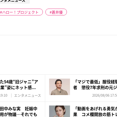
ンタメニュース
ハロー！プロジェクト
蒼井優
た54歳“旧ジャニ”ア
「マジで最低」服役経
業”姿にネット感...
者 懲役7年求刑の元
を...
19:10
エンタメニュース
2026/08/06 17:5
田中みな実 妊娠中
「動画をあげれる勇気
用が物議…それでも
果 コメ欄開放の筋ト