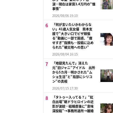
涙…現在は家賃3.4万円の“懐
事情”
2026/08/06 19:10
「何が言いたいかわからな
い」41歳人気女優 熊本支
援で“大きい口でピザ頬張
る”動画に一部で困惑、“痩
せすぎ”指摘も…投稿に込め
られた“被災地への思い”
2026/08/04 16:15
「地獄見たんで」消えた
元“旧ジャニ”アイドル 出所
から5カ月…明かされた“ム
ショ生活”と“局部にシリコ
ン”の真相
2026/07/15 17:30
「タトゥー入ってる？」“紅
白出場”朝ドラヒロインの近
影が波紋…結婚直後に“意味
深投稿”→事務所退所→離婚