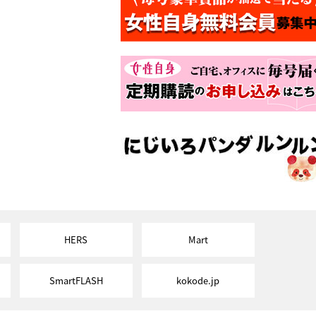
HERS
Mart
SmartFLASH
kokode.jp