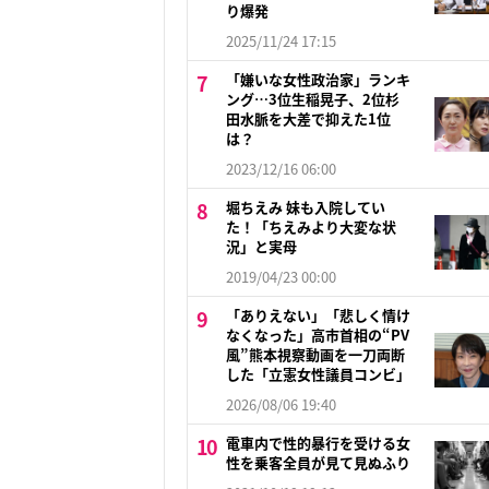
り爆発
2025/11/24 17:15
「嫌いな女性政治家」ランキ
ング…3位生稲晃子、2位杉
田水脈を大差で抑えた1位
は？
2023/12/16 06:00
堀ちえみ 妹も入院してい
た！「ちえみより大変な状
況」と実母
2019/04/23 00:00
「ありえない」「悲しく情け
なくなった」高市首相の“PV
風”熊本視察動画を一刀両断
した「立憲女性議員コンビ」
2026/08/06 19:40
電車内で性的暴行を受ける女
性を乗客全員が見て見ぬふり