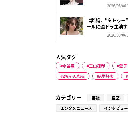
頑な...
2026/08/06 
《離婚、“タトゥー
ールに連ドラ主演す
朝...
2026/08/06 
人気タグ
水谷豊
三山凌輝
愛子
2ちゃんねる
A型肝炎
カテゴリー
芸能
皇室
エンタメニュース
インタビュー