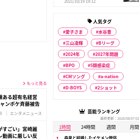
2021/10/19 19:12
人気タグ
愛子さま
水谷豊
三山凌輝
Bリーグ
2024年
2027年問題
BPO
5類感染症
CMソング
a-nation
もっと見る
D-BOYS
2ショット
験ある超有名経営
ジャンポケ斉藤被告
芸能ランキング
0
エンタメニュース
最終更新：2026/08/07 02
1時間
24時間
週間
月間
がすごい」宮崎麗
レ動画に厳しい反
森泉と結婚したイケメン僧侶