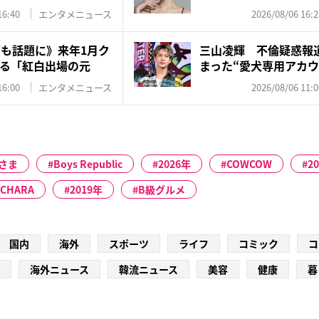
応…...
16:40
エンタメニュース
2026/08/06 16:2
”も話題に》来年1月ク
三山凌輝 不倫疑惑報
る「紅白出場の元
まった“愛犬専用アカウ
飼...
16:00
エンタメニュース
2026/08/06 11:0
さま
Boys Republic
2026年
COWCOW
2
CHARA
2019年
B級グルメ
国内
海外
スポーツ
ライフ
コミック
コ
海外ニュース
韓流ニュース
美容
健康
暮