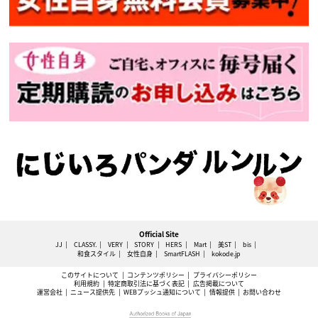
Official Site
JJ
CLASSY.
VERY
STORY
HERS
Mart
美ST
bis
和食スタイル
女性自身
SmartFLASH
kokode.jp
このサイトについて
コンテンツポリシー
プライバシーポリシー
利用規約
特定商取引法に基づく表記
広告掲載について
運営会社
ニュース提供先
WEBプッシュ通知について
情報提供
お問い合わせ