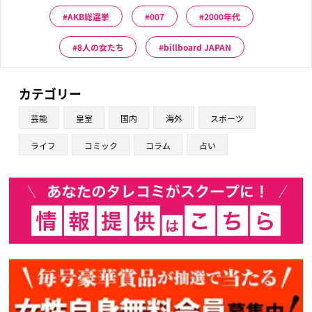
AKB総選挙
007
2000年代
8人の女たち
billboard JAPAN
カテゴリー
芸能
皇室
国内
海外
スポーツ
ライフ
コミック
コラム
占い