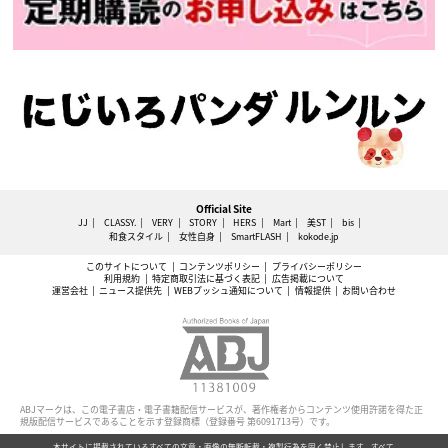
Official Site
JJ
CLASSY.
VERY
STORY
HERS
Mart
美ST
bis
和食スタイル
女性自身
SmartFLASH
kokode.jp
このサイトについて
コンテンツポリシー
プライバシーポリシー
利用規約
特定商取引法に基づく表記
広告掲載について
運営会社
ニュース提供先
WEBプッシュ通知について
情報提供
お問い合わせ
ABJマークは、この電子書店・電子書籍配信サービスが、著作権者からコンテンツ使用許諾を得た正
規版配信サービスであることを示す登録商標（登録番号 第6091713号）です。
本サイトに掲載されているすべての文章・画像の無断転載・複製行為を固く禁止します。すべて