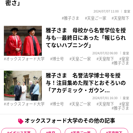
密さ」
2024/07/07 11:00
皇室
雅子さま
天皇ご一家
天皇陛下
雅子さま 母校から名誉学位を授
与も…最終日にあった「報じられ
てないハプニング」
2024/07/02 06:00
皇室
オックスフォード大学
博士号
天皇ご一家
天皇陛下
皇室
雅子さま
雅子さま 名誉法学博士号を授
与！注目集めた陛下とおそろいの
「アカデミック・ガウン...
2024/07/01 16:30
皇室
オックスフォード大学
博士号
天皇ご一家
天皇陛下
皇室
雅子さま
オックスフォード大学のその他の記事
イギリス王室
外交
天皇ご一家
天皇陛下