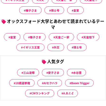
雅子さま
博士号
皇室
オックスフォード大学とあわせて読まれているテー
マ
皇室
雅子さま
天皇ご一家
天皇陛下
イギリス王室
外交
博士号
人気タグ
三山凌輝
愛子さま
水谷豊
18歳選挙権
AIセクハラ
Boom Trigger
CMランキング
A.B.C-Z