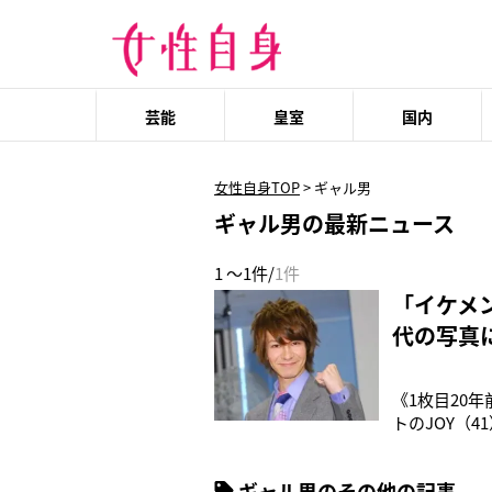
芸能
皇室
国内
女性自身TOP
>
ギャル男
ギャル男の最新ニュース
1 ～1件/
1件
「イケメ
代の写真
《1枚目20
トのJOY（
ってた時代っ
が20年前の
ギャル男のその他の記事
はギャルとギ