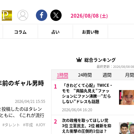
2026/08/08
(土)
コラム
占い
お買い物
総合ランキング
最終更新：2026/08/08 08
1時間
24時間
週間
月間
年前のギャル男時
「きわどくて心配」TWICE・
モモ “両脇丸見え”ファッ
ションにファン沸騰…“だら
2026/04/21 15:55
しない”ドレスも話題
を投稿したのはタレン
2026/06/04 16:20
とともに、《これが流行
次の政権を取ってほしい党
JOYは写真に映る人物
#タレント
#平成
#JOY
3位 立憲民主、2位 維新を抑
てたし、渋谷に関して
えた衝撃の圧倒的1位は？