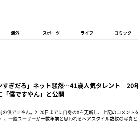
海外
スポーツ
ライフ
コミック
ンすぎだろ」ネット騒然…41歳人気タレント 20
に「僕ですやん」と公開
年前の僕ですやん。》20日までに自身のXを更新し、上記のコメント
41）。一般ユーザーが十数年前と思われるヘアスタイル数枚の写真
て本当にあるのかな》とポストした投稿を引用する形で反応した。
自分であることを認めた上で、《全国的にこんな髪型の人が多発し
ャル男が埋