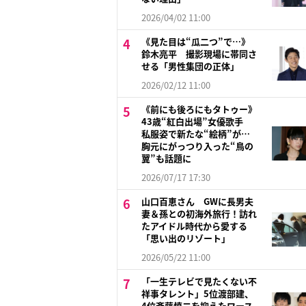
2026/04/02 11:00
《見た目は“瓜二つ”で…》
鈴木亮平 撮影現場に帯同さ
せる「男性集団の正体」
2026/02/12 11:00
《前にも後ろにもタトゥー》
43歳“紅白出場”女優歌手
私服姿で新たな“絵柄”が…
胸元にがっつり入った“鳥の
翼”も話題に
2026/07/17 17:30
山口百恵さん GWに長男夫
妻＆孫との初海外旅行！訪れ
たアイドル時代から愛する
「思い出のリゾート」
2026/05/22 11:00
「一生テレビで見たくない不
祥事タレント」5位渡部建、
4位斉藤慎二を抑えたワース