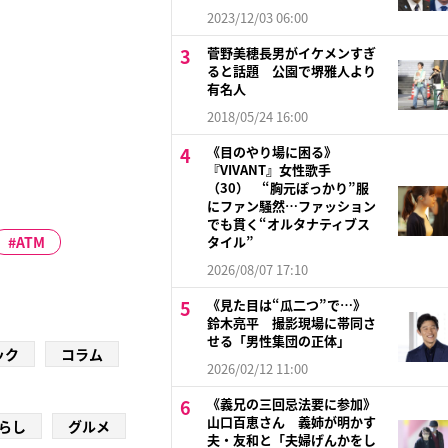
2023/12/03 06:00
菅野美穂長男がイケメンすぎ
ると話題 公園で堺雅人より
有名人
2018/05/24 16:00
《目のやり場に困る》
『VIVANT』女性歌手
（30） “胸元ぽっかり”服
にファン騒然…ファッション
でも貫く“オルタナティブス
ATM
タイル”
2026/08/07 17:10
《見た目は“瓜二つ”で…》
鈴木亮平 撮影現場に帯同さ
せる「男性集団の正体」
ック
コラム
2026/02/12 11:00
《義兄の三回忌法要に参加》
山口百恵さん 義姉が明かす
らし
グルメ
夫・友和と「夫婦げんかをし