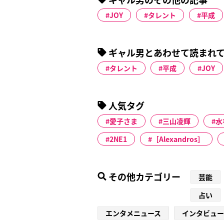
JOY
タレント
平成
ギャル男とあわせて読まれ
タレント
平成
JOY
人気タグ
愛子さま
三山凌輝
水
2NE1
［Alexandros］
その他カテゴリー
芸能
占い
エンタメニュース
インタビュー