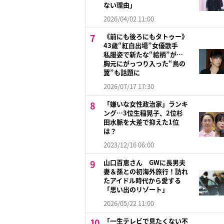
ない理由」
2026/04/02 11:00
《前にも後ろにもタトゥー》
43歳“紅白出場”女優歌手
私服姿で新たな“絵柄”が…
胸元にがっつり入った“鳥の
翼”も話題に
2026/07/17 17:30
「嫌いな女性政治家」ランキ
ング…3位生稲晃子、2位杉
田水脈を大差で抑えた1位
は？
2023/12/16 06:00
山口百恵さん GWに長男夫
妻＆孫との初海外旅行！訪れ
たアイドル時代から愛する
「思い出のリゾート」
2026/05/22 11:00
「一生テレビで見たくない不