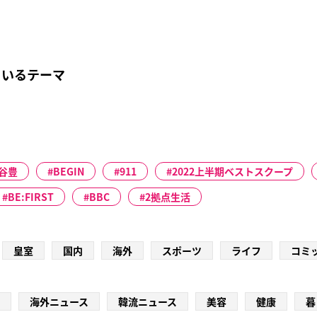
ているテーマ
谷豊
BEGIN
911
2022上半期ベストスクープ
BE:FIRST
BBC
2拠点生活
皇室
国内
海外
スポーツ
ライフ
コミ
海外ニュース
韓流ニュース
美容
健康
暮