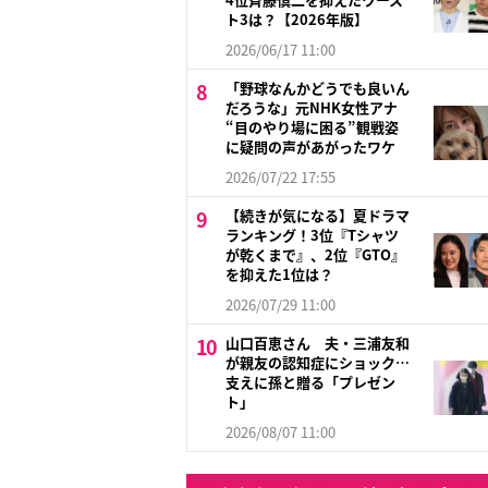
ト3は？【2026年版】
2026/06/17 11:00
「野球なんかどうでも良いん
だろうな」元NHK女性アナ
“目のやり場に困る”観戦姿
に疑問の声があがったワケ
2026/07/22 17:55
【続きが気になる】夏ドラマ
ランキング！3位『Tシャツ
が乾くまで』、2位『GTO』
を抑えた1位は？
2026/07/29 11:00
山口百恵さん 夫・三浦友和
が親友の認知症にショック…
支えに孫と贈る「プレゼン
ト」
2026/08/07 11:00