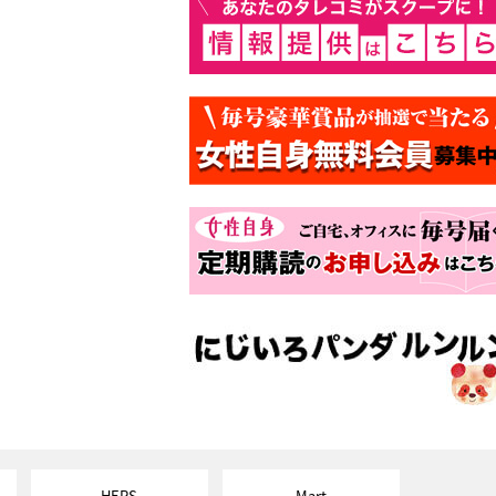
HERS
Mart