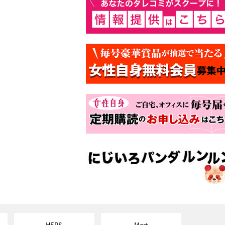
HERS
Mart