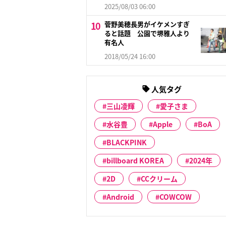
2025/08/03 06:00
菅野美穂長男がイケメンすぎ
ると話題 公園で堺雅人より
有名人
2018/05/24 16:00
人気タグ
三山凌輝
愛子さま
水谷豊
Apple
BoA
BLACKPINK
billboard KOREA
2024年
2D
CCクリーム
Android
COWCOW