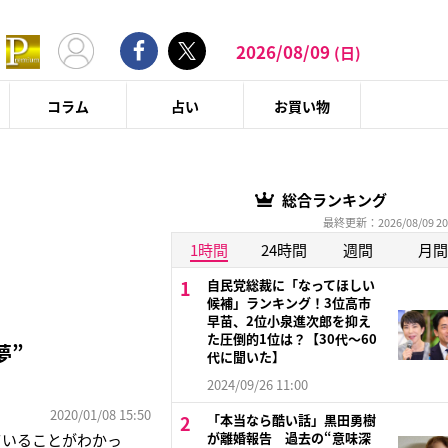
2026/08/09
(日)
コラム
占い
お買い物
総合ランキング
最終更新：2026/08/09 20
1時間
24時間
週間
月間
自民党総裁に「なってほしい
候補」ランキング！3位高市
早苗、2位小泉進次郎を抑え
た圧倒的1位は？【30代〜60
夢”
代に聞いた】
2024/09/26 11:00
2020/01/08 15:50
「本当なら酷い話」黒田勇樹
が離婚報告 過去の“意味深
ていることがわかっ