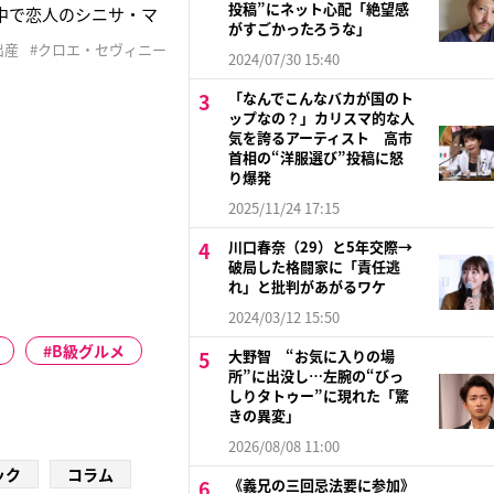
投稿”にネット心配「絶望感
中で恋人のシニサ・マ
がすごかったろうな」
フィットするジャージー
出産
#クロエ・セヴィニー
。パパラッチの撮影に
2024/07/30 15:40
「なんでこんなバカが国のト
ップなの？」カリスマ的な人
気を誇るアーティスト 高市
首相の“洋服選び”投稿に怒
り爆発
2025/11/24 17:15
川口春奈（29）と5年交際→
破局した格闘家に「責任逃
れ」と批判があがるワケ
2024/03/12 15:50
B級グルメ
大野智 “お気に入りの場
所”に出没し…左腕の“びっ
しりタトゥー”に現れた「驚
きの異変」
2026/08/08 11:00
ック
コラム
《義兄の三回忌法要に参加》