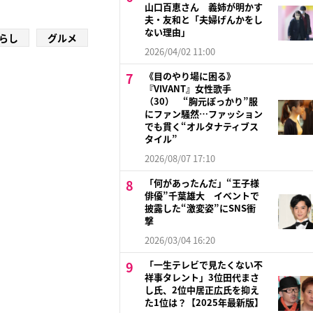
山口百恵さん 義姉が明かす
夫・友和と「夫婦げんかをし
ない理由」
らし
グルメ
2026/04/02 11:00
《目のやり場に困る》
『VIVANT』女性歌手
（30） “胸元ぽっかり”服
にファン騒然…ファッション
でも貫く“オルタナティブス
タイル”
2026/08/07 17:10
「何があったんだ」“王子様
俳優”千葉雄大 イベントで
披露した“激変姿”にSNS衝
撃
2026/03/04 16:20
「一生テレビで見たくない不
祥事タレント」3位田代まさ
し氏、2位中居正広氏を抑え
た1位は？【2025年最新版】