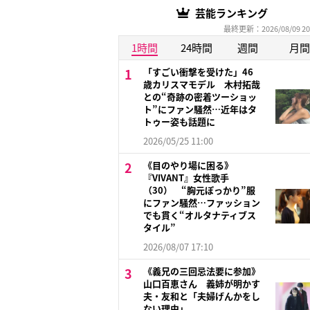
芸能ランキング
最終更新：2026/08/09 20
1時間
24時間
週間
月間
「すごい衝撃を受けた」46
歳カリスマモデル 木村拓哉
との“奇跡の密着ツーショッ
ト”にファン騒然…近年はタ
トゥー姿も話題に
2026/05/25 11:00
《目のやり場に困る》
『VIVANT』女性歌手
（30） “胸元ぽっかり”服
にファン騒然…ファッション
でも貫く“オルタナティブス
タイル”
2026/08/07 17:10
《義兄の三回忌法要に参加》
山口百恵さん 義姉が明かす
夫・友和と「夫婦げんかをし
ない理由」