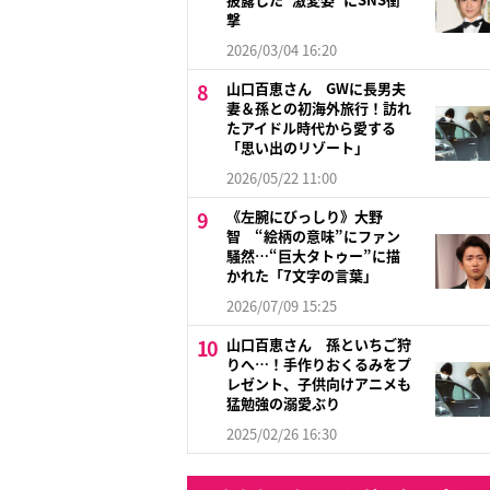
撃
2026/03/04 16:20
山口百恵さん GWに長男夫
妻＆孫との初海外旅行！訪れ
たアイドル時代から愛する
「思い出のリゾート」
2026/05/22 11:00
《左腕にびっしり》大野
智 “絵柄の意味”にファン
騒然…“巨大タトゥー”に描
かれた「7文字の言葉」
2026/07/09 15:25
山口百恵さん 孫といちご狩
りへ…！手作りおくるみをプ
レゼント、子供向けアニメも
猛勉強の溺愛ぶり
2025/02/26 16:30