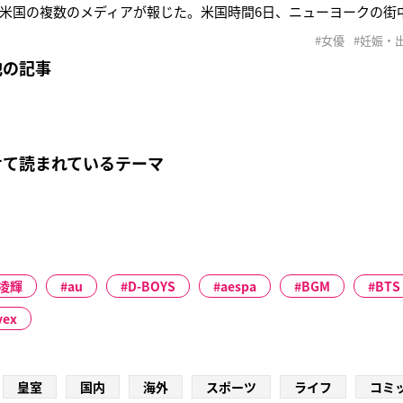
ど米国の複数のメディアが報じた。米国時間6日、ニューヨークの街
手を繋いで歩いているところをキャッチされたセヴィニー。体に
#女優
#妊娠・
を着ていたセヴェニーのお腹は、命を宿していることが一目瞭然
他の記事
、嬉しさが隠しきれない
せて読まれているテーマ
凌輝
au
D-BOYS
aespa
BGM
BTS
vex
皇室
国内
海外
スポーツ
ライフ
コミ