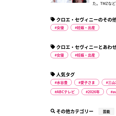
た。TMZな
コヴィックと
素材のドレス
クロエ・セヴィニーのその
も笑顔で応え
女優
妊娠・出産
クロエ・セヴィニーとあわ
女優
妊娠・出産
人気タグ
水谷豊
愛子さま
三山
ABCテレビ
2026年
a
その他カテゴリー
芸能