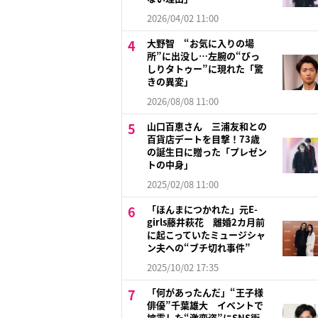
2026/04/02 11:00
大野智 “お気に入りの場
所”に出没し…左腕の“びっ
しりタトゥー”に現れた「驚
きの異変」
2026/08/08 11:00
山口百恵さん 三浦友和との
百貨店デートを目撃！73歳
の誕生日に贈った「プレゼン
トの中身」
2025/02/08 11:00
「ほんまにつかれた」元E-
girls藤井萩花 離婚2カ月前
に起こっていたミュージシャ
ン夫への“ブチ切れ事件”
2025/10/02 17:35
「何があったんだ」“王子様
俳優”千葉雄大 イベントで
披露した“激変姿”にSNS衝