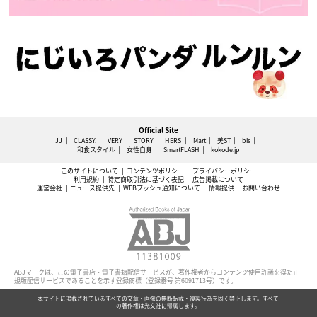
Official Site
JJ
CLASSY.
VERY
STORY
HERS
Mart
美ST
bis
和食スタイル
女性自身
SmartFLASH
kokode.jp
このサイトについて
コンテンツポリシー
プライバシーポリシー
利用規約
特定商取引法に基づく表記
広告掲載について
運営会社
ニュース提供先
WEBプッシュ通知について
情報提供
お問い合わせ
ABJマークは、この電子書店・電子書籍配信サービスが、著作権者からコンテンツ使用許諾を得た正
規版配信サービスであることを示す登録商標（登録番号 第6091713号）です。
本サイトに掲載されているすべての文章・画像の無断転載・複製行為を固く禁止します。すべて
の著作権は光文社に帰属します。