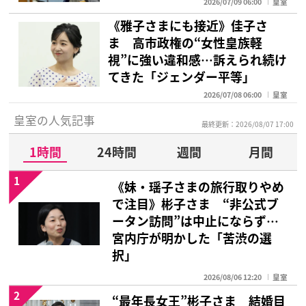
2026/07/09 06:00
皇室
《雅子さまにも接近》佳子さ
ま 高市政権の“女性皇族軽
視”に強い違和感…訴えられ続け
てきた「ジェンダー平等」
2026/07/08 06:00
皇室
皇室の人気記事
最終更新：2026/08/07 17:00
1時間
24時間
週間
月間
1
《妹・瑶子さまの旅行取りやめ
で注目》彬子さま “非公式ブ
ータン訪問”は中止にならず…
宮内庁が明かした「苦渋の選
択」
2026/08/06 12:20
皇室
2
“最年長女王”彬子さま 結婚目