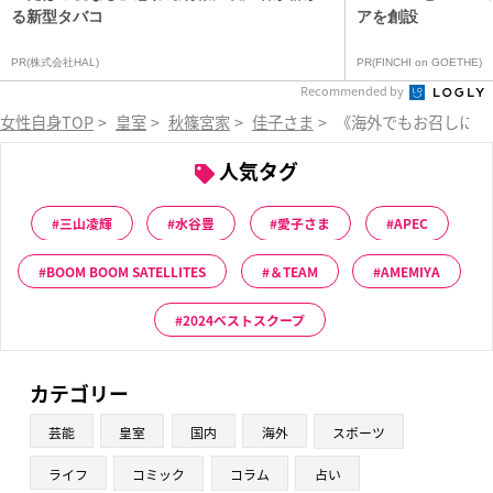
る新型タバコ
アを創設
PR(株式会社HAL)
PR(FINCHI on GOETHE)
Recommended by
女性自身TOP
>
皇室
>
秋篠宮家
>
佳子さま
>
《海外でもお召しに》
人気タグ
三山凌輝
水谷豊
愛子さま
APEC
BOOM BOOM SATELLITES
＆TEAM
AMEMIYA
2024ベストスクープ
カテゴリー
芸能
皇室
国内
海外
スポーツ
ライフ
コミック
コラム
占い