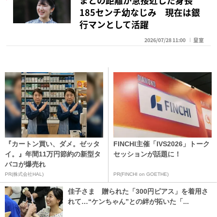
185センチ幼なじみ 現在は銀
行マンとして活躍
2026/07/28 11:00
皇室
『カートン買い、ダメ。ゼッタ
FINCHI主催「IVS2026」トーク
イ。』年間11万円節約の新型タ
セッションが話題に！
バコが爆売れ
PR(株式会社HAL)
PR(FINCHI on GOETHE)
佳子さま 贈られた「300円ピアス」を着用さ
れて…“ケンちゃん”との絆が拓いた「...