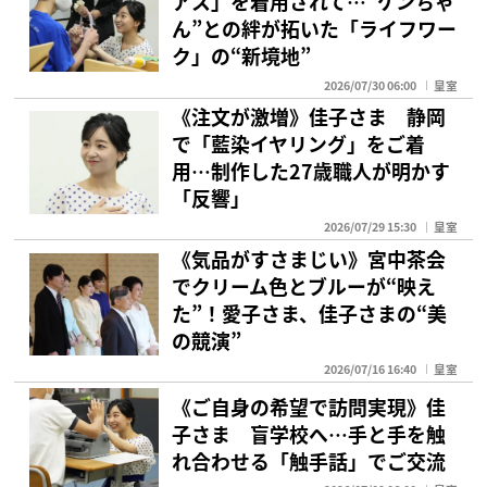
アス」を着用されて…“ケンちゃ
ん”との絆が拓いた「ライフワー
ク」の“新境地”
2026/07/30 06:00
皇室
《注文が激増》佳子さま 静岡
で「藍染イヤリング」をご着
用…制作した27歳職人が明かす
「反響」
2026/07/29 15:30
皇室
《気品がすさまじい》宮中茶会
でクリーム色とブルーが“映え
た”！愛子さま、佳子さまの“美
の競演”
2026/07/16 16:40
皇室
《ご自身の希望で訪問実現》佳
子さま 盲学校へ…手と手を触
れ合わせる「触手話」でご交流