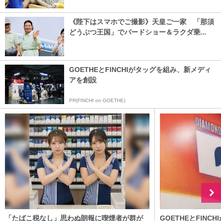
《陛下はスマホでご撮影》天皇ご一家 「那須
どうぶつ王国」でバードショー＆ラクダ乗...
GOETHEとFINCHIがタッグを組み、新メディ
アを創設
PR(FINCHI on GOETHE)
「たばこ税なし」思わぬ朗報に喫煙者が群が
GOETHEとFIN