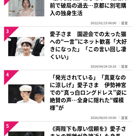
前で破局の過去…京都に別宅購
入の独身生活
2022/01/15 06:00
皇室
3
愛子さま 園遊会での太った猫
への“一言”にネット歓喜「大好
きになった」「この言い回し凄
くいい」
2024/04/24 18:10
皇室
4
「発光されている」「真夏なの
に涼しげ」愛子さま 伊勢神宮
での“真っ白ロングドレス”姿に
絶賛の声…全身に隠れた“蝶模
様”が
2026/08/03 19:00
皇室
5
《両陛下も厚い信頼を》愛子さ
まとの距離が急接近した身長