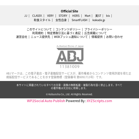
Official Site
JJ
CLASSY.
VERY
STORY
HERS
Mart
美ST
bis
和食スタイル
女性自身
SmartFLASH
kokode.jp
このサイトについて
コンテンツポリシー
プライバシーポリシー
利用規約
特定商取引法に基づく表記
広告掲載について
運営会社
ニュース提供先
WEBプッシュ通知について
情報提供
お問い合わせ
ABJマークは、この電子書店・電子書籍配信サービスが、著作権者からコンテンツ使用許諾を得た正
規版配信サービスであることを示す登録商標（登録番号 第6091713号）です。
本サイトに掲載されているすべての文章・画像の無断転載・複製行為を固く禁止します。すべて
の著作権は光文社に帰属します。
© Kobunsha Co., Ltd. All Rights Reserved.
WP2Social Auto Publish
Powered By :
XYZScripts.com