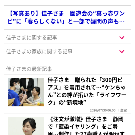
【写真あり】佳子さま 園遊会の“真っ赤ワン
ピ”に「春らしくない」と一部で疑問の声も…
貫かれる「赤好き」の深い理由
佳子さまに関する記事
佳子さまの家族に関する記事
佳子さまの最新記事
佳子さま 贈られた「300円ピ
アス」を着用されて…“ケンちゃ
ん”との絆が拓いた「ライフワー
ク」の“新境地”
2026/07/30 06:00
皇室
《注文が激増》佳子さま 静岡
で「藍染イヤリング」をご着
用…制作した27歳職人が明かす