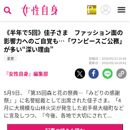
《半年で5回》佳子さま ファッション面の
影響力へのご自覚も…「ワンピースご公務」
が多い“深い理由”
皇室
投稿日：2026/05/13 15:40
更新日：2026/05/14 18:42
『女性自身』編集部
5月9日、「第35回森と花の祭典―『みどりの感謝
祭』」に名誉総裁として出席された佳子さま。「4
月に大規模な山林火災が発生した岩手県大槌町など
に言及しつつ、『今後、各地で大切にされて...