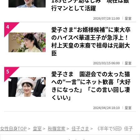
185センチ幼なじみ 現在は銀
行マンとして活躍
2026/07/28 11:00
皇室
4
愛子さま“お婿様候補”に東大卒
のハイスペ華道王子が急浮上！
村上天皇の末裔で祖母は元副大
臣
2023/03/15 06:00
皇室
5
愛子さま 園遊会での太った猫
への“一言”にネット歓喜「大好
きになった」「この言い回し凄
くいい」
2024/04/24 18:10
皇室
女性自身TOP
>
皇室
>
秋篠宮家
>
佳子さま
>
《半年で5回》佳子さ