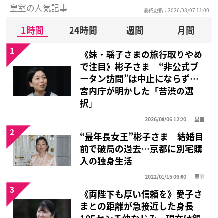
皇室の人気記事
最終更新：2026/08/07 13:00
1時間
24時間
週間
月間
1
《妹・瑶子さまの旅行取りやめ
で注目》彬子さま “非公式ブ
ータン訪問”は中止にならず…
宮内庁が明かした「苦渋の選
択」
2026/08/06 12:20
皇室
2
“最年長女王”彬子さま 結婚目
前で破局の過去…京都に別宅購
入の独身生活
2022/01/15 06:00
皇室
3
《両陛下も厚い信頼を》愛子さ
まとの距離が急接近した身長