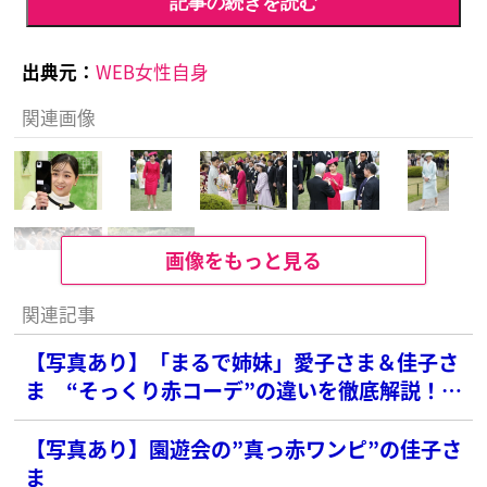
記事の続きを読む
出典元：
WEB女性自身
関連画像
画像をもっと見る
関連記事
【写真あり】「まるで姉妹」愛子さま＆佳子さ
ま “そっくり赤コーデ”の違いを徹底解説！
愛子さまは「貴婦人」、佳子さまは「ちゃめっ
気」？
【写真あり】園遊会の”真っ赤ワンピ”の佳子さ
ま