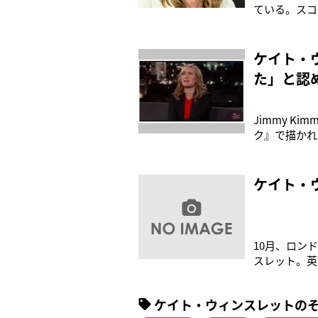
ている。スコ
る12歳の女
る24時間の
バイタルモニ
ケイト・
た」と認
Jimmy Kim
ク』で描かれ
ックがローズ
悲恋の象徴と
ケイト・
10月、ロン
スレット。英
かった。代理
女ミア（13
ケイト・ウィンスレットの
婚した3人目