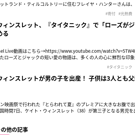
ットランド・ティルコルトリーに住むフレイヤ・ハンターさんは
の子だ。発語はなく、目も見えない。常に酸素吸入器を着け、母親
#寄付
#光熱費
自宅看護を受けている。キャロリンさんがBBCに語ったところによ
ターや痰の吸入器、
ウィンスレット、『タイタニック』で「ローズがジ
める
mel Live動画はこちら→https://www.youtube.com/watch?v=5
たローズとジャックの短い愛の物語は、多くの人の心に鮮烈な印象
だけを浮かぶドアに乗せて自らは凍死し、ローズの手で海に沈めら
#タイタニック
して映画史に残る伝説となっている。しかし、あのシーンを見て
ウィンスレットが男の子を出産！ 子供は3人とも
ドン映画祭で行われた『とらわれて夏』のプレミアに大きなお腹で
国時間7日、ケイト・ウィンスレット（38）が第三子となる男児を
人がPeople誌の取材に対し、正式に認めた。最初の夫、ジム・ス
）を、2人目の夫サム・メンデスとの間に長男ジョー（10）を授かり
その他の記事
の夫ネ