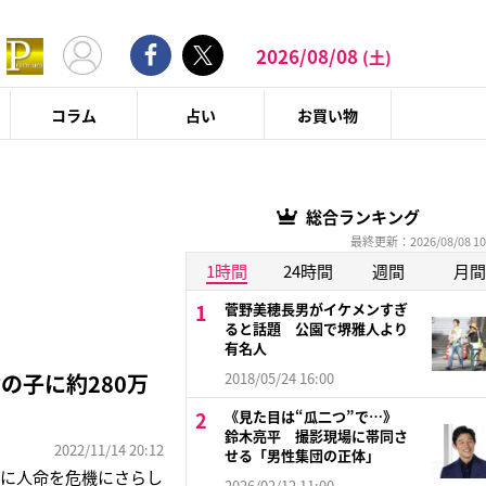
2026/08/08
(土)
コラム
占い
お買い物
総合ランキング
最終更新：2026/08/08 10
1時間
24時間
週間
月間
菅野美穂長男がイケメンすぎ
ると話題 公園で堺雅人より
有名人
の子に約280万
2018/05/24 16:00
《見た目は“瓜二つ”で…》
鈴木亮平 撮影現場に帯同さ
2022/11/14 20:12
せる「男性集団の正体」
的に人命を危機にさらし
2026/02/12 11:00