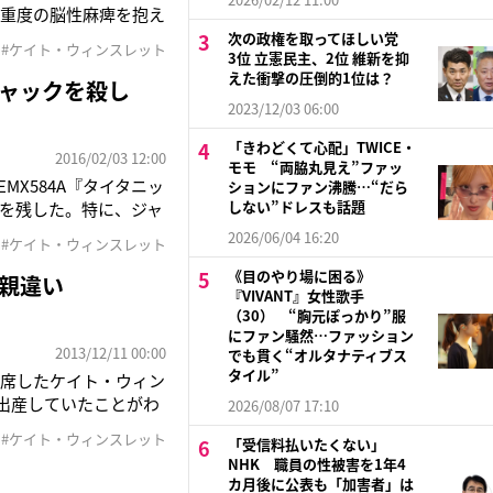
、重度の脳性麻痺を抱え
のキャロリンさんによ
次の政権を取ってほしい党
#ケイト・ウィンスレット
3位 立憲民主、2位 維新を抑
ると、フレイヤさんの
えた衝撃の圧倒的1位は？
ャックを殺し
2023/12/03 06:00
「きわどくて心配」TWICE・
2016/02/03 12:00
モモ “両脇丸見え”ファッ
TW4EMX584A『タイタニッ
ションにファン沸騰…“だら
しない”ドレスも話題
を残した。特に、ジャ
れるラストシーンは、
2026/06/04 16:20
#ケイト・ウィンスレット
《目のやり場に困る》
父親違い
『VIVANT』女性歌手
（30） “胸元ぽっかり”服
にファン騒然…ファッション
2013/12/11 00:00
でも貫く“オルタナティブス
タイル”
出席したケイト・ウィン
出産していたことがわ
2026/08/07 17:10
レアプトンとの間に長
#ケイト・ウィンスレット
「受信料払いたくない」
、今回は昨年12月に結
NHK 職員の性被害を1年4
カ月後に公表も「加害者」は