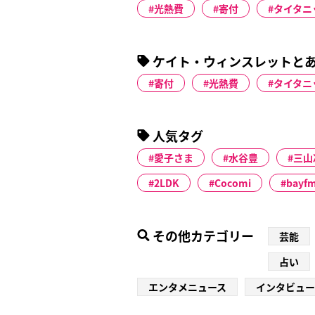
光熱費
寄付
タイタニ
ケイト・ウィンスレットと
寄付
光熱費
タイタニ
人気タグ
愛子さま
水谷豊
三山
2LDK
Cocomi
bayf
その他カテゴリー
芸能
占い
エンタメニュース
インタビュー