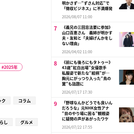
明かさず…“ずさん対応”で
「徴収ビジネス」に不満爆発
2026/08/07 11:00
《義兄の三回忌法要に参加》
山口百恵さん 義姉が明かす
夫・友和と「夫婦げんかをし
ない理由」
2026/04/02 11:00
《前にも後ろにもタトゥー》
2025年
43歳“紅白出場”女優歌手
私服姿で新たな“絵柄”が…
胸元にがっつり入った“鳥の
翼”も話題に
2026/07/17 17:30
ック
コラム
「野球なんかどうでも良いん
だろうな」元NHK女性アナ
“目のやり場に困る”観戦姿
に疑問の声があがったワケ
らし
グルメ
2026/07/22 17:55