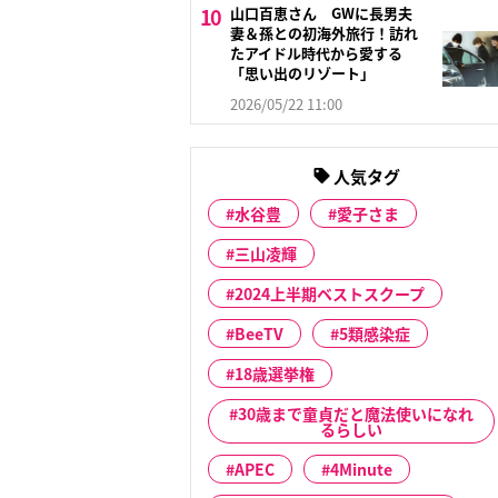
山口百恵さん GWに長男夫
妻＆孫との初海外旅行！訪れ
たアイドル時代から愛する
「思い出のリゾート」
2026/05/22 11:00
人気タグ
水谷豊
愛子さま
三山凌輝
2024上半期ベストスクープ
BeeTV
5類感染症
18歳選挙権
30歳まで童貞だと魔法使いになれ
るらしい
APEC
4Minute