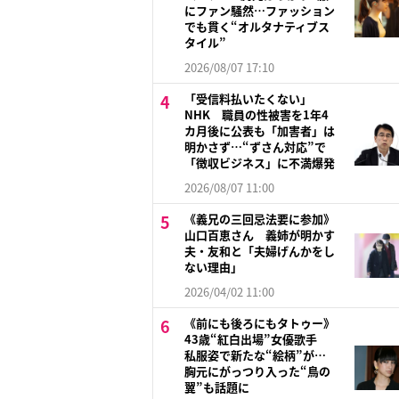
にファン騒然…ファッション
でも貫く“オルタナティブス
タイル”
2026/08/07 17:10
「受信料払いたくない」
NHK 職員の性被害を1年4
カ月後に公表も「加害者」は
明かさず…“ずさん対応”で
「徴収ビジネス」に不満爆発
2026/08/07 11:00
《義兄の三回忌法要に参加》
山口百恵さん 義姉が明かす
夫・友和と「夫婦げんかをし
ない理由」
2026/04/02 11:00
《前にも後ろにもタトゥー》
43歳“紅白出場”女優歌手
私服姿で新たな“絵柄”が…
胸元にがっつり入った“鳥の
翼”も話題に