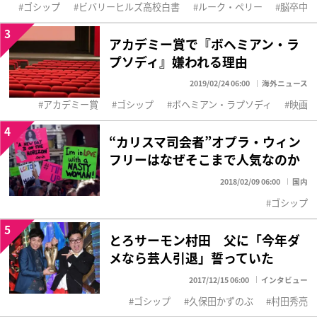
ゴシップ
ビバリーヒルズ高校白書
ルーク・ペリー
脳卒中
3
アカデミー賞で『ボヘミアン・ラ
プソディ』嫌われる理由
2019/02/24 06:00
海外ニュース
アカデミー賞
ゴシップ
ボヘミアン・ラプソディ
映画
4
“カリスマ司会者”オプラ・ウィン
フリーはなぜそこまで人気なのか
2018/02/09 06:00
国内
ゴシップ
5
とろサーモン村田 父に「今年ダ
メなら芸人引退」誓っていた
2017/12/15 06:00
インタビュー
ゴシップ
久保田かずのぶ
村田秀亮