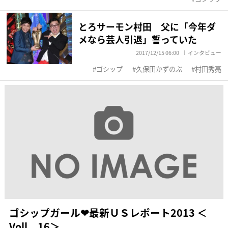
とろサーモン村田 父に「今年ダ
メなら芸人引退」誓っていた
2017/12/15 06:00
インタビュー
ゴシップ
久保田かずのぶ
村田秀亮
ゴシップガール❤最新ＵＳレポート2013 ＜
Voll．16＞