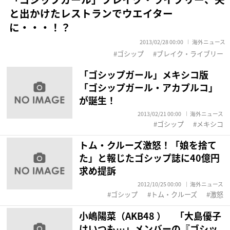
と出かけたレストランでウエイター
に・・・！？
2013/02/28 00:00
海外ニュース
ゴシップ
ブレイク・ライブリー
「ゴシップガール」メキシコ版
「ゴシップガール・アカプルコ」
が誕生！
2013/02/21 00:00
海外ニュース
ゴシップ
メキシコ
トム・クルーズ激怒！「娘を捨て
た」と報じたゴシップ誌に40億円
求め提訴
2012/10/25 00:00
海外ニュース
ゴシップ
トム・クルーズ
激怒
小嶋陽菜（AKB48 ） 「大島優子
はいつも…」メンバーの『ゴシッ