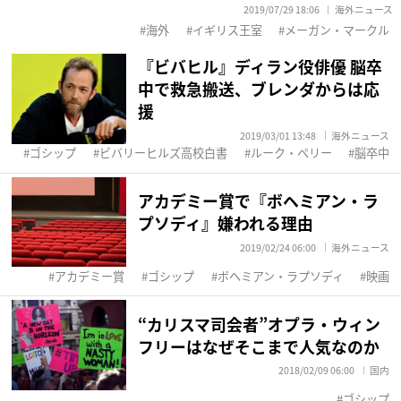
2019/07/29 18:06
海外ニュース
海外
イギリス王室
メーガン・マークル
『ビバヒル』ディラン役俳優 脳卒
中で救急搬送、ブレンダからは応
援
2019/03/01 13:48
海外ニュース
ゴシップ
ビバリーヒルズ高校白書
ルーク・ペリー
脳卒中
アカデミー賞で『ボヘミアン・ラ
プソディ』嫌われる理由
2019/02/24 06:00
海外ニュース
アカデミー賞
ゴシップ
ボヘミアン・ラプソディ
映画
“カリスマ司会者”オプラ・ウィン
フリーはなぜそこまで人気なのか
2018/02/09 06:00
国内
ゴシップ