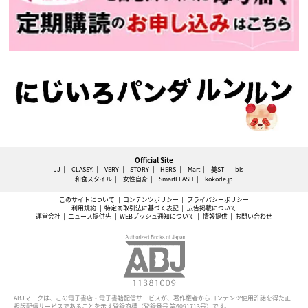
Official Site
JJ
CLASSY.
VERY
STORY
HERS
Mart
美ST
bis
和食スタイル
女性自身
SmartFLASH
kokode.jp
このサイトについて
コンテンツポリシー
プライバシーポリシー
利用規約
特定商取引法に基づく表記
広告掲載について
運営会社
ニュース提供先
WEBプッシュ通知について
情報提供
お問い合わせ
ABJマークは、この電子書店・電子書籍配信サービスが、著作権者からコンテンツ使用許諾を得た正
規版配信サービスであることを示す登録商標（登録番号 第6091713号）です。