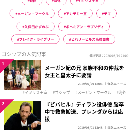
映画
海外
イギリス王室
メーガン・マークル
アカデミー賞
デマ
久保田かずのぶ
ボヘミアン・ラプソディ
ブレイク・ライブリー
ビバリーヒルズ高校白書
ゴシップの人気記事
最終更新：2026/08/10 21:00
1
メーガン妃の兄 家族不和の仲裁を
女王と皇太子に要請
2019/07/29 18:06
海外ニュース
イギリス王室
ゴシップ
メーガン・マークル
海外
2
『ビバヒル』ディラン役俳優 脳卒
中で救急搬送、ブレンダからは応
援
2019/03/01 13:48
海外ニュース