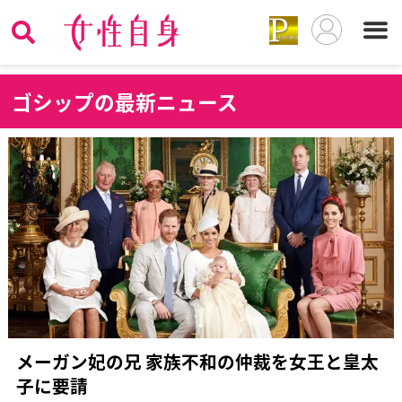
ゴ
シップの最新ニュース
メーガン妃の兄 家族不和の仲裁を女王と皇太
子に要請