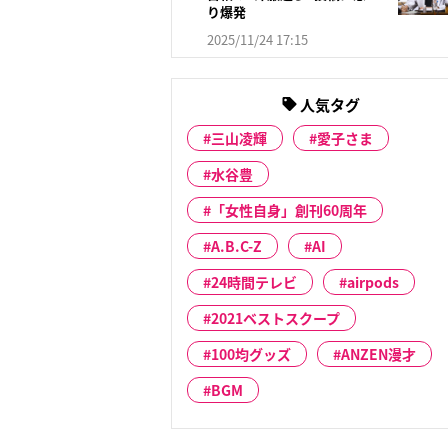
り爆発
2025/11/24 17:15
人気タグ
三山凌輝
愛子さま
水谷豊
「女性自身」創刊60周年
A.B.C-Z
AI
24時間テレビ
airpods
2021ベストスクープ
100均グッズ
ANZEN漫才
BGM