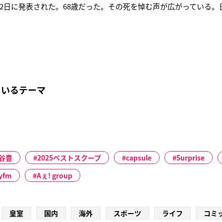
12日に発表された。68歳だった。その死を悼む声が広がっている
日の午前10時ごろ、自宅にて心肺停止の状態で見つかった。救急
たという。ゴダイゴのボーカリスト・タケカワユキヒデ（67）は
間、ギタリスト
ているテーマ
谷豊
2025ベストスクープ
capsule
5urprise
yfm
Aぇ! group
皇室
国内
海外
スポーツ
ライフ
コミ