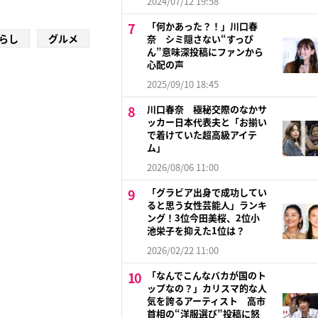
2024/07/12 19:58
「何かあった？！」川口春
らし
グルメ
奈 シミ隠さない“すっぴ
ん”意味深投稿にファンから
心配の声
2025/09/10 18:45
川口春奈 極秘交際のなかサ
ッカー日本代表夫と「お揃い
で着けていた超高級アイテ
ム」
2026/08/06 11:00
「グラビア出身で成功してい
ると思う女性芸能人」ランキ
ング！3位今田美桜、2位小
池栄子を抑えた1位は？
2026/02/22 11:00
「なんでこんなバカが国のト
ップなの？」カリスマ的な人
気を誇るアーティスト 高市
首相の“洋服選び”投稿に怒