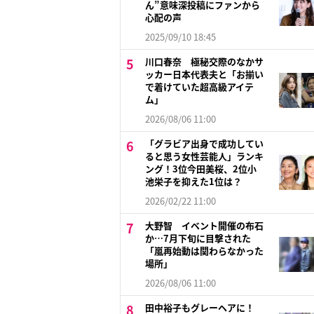
ん”意味深投稿にファンから
心配の声
2025/09/10 18:45
川口春奈 極秘交際のなかサ
ッカー日本代表夫と「お揃い
で着けていた超高級アイテ
ム」
2026/08/06 11:00
「グラビア出身で成功してい
ると思う女性芸能人」ランキ
ング！3位今田美桜、2位小
池栄子を抑えた1位は？
2026/02/22 11:00
大野智 イベント開催の布石
か…7月下旬に目撃された
「嵐再始動は関わらなかった
場所」
2026/08/06 11:00
田中裕子もグレーヘアに！