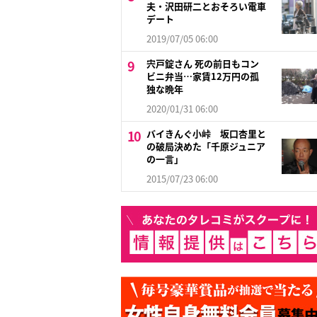
夫・沢田研二とおそろい電車
デート
2019/07/05 06:00
宍戸錠さん 死の前日もコン
ビニ弁当…家賃12万円の孤
独な晩年
2020/01/31 06:00
バイきんぐ小峠 坂口杏里と
の破局決めた「千原ジュニア
の一言」
2015/07/23 06:00