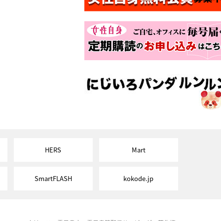
HERS
Mart
SmartFLASH
kokode.jp