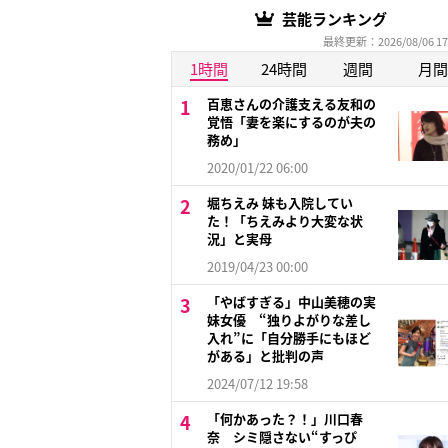
芸能ランキング
最終更新：2026/08/06 17
1時間
24時間
週間
月間
百恵さんの介護支える友和の
覚悟「妻を楽にするのが夫の
務め」
2020/01/22 06:00
堀ちえみ 妹も入院してい
た！「ちえみより大変な状
況」と実母
2019/04/23 00:00
「やばすぎる」中山美穂の実
妹女優 “独りよがりな差し
入れ”に「自分勝手にもほど
がある」と批判の声
2024/07/12 19:58
「何かあった？！」川口春
奈 シミ隠さない“すっぴ