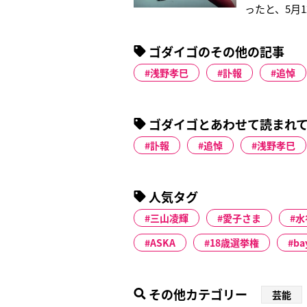
ったと、5月
浅野さんは同
亡が確認され
ゴダイゴのその他の記事
ちの大切な仲
浅野孝巳
訃報
追悼
ゴダイゴとあわせて読まれ
訃報
追悼
浅野孝巳
人気タグ
三山凌輝
愛子さま
水
ASKA
18歳選挙権
ba
その他カテゴリー
芸能