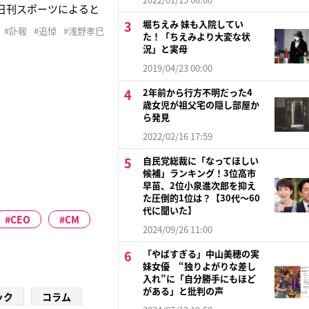
。日刊スポーツによると
搬送されたものの、死
堀ちえみ 妹も入院してい
#訃報
#追悼
#浅野孝巳
た！「ちえみより大変な状
自身のブログで「僕た
況」と実母
2019/04/23 00:00
2年前から行方不明だった4
歳女児が祖父宅の隠し部屋か
ら発見
2022/02/16 17:59
自民党総裁に「なってほしい
候補」ランキング！3位高市
早苗、2位小泉進次郎を抑え
た圧倒的1位は？【30代〜60
代に聞いた】
CEO
CM
2024/09/26 11:00
「やばすぎる」中山美穂の実
妹女優 “独りよがりな差し
入れ”に「自分勝手にもほど
がある」と批判の声
ック
コラム