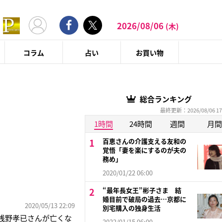
2026/08/06
(木)
コラム
占い
お買い物
総合ランキング
最終更新：2026/08/06 17
1時間
24時間
週間
月間
百恵さんの介護支える友和の
覚悟「妻を楽にするのが夫の
務め」
2020/01/22 06:00
“最年長女王”彬子さま 結
婚目前で破局の過去…京都に
2020/05/13 22:09
別宅購入の独身生活
浅野孝已さんが亡くな
2022/01/15 06:00