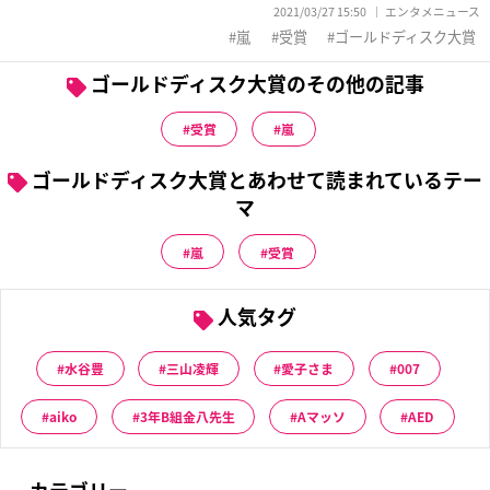
2021/03/27 15:50
エンタメニュース
嵐
受賞
ゴールドディスク大賞
ゴールドディスク大賞のその他の記事
受賞
嵐
ゴールドディスク大賞とあわせて読まれているテー
マ
嵐
受賞
人気タグ
水谷豊
三山凌輝
愛子さま
007
aiko
3年B組金八先生
Aマッソ
AED
カテゴリー