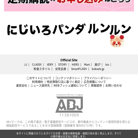
Official Site
JJ
CLASSY.
VERY
STORY
HERS
Mart
美ST
bis
和食スタイル
女性自身
SmartFLASH
kokode.jp
このサイトについて
コンテンツポリシー
プライバシーポリシー
利用規約
特定商取引法に基づく表記
広告掲載について
運営会社
ニュース提供先
WEBプッシュ通知について
情報提供
お問い合わせ
ABJマークは、この電子書店・電子書籍配信サービスが、著作権者からコンテンツ使用許諾を得た正
規版配信サービスであることを示す登録商標（登録番号 第6091713号）です。
本サイトに掲載されているすべての文章・画像の無断転載・複製行為を固く禁止します。すべて
の著作権は光文社に帰属します。