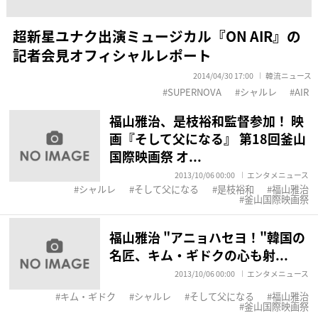
超新星ユナク出演ミュージカル『ON AIR』の
記者会見オフィシャルレポート
2014/04/30 17:00
韓流ニュース
SUPERNOVA
シャルレ
AIR
福山雅治、是枝裕和監督参加！ 映
画『そして父になる』 第18回釜山
国際映画祭 オ...
2013/10/06 00:00
エンタメニュース
シャルレ
そして父になる
是枝裕和
福山雅治
釜山国際映画祭
福山雅治 "アニョハセヨ！"韓国の
名匠、キム・ギドクの心も射...
2013/10/06 00:00
エンタメニュース
キム・ギドク
シャルレ
そして父になる
福山雅治
釜山国際映画祭