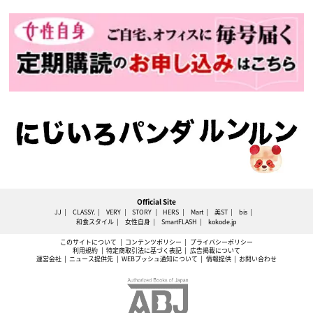
Official Site
JJ
CLASSY.
VERY
STORY
HERS
Mart
美ST
bis
和食スタイル
女性自身
SmartFLASH
kokode.jp
このサイトについて
コンテンツポリシー
プライバシーポリシー
利用規約
特定商取引法に基づく表記
広告掲載について
運営会社
ニュース提供先
WEBプッシュ通知について
情報提供
お問い合わせ