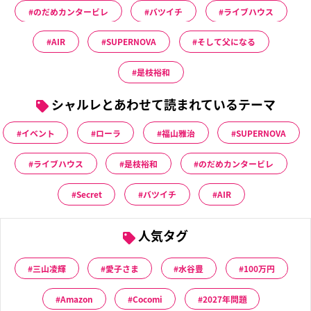
のだめカンタービレ
バツイチ
ライブハウス
AIR
SUPERNOVA
そして父になる
是枝裕和
シャルレとあわせて読まれているテーマ
イベント
ローラ
福山雅治
SUPERNOVA
ライブハウス
是枝裕和
のだめカンタービレ
Secret
バツイチ
AIR
人気タグ
三山凌輝
愛子さま
水谷豊
100万円
Amazon
Cocomi
2027年問題