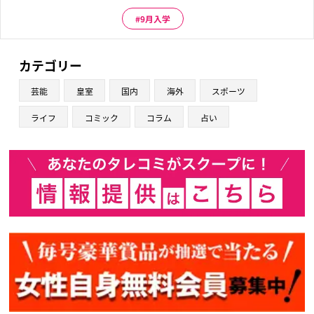
9月入学
カテゴリー
芸能
皇室
国内
海外
スポーツ
ライフ
コミック
コラム
占い