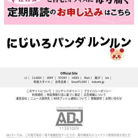
Official Site
JJ
CLASSY.
VERY
STORY
HERS
Mart
美ST
bis
和食スタイル
女性自身
SmartFLASH
kokode.jp
このサイトについて
コンテンツポリシー
プライバシーポリシー
利用規約
特定商取引法に基づく表記
広告掲載について
運営会社
ニュース提供先
WEBプッシュ通知について
情報提供
お問い合わせ
ABJマークは、この電子書店・電子書籍配信サービスが、著作権者からコンテンツ使用許諾を得た正