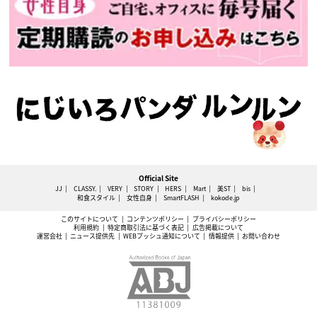
Official Site
JJ
CLASSY.
VERY
STORY
HERS
Mart
美ST
bis
和食スタイル
女性自身
SmartFLASH
kokode.jp
このサイトについて
コンテンツポリシー
プライバシーポリシー
利用規約
特定商取引法に基づく表記
広告掲載について
運営会社
ニュース提供先
WEBプッシュ通知について
情報提供
お問い合わせ