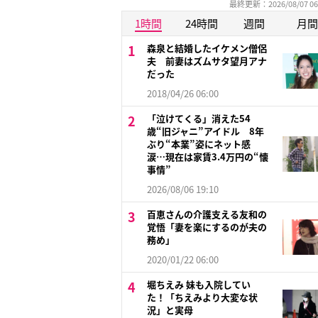
最終更新：2026/08/07 06
1時間
24時間
週間
月間
森泉と結婚したイケメン僧侶
夫 前妻はズムサタ望月アナ
だった
2018/04/26 06:00
「泣けてくる」消えた54
歳“旧ジャニ”アイドル 8年
ぶり“本業”姿にネット感
涙…現在は家賃3.4万円の“懐
事情”
2026/08/06 19:10
百恵さんの介護支える友和の
覚悟「妻を楽にするのが夫の
務め」
2020/01/22 06:00
堀ちえみ 妹も入院してい
た！「ちえみより大変な状
況」と実母