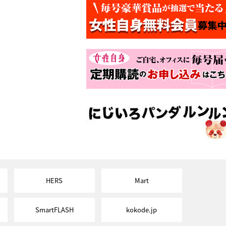
HERS
Mart
SmartFLASH
kokode.jp