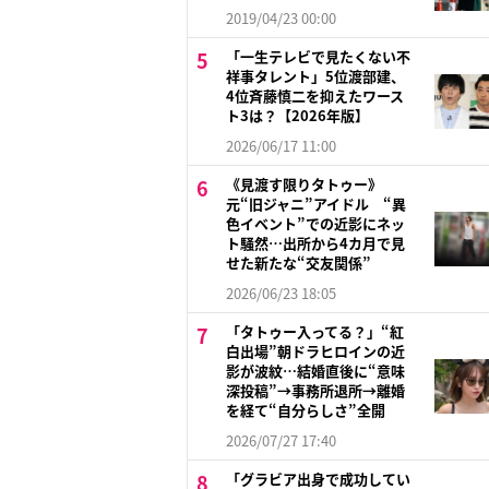
2019/04/23 00:00
「一生テレビで見たくない不
祥事タレント」5位渡部建、
4位斉藤慎二を抑えたワース
ト3は？【2026年版】
2026/06/17 11:00
《見渡す限りタトゥー》
元“旧ジャニ”アイドル “異
色イベント”での近影にネッ
ト騒然…出所から4カ月で見
せた新たな“交友関係”
2026/06/23 18:05
「タトゥー入ってる？」“紅
白出場”朝ドラヒロインの近
影が波紋…結婚直後に“意味
深投稿”→事務所退所→離婚
を経て“自分らしさ”全開
2026/07/27 17:40
「グラビア出身で成功してい