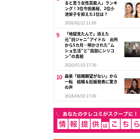
ると思う女性芸能人」ランキ
ング！3位今田美桜、2位小
池栄子を抑えた1位は？
2026/02/22 11:00
「地獄見たんで」消えた
元“旧ジャニ”アイドル 出所
から5カ月…明かされた“ム
ショ生活”と“局部にシリコ
ン”の真相
2026/07/15 17:30
森泉「結婚願望がない」から
一転 結婚＆妊娠発表に驚き
の声
2018/04/02 17:00