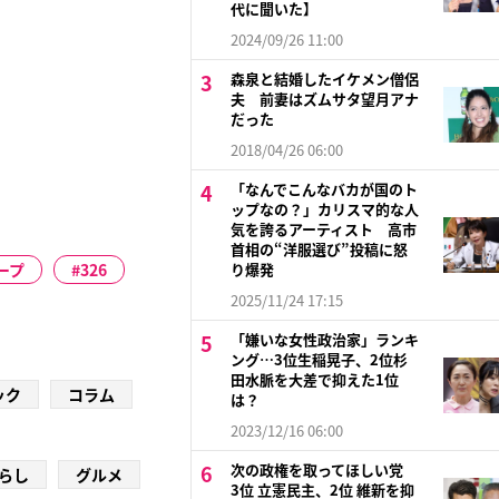
代に聞いた】
2024/09/26 11:00
森泉と結婚したイケメン僧侶
夫 前妻はズムサタ望月アナ
だった
2018/04/26 06:00
「なんでこんなバカが国のト
ップなの？」カリスマ的な人
気を誇るアーティスト 高市
首相の“洋服選び”投稿に怒
ープ
326
り爆発
2025/11/24 17:15
「嫌いな女性政治家」ランキ
ング…3位生稲晃子、2位杉
田水脈を大差で抑えた1位
ック
コラム
は？
2023/12/16 06:00
次の政権を取ってほしい党
らし
グルメ
3位 立憲民主、2位 維新を抑