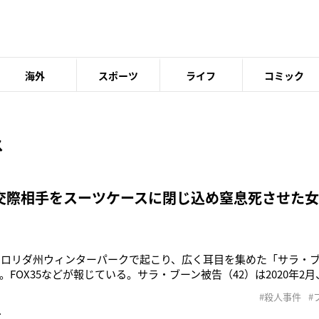
海外
スポーツ
ライフ
コミック
ス
交際相手をスーツケースに閉じ込め窒息死させた
米フロリダ州ウィンターパークで起こり、広く耳目を集めた「サラ・
。FOX35などが報じている。サラ・ブーン被告（42）は2020年2
ルヘ・トーレスJr.をスーツケースに閉じ込めて窒息死させたとし
#殺人事件
#
捜査開始当初、ブーン被告はトーレスJr.とワインを飲みながらか
事
ケ