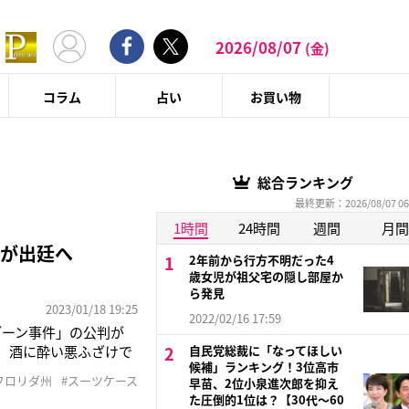
2026/08/07
(金)
コラム
占い
お買い物
総合ランキング
最終更新：2026/08/07 06
1時間
24時間
週間
月間
女が出廷へ
2年前から行方不明だった4
歳女児が祖父宅の隠し部屋か
ら発見
2023/01/18 19:25
2022/02/16 17:59
ブーン事件」の公判が
月、酒に酔い悪ふざけで
自民党総裁に「なってほしい
候補」ランキング！3位高市
て、第二級殺人罪に問
フロリダ州
#スーツケース
早苗、2位小泉進次郎を抑え
くれんぼをしており、彼
た圧倒的1位は？【30代〜60