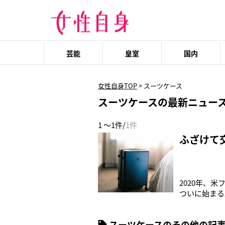
芸能
皇室
国内
女性自身TOP
>
スーツケース
スーツケースの最新ニュー
1 ～1件/
1件
ふざけて
2020年、
ついに始まる
交際相手のホ
われている。
スーツケースのその他の記
が自らスーツ