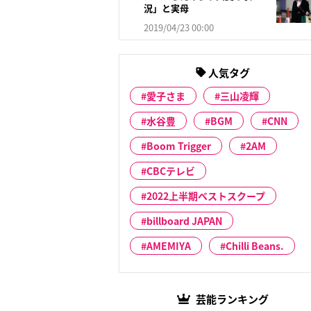
況」と実母
2019/04/23 00:00
人気タグ
愛子さま
三山凌輝
水谷豊
BGM
CNN
Boom Trigger
2AM
CBCテレビ
2022上半期ベストスクープ
billboard JAPAN
AMEMIYA
Chilli Beans.
芸能ランキング