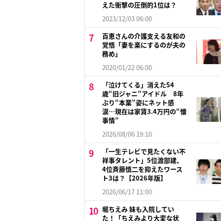
えた衝撃の圧倒的1位は？
2023/12/03 06:00
百恵さんの介護支える友和の
覚悟「妻を楽にするのが夫の
務め」
2020/01/22 06:00
「泣けてくる」消えた54
歳“旧ジャニ”アイドル 8年
ぶり“本業”姿にネット感
涙…現在は家賃3.4万円の“懐
事情”
2026/08/06 19:10
「一生テレビで見たくない不
祥事タレント」5位渡部建、
4位斉藤慎二を抑えたワース
ト3は？【2026年版】
2026/06/17 11:00
堀ちえみ 妹も入院してい
た！「ちえみより大変な状