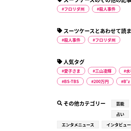
フロリダ州
殺人事件
スーツケースとあわせて読
殺人事件
フロリダ州
人気タグ
愛子さま
三山凌輝
水
BS-TBS
200万円
B'z
その他カテゴリー
芸能
占い
エンタメニュース
インタビュー