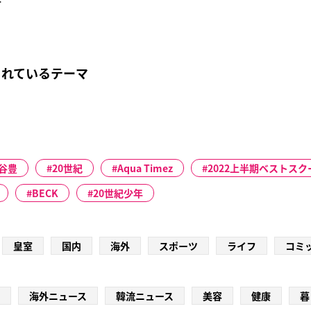
まれているテーマ
谷豊
20世紀
Aqua Timez
2022上半期ベストスク
BECK
20世紀少年
皇室
国内
海外
スポーツ
ライフ
コミ
海外ニュース
韓流ニュース
美容
健康
暮