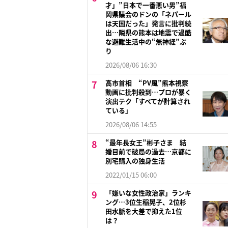
才」”日本で一番悪い男”福
岡県議会のドンの「ネパール
は天国だった」発言に批判続
出…隣県の熊本は地震で過酷
な避難生活中の“無神経”ぶ
り
2026/08/06 16:30
高市首相 “PV風”熊本視察
動画に批判殺到…プロが暴く
演出テク「すべてが計算され
ている」
2026/08/06 14:55
“最年長女王”彬子さま 結
婚目前で破局の過去…京都に
別宅購入の独身生活
2022/01/15 06:00
「嫌いな女性政治家」ランキ
ング…3位生稲晃子、2位杉
田水脈を大差で抑えた1位
は？