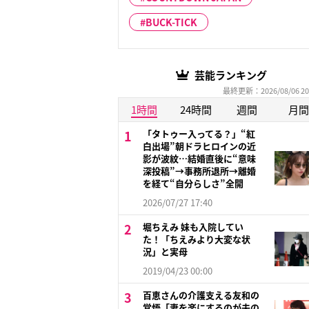
BUCK-TICK
芸能ランキング
最終更新：2026/08/06 20
1時間
24時間
週間
月間
「タトゥー入ってる？」“紅
白出場”朝ドラヒロインの近
影が波紋…結婚直後に“意味
深投稿”→事務所退所→離婚
を経て“自分らしさ”全開
2026/07/27 17:40
堀ちえみ 妹も入院してい
た！「ちえみより大変な状
況」と実母
2019/04/23 00:00
百恵さんの介護支える友和の
覚悟「妻を楽にするのが夫の