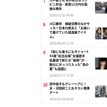
ビニ弁当…家賃12万円の孤
独な晩年
2020/01/31 06:00
川口春奈 極秘交際のなかサ
ッカー日本代表夫と「お揃い
で着けていた超高級アイテ
ム」
2026/08/06 11:00
《前にも後ろにもタトゥー》
43歳“紅白出場”女優歌手
私服姿で新たな“絵柄”が…
胸元にがっつり入った“鳥の
翼”も話題に
2026/07/17 17:30
田中裕子もグレーヘアに！
夫・沢田研二とおそろい電車
デート
2019/07/05 06:00