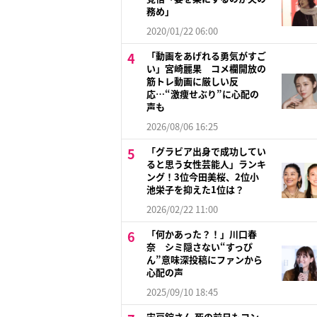
務め」
2020/01/22 06:00
「動画をあげれる勇気がすご
い」宮崎麗果 コメ欄開放の
筋トレ動画に厳しい反
応…“激痩せぶり”に心配の
声も
2026/08/06 16:25
「グラビア出身で成功してい
ると思う女性芸能人」ランキ
ング！3位今田美桜、2位小
池栄子を抑えた1位は？
2026/02/22 11:00
「何かあった？！」川口春
奈 シミ隠さない“すっぴ
ん”意味深投稿にファンから
心配の声
2025/09/10 18:45
宍戸錠さん 死の前日もコン