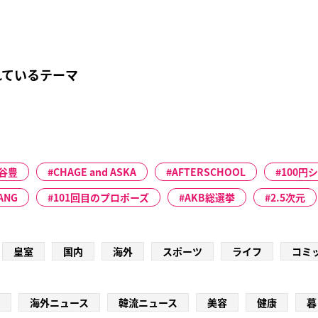
れているテーマ
谷豊
CHAGE and ASKA
AFTERSCHOOL
100円
ANG
101回目のプロポーズ
AKB総選挙
2.5次元
皇室
国内
海外
スポーツ
ライフ
コミ
海外ニュース
韓流ニュース
美容
健康
暮