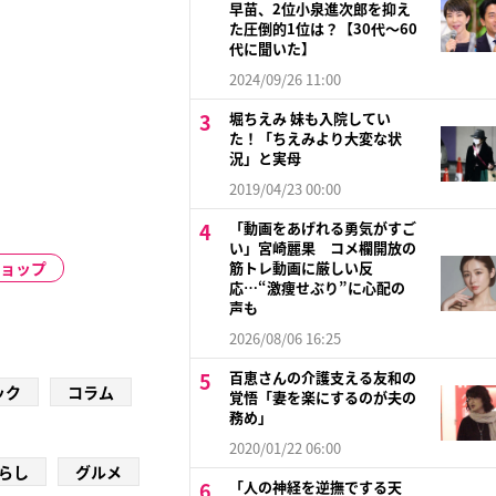
早苗、2位小泉進次郎を抑え
た圧倒的1位は？【30代〜60
代に聞いた】
2024/09/26 11:00
堀ちえみ 妹も入院してい
た！「ちえみより大変な状
況」と実母
2019/04/23 00:00
「動画をあげれる勇気がすご
い」宮崎麗果 コメ欄開放の
ショップ
筋トレ動画に厳しい反
応…“激痩せぶり”に心配の
声も
2026/08/06 16:25
百恵さんの介護支える友和の
ック
コラム
覚悟「妻を楽にするのが夫の
務め」
2020/01/22 06:00
らし
グルメ
「人の神経を逆撫でする天