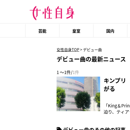
芸能
皇室
国内
女性自身TOP
>
デビュー曲
デビュー曲の最新ニュース
1 ～1件/
1件
キンプリ
がる
「King＆P
迫り、ティア
者）5月22
レゼント”の
デビュー曲のその他の記事
は、彼らのデ