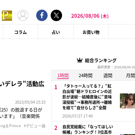
2026/08/06
(木)
コラム
占い
お買い物
総合ランキング
最終更新：2026/08/06 20
1時間
24時間
週間
月間
いデレラ”活動広
「タトゥー入ってる？」“紅
白出場”朝ドラヒロインの近
影が波紋…結婚直後に“意味
2023/05/04 15:25
深投稿”→事務所退所→離婚
を経て“自分らしさ”全開
（25）の脱退する日が
ています」（音楽関係
2026/07/27 17:40
“メンバーへの最後のプ
ing＆Prince
#デビュー曲
自民党総裁に「なってほしい
『シンデレラガール』
候補」ランキング！3位高市