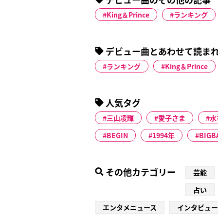
King＆Prince
ランキング
デビュー曲とあわせて読ま
ランキング
King＆Prince
人気タグ
三山凌輝
愛子さま
水
BEGIN
1994年
BIGB
その他カテゴリー
芸能
占い
エンタメニュース
インタビュー