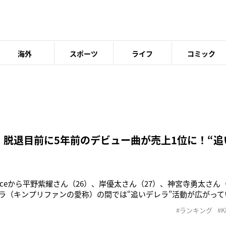
海外
スポーツ
ライフ
コミック
 脱退目前に5年前のデビュー曲が売上1位に！“追
rinceから平野紫耀さん（26）、岸優太さん（27）、神宮寺勇太さん
ラ（キンプリファンの愛称）の間では“追いデレラ”活動が広がっ
日に平野ら3人が脱退するキンプリ。悲しみに暮れるティアラだが、
#ランキング
#K
ために奔走しているという。「18年に発売したキンプリのシングル