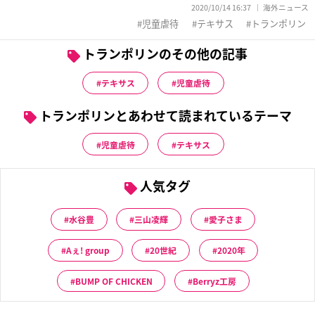
2020/10/14 16:37
海外ニュース
児童虐待
テキサス
トランポリン
トランポリンのその他の記事
テキサス
児童虐待
トランポリンとあわせて読まれているテーマ
児童虐待
テキサス
人気タグ
水谷豊
三山凌輝
愛子さま
Aぇ! group
20世紀
2020年
BUMP OF CHICKEN
Berryz工房