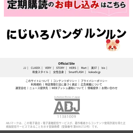
Official Site
JJ
CLASSY.
VERY
STORY
HERS
Mart
美ST
bis
和食スタイル
女性自身
SmartFLASH
kokode.jp
このサイトについて
コンテンツポリシー
プライバシーポリシー
利用規約
特定商取引法に基づく表記
広告掲載について
運営会社
ニュース提供先
WEBプッシュ通知について
情報提供
お問い合わせ
ABJマークは、この電子書店・電子書籍配信サービスが、著作権者からコンテンツ使用許諾を得た正
規版配信サービスであることを示す登録商標（登録番号 第6091713号）です。