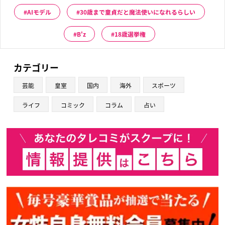
AIモデル
30歳まで童貞だと魔法使いになれるらしい
B'z
18歳選挙権
カテゴリー
芸能
皇室
国内
海外
スポーツ
ライフ
コミック
コラム
占い