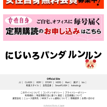
Official Site
JJ
CLASSY.
VERY
STORY
HERS
Mart
美ST
bis
和食スタイル
女性自身
SmartFLASH
kokode.jp
このサイトについて
コンテンツポリシー
プライバシーポリシー
利用規約
特定商取引法に基づく表記
広告掲載について
運営会社
ニュース提供先
WEBプッシュ通知について
情報提供
お問い合わせ