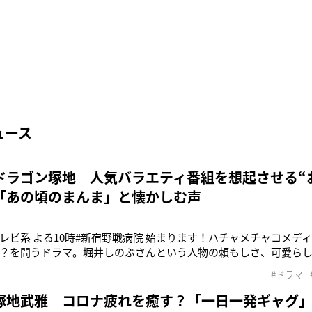
ュース
ドラゴン塚地 人気バラエティ番組を想起させる“
「あの頃のまんま」と懐かしむ声
レビ系 よる10時#新宿野戦病院 始まります！ハチャメチャコメデ
？を問うドラマ。堀井しのぶさんという人物の頼もしさ、可愛ら
を伝えられるよう全力で演じてます！》7月3日、俳優としても活
#ドラマ
・塚地武雅（52）が、Xで自身が出演するドラマ『新宿野戦病院
した。同作は
塚地武雅 コロナ疲れを癒す？「一日一発ギャグ