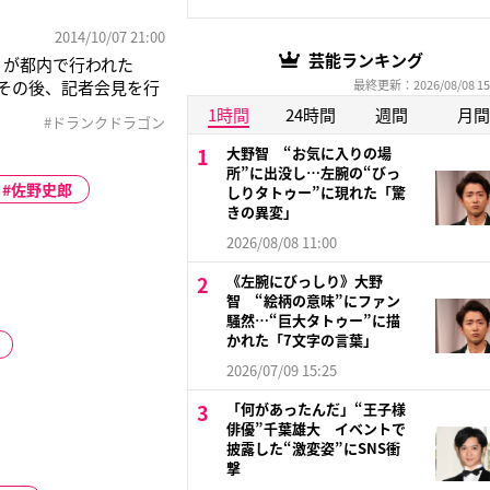
2014/10/07 21:00
芸能ランキング
）が都内で行われた
い、その後、記者会見を行
最終更新：2026/08/08 15
究所。鈴木が所長、塚地
1時間
24時間
週間
月間
#ドランクドラゴン
録を終え、塚地は「俺た
大野智 “お気に入りの場
所”に出没し…左腕の“びっ
佐野史郎
しりタトゥー”に現れた「驚
きの異変」
2026/08/08 11:00
《左腕にびっしり》大野
智 “絵柄の意味”にファン
騒然…“巨大タトゥー”に描
かれた「7文字の言葉」
2026/07/09 15:25
「何があったんだ」“王子様
俳優”千葉雄大 イベントで
披露した“激変姿”にSNS衝
撃