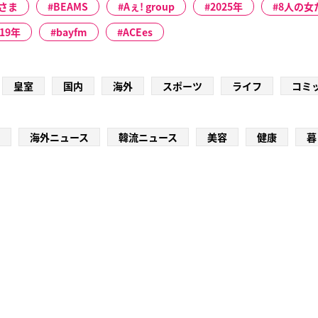
さま
BEAMS
Aぇ! group
2025年
8人の女
019年
bayfm
ACEes
皇室
国内
海外
スポーツ
ライフ
コミ
海外ニュース
韓流ニュース
美容
健康
暮