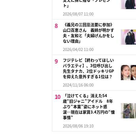
ト」
2026/08/07 11:00
《義兄の三回忌法要に参加》
山口百恵さん 義姉が明かす
夫・友和と「夫婦げんかをし
ない理由」
2026/04/02 11:00
フジテレビ【終わってほしい
バラエティ】、3位呼び出し
先生タナカ、2位ドッキリGP
を抑えた意外すぎる1位は？
2024/11/16 06:00
「泣けてくる」消えた54
歳“旧ジャニ”アイドル 8年
ぶり“本業”姿にネット感
涙…現在は家賃3.4万円の“懐
事情”
2026/08/06 19:10