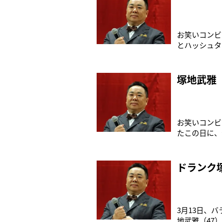
お笑いコンビ
とハッシュタ
然ですが当分
が、実は僕は
で見てね。大
塚地武雅 
お笑いコンビ
たこの日に、
ッセージが殺
良く観たら…
マー
ドランク
3月13日、
地武雅（47