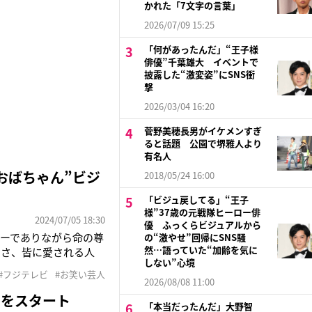
かれた「7文字の言葉」
2026/07/09 15:25
「何があったんだ」“王子様
俳優”千葉雄大 イベントで
披露した“激変姿”にSNS衝
撃
2026/03/04 16:20
菅野美穂長男がイケメンすぎ
ると話題 公園で堺雅人より
有名人
おばちゃん”ビジ
2018/05/24 16:00
「ビジュ戻してる」“王子
様”37歳の元戦隊ヒーロー俳
2024/07/05 18:30
優 ふっくらビジュアルから
ィーでありながら命の尊
の“激やせ”回帰にSNS騒
然…語っていた“加齢を気に
しさ、皆に愛される人
しない”心境
躍するお笑い芸人のドラ
#フジテレビ
#お笑い芸人
』（フジテレビ系）を写
2026/08/08 11:00
」をスタート
「本当だったんだ」大野智