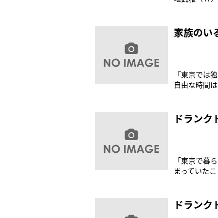
芸人」トップ
のは泰造さん
と絶賛した。
家族のい
「東京では独
自由な時間は
うに働かされ
らしだが、妻
回程度だが、
ドランク
「東京で暮ら
まっていたこ
ではダメだと
『いやだ！お
の鈴木拓（3
ドランク