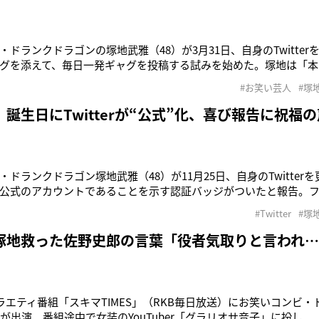
・ドランクドラゴンの塚地武雅（48）が3月31日、自身のTwitte
グを添えて、毎日一発ギャグを投稿する試みを始めた。塚地は「本
の間、毎日、一発ギャグをあげてみようかなと。若者やちびっ子
#お笑い芸人
#塚
一発ギャグもたしなむのです。見て気に入ったらマネしてみてね。
人の人タメ口
誕生日にTwitterが“公式”化、喜び報告に祝福の
・ドランクドラゴン塚地武雅（48）が11月25日、自身のTwitter
公式のアカウントであることを示す認証バッジがついたと報告。
到している。48歳の誕生日を迎えた25日の午後、塚地は「…えっ?!
#Twitter
#塚
ツ、ツ、ツイッターの認証バッジが?! うわぁ!! ありがとうございま
塚地救った佐野史郎の言葉「役者気取りと言われ
バラエティ番組「スキマTIMES」（RKB毎日放送）にお笑いコンビ
）が出演。番組途中で女装のYouTuber「グラリオサ音子」に扮し