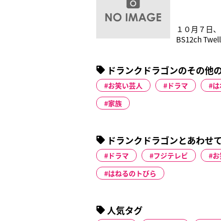
１０月７日、
BS12ch
った。同番組
が副所長とし
ドランクドラゴンのその他
ちがコンビで
お笑い芸人
ドラマ
は
家族
ドランクドラゴンとあわせ
ドラマ
フジテレビ
お
はねるのトびら
人気タグ