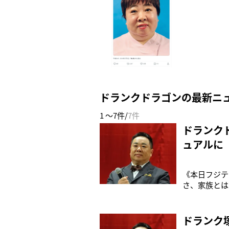
ドランクドラゴンの最新ニ
1 ～7件/
7件
ドランク
ュアルに
《本日フジテ
さ、家族とは
だということ
ンクドラゴン
真付きで宣伝
ドランク