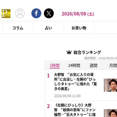
2026/08/08
(土)
コラム
占い
お買い物
総合ランキング
最終更新：2026/08/08 15
1時間
24時間
週間
月間
大野智 “お気に入りの場
所”に出没し…左腕の“びっ
しりタトゥー”に現れた「驚
きの異変」
2026/08/08 11:00
《左腕にびっしり》大野
智 “絵柄の意味”にファン
騒然…“巨大タトゥー”に描