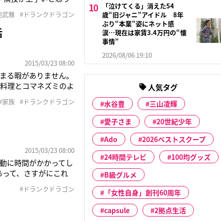
「泣けてくる」消えた54
て幅がすごいなと思う
地武雅
#ドランクドラゴン
歳“旧ジャニ”アイドル 8年
力、っていうところ」
ぶり“本業”姿にネット感
活
涙…現在は家賃3.4万円の“懐
事情”
2026/08/06 19:10
2015/03/23 08:00
まる暇がありません。
、料理とコマネズミのよ
人気タグ
は東京でマンション暮
#家族
#ドランクドラゴン
水谷豊
三山凌輝
に帰るのは1ヶ月に1
愛子さま
20世紀少年
Ado
2026ベストスクープ
2015/03/23 08:00
24時間テレビ
100均グッズ
動に時間がかかってし
あって、さすがにこれ
B級グルメ
と言ったんですが、
#ドランクドラゴン
「女性自身」創刊60周年
のはドランクドラゴン
capsule
2拠点生活