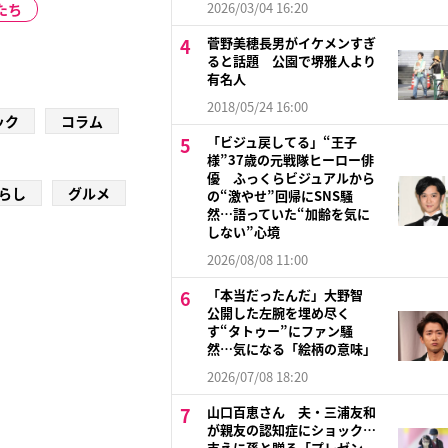
2026/03/04 16:20
たち
菅野美穂長男がイケメンすぎ
ると話題 公園で堺雅人より
有名人
2018/05/24 16:00
ック
コラム
「ビジュ戻してる」“王子
様”37歳の元戦隊ヒーロー俳
優 ふっくらビジュアルから
らし
グルメ
の“激やせ”回帰にSNS騒
然…語っていた“加齢を気に
しない”心境
2026/08/08 11:00
「本当だったんだ」大野智
公開した左腕を埋め尽く
す“タトゥー”にファン騒
然…気になる「絵柄の意味」
2026/07/08 18:20
山口百恵さん 夫・三浦友和
が親友の認知症にショック…
支えに孫と贈る「プレゼン