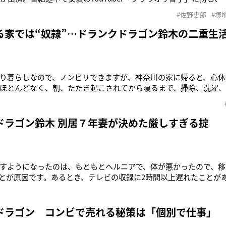
3について語った。3位はネプチューンの原田泰造（48）。「見て
#佐野史郎
#塚
。かっこいいのできちゃうから。その役柄を飛び越えてその人の魅
2
る家では“奴隷”…ドランクドラゴン鈴木の二重生
り暮らしなので、ノンビリできますが、神奈川の家に帰ると、心休
ほとんどなく、朝、たたき起こされてから寝るまで、掃除、洗濯
ます」 そう語るのはドランクドラゴンの鈴木拓（39）。現在、彼
と2人の子供は神奈川県に住んでいる。つまり単身赴任。神奈川の家
ゆっくりできる時
ドラゴン鈴木 別居７年妻が決めた厳しすぎる掟
すようになったのは、もともとヘルニアで、体が悪かったので、移
とが原因です。あるとき、テレビの収録に2時間以上遅れたことが
思い、決めました。奥さんに『家族4人、東京で暮らさないか？』
まえだけで暮らせ！』と即座に言われてしまいました」 そう語る
9）。現在、彼は東京で
ドラゴン コンビで売れる秘策は「個別で仕事」