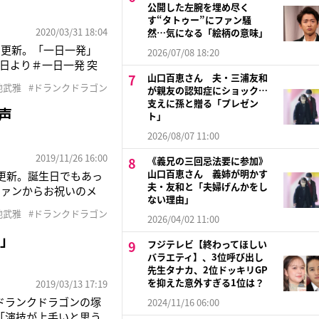
公開した左腕を埋め尽く
す“タトゥー”にファン騒
2020/03/31 18:04
然…気になる「絵柄の意味」
rを更新。「一日一発」
2026/07/08 18:20
日より＃一日一発 突
山口百恵さん 夫・三浦友和
達は知らないでしょう
地武雅
#ドランクドラゴン
が親友の認知症にショック…
知ってる人は懐かしん
支えに孫と贈る「プレゼン
声
ト」
2026/08/07 11:00
2019/11/26 16:00
《義兄の三回忌法要に参加》
山口百恵さん 義姉が明かす
を更新。誕生日でもあっ
夫・友和と「夫婦げんかをし
ファンからお祝いのメ
ない理由」
 自分のアカウントを
地武雅
#ドランクドラゴン
2026/04/02 11:00
す!!!」と青いチェック
…」
フジテレビ【終わってほしい
バラエティ】、3位呼び出し
先生タナカ、2位ドッキリGP
を抑えた意外すぎる1位は？
2019/03/13 17:19
・ドランクドラゴンの塚
2024/11/16 06:00
、「演技が上手いと思う