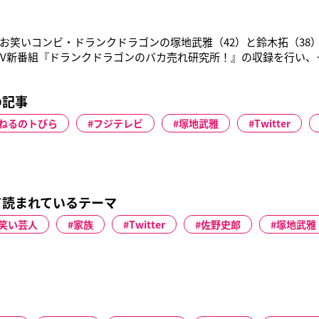
お笑いコンビ・ドランクドラゴンの塚地武雅（42）と鈴木拓（38
 TwellV新番組『ドランクドラゴンのバカ売れ研究所！』の収録を行
の舞台は、大ヒットしている“バカ売れ”商品を日夜探している研
て研究所に持ち込まれる“バカ売れ候補商品”を分析していく。収
の記事
売れ
ねるのトびら
フジテレビ
塚地武雅
Twitter
て読まれているテーマ
笑い芸人
家族
Twitter
佐野史郎
塚地武雅