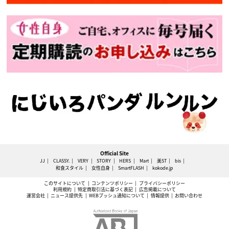
Official Site
JJ
CLASSY.
VERY
STORY
HERS
Mart
美ST
bis
和食スタイル
女性自身
SmartFLASH
kokode.jp
このサイトについて
コンテンツポリシー
プライバシーポリシー
利用規約
特定商取引法に基づく表記
広告掲載について
運営会社
ニュース提供先
WEBプッシュ通知について
情報提供
お問い合わせ