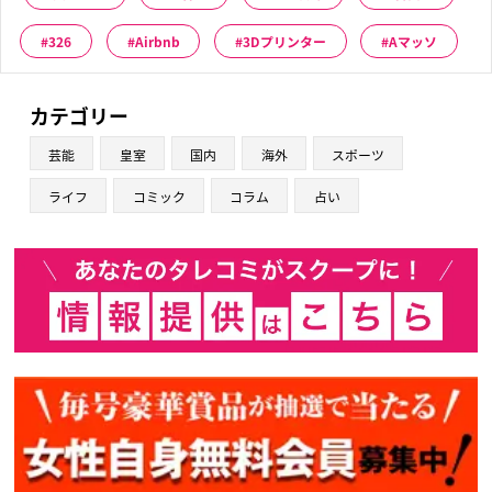
326
Airbnb
3Dプリンター
Aマッソ
カテゴリー
芸能
皇室
国内
海外
スポーツ
ライフ
コミック
コラム
占い