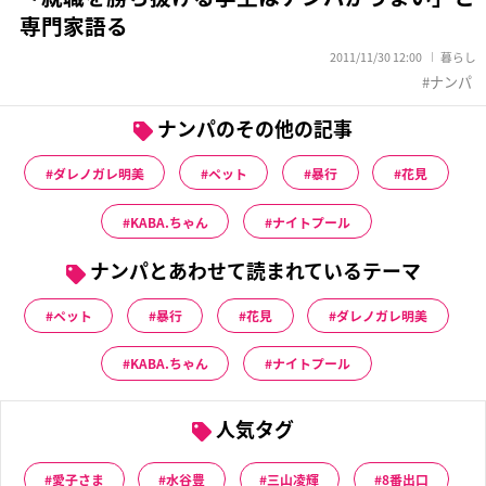
専門家語る
2011/11/30 12:00
暮らし
ナンパ
ナンパのその他の記事
ダレノガレ明美
ペット
暴行
花見
KABA.ちゃん
ナイトプール
ナンパとあわせて読まれているテーマ
ペット
暴行
花見
ダレノガレ明美
KABA.ちゃん
ナイトプール
人気タグ
愛子さま
水谷豊
三山凌輝
8番出口