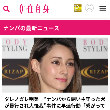
ナ
ンパの最新ニュース
ダレノガレ明美 “ナンパから飼い主守った犬
が暴行され大怪我”事件に早速行動「繋がって