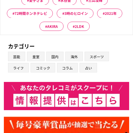
愛子さま
水谷豊
三山凌輝
72時間ホンネテレビ
3時のヒロイン
2021年
AKIRA
2LDK
カテゴリー
芸能
皇室
国内
海外
スポーツ
ライフ
コミック
コラム
占い