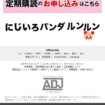
Official Site
JJ
CLASSY.
VERY
STORY
HERS
Mart
美ST
bis
和食スタイル
女性自身
SmartFLASH
kokode.jp
このサイトについて
コンテンツポリシー
プライバシーポリシー
利用規約
特定商取引法に基づく表記
広告掲載について
運営会社
ニュース提供先
WEBプッシュ通知について
情報提供
お問い合わせ
ABJマークは、この電子書店・電子書籍配信サービスが、著作権者からコンテンツ使用許諾を得た正
規版配信サービスであることを示す登録商標（登録番号 第6091713号）です。