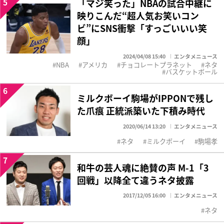
5
「マジ笑った」NBAの試合中継に
映りこんだ“超人気お笑いコン
ビ”にSNS衝撃「すっごいいい笑
顔」
2024/04/08 15:40
エンタメニュース
NBA
アメリカ
チョコレートプラネット
ネタ
バスケットボール
6
ミルクボーイ駒場がIPPONで残し
た爪痕 正統派築いた下積み時代
2020/06/14 13:20
エンタメニュース
ネタ
ミルクボーイ
駒場孝
7
和牛の芸人魂に絶賛の声 M-1「3
回戦」以降全て違うネタ披露
2017/12/05 16:00
エンタメニュース
ネタ