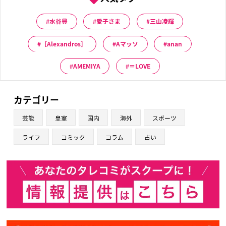
水谷豊
愛子さま
三山凌輝
［Alexandros］
Aマッソ
anan
AMEMIYA
＝LOVE
カテゴリー
芸能
皇室
国内
海外
スポーツ
ライフ
コミック
コラム
占い