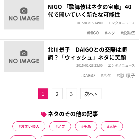
NIGO 「歌舞伎はネタの宝庫」40
代で開いていく新たな可能性
2015/03/15 14:00
エンタメニュース
NIGO
ネタ
歌舞伎
北川景子 DAIGOとの交際は順
調？「ウィッシュ」ネタに笑顔
2015/01/28 23:00
エンタメニュース
DAIGO
ネタ
北川景子
1
2
3
次へ >
ネタのその他の記事
お笑い芸人
ノブ
千鳥
大悟