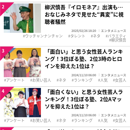
2
柳沢慎吾『イロモネア』出演も…
おなじみネタで見せた“異変”に視
聴者騒然
2025/02/26 18:20
エンタメニュース
ウッチャンナンチャン
タレント
ネタ
バラエティ
柳沢慎吾
3
「面白い」と思う女性芸人ランキ
ング！3位ぼる塾、2位3時のヒロ
インを抑えた1位は？
2024/11/10 06:00
エンタメニュース
アンケート
お笑い芸人
ネタ
ランキング
人気
女芸人
4
「面白くない」と思う女性芸人ラ
ンキング！3位ぼる塾、2位Aマッ
ソを抑えた1位は？
2024/11/10 06:00
エンタメニュース
アンケート
お笑い芸人
ネタ
ランキング
人気
女芸人