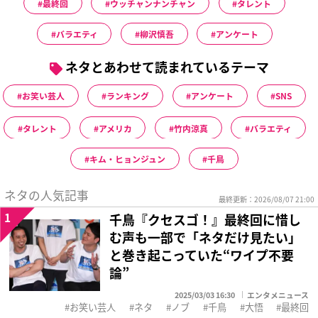
最終回
ウッチャンナンチャン
タレント
バラエティ
柳沢慎吾
アンケート
ネタとあわせて読まれているテーマ
お笑い芸人
ランキング
アンケート
SNS
タレント
アメリカ
竹内涼真
バラエティ
キム・ヒョンジュン
千鳥
ネタの人気記事
最終更新：2026/08/07 21:00
1
千鳥『クセスゴ！』最終回に惜し
む声も一部で「ネタだけ見たい」
と巻き起こっていた“ワイプ不要
論”
2025/03/03 16:30
エンタメニュース
お笑い芸人
ネタ
ノブ
千鳥
大悟
最終回