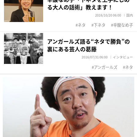
る大人の話術」教えます！
2016/10/20 06:00
国内
ネタ
下ネタ
辛酸なめ子
アンガールズ語る“ネタで勝負”の
裏にある芸人の葛藤
2016/07/31 06:00
インタビュー
アンガールズ
ネタ