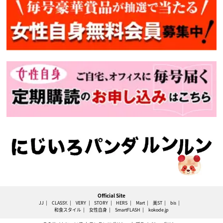
Official Site
JJ
CLASSY.
VERY
STORY
HERS
Mart
美ST
bis
和食スタイル
女性自身
SmartFLASH
kokode.jp