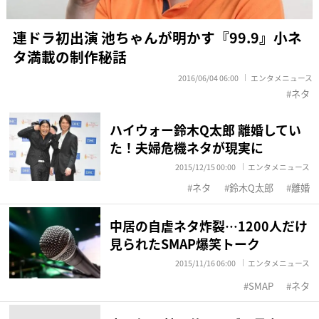
連ドラ初出演 池ちゃんが明かす『99.9』小ネ
タ満載の制作秘話
2016/06/04 06:00
エンタメニュース
ネタ
ハイウォー鈴木Q太郎 離婚してい
た！夫婦危機ネタが現実に
2015/12/15 00:00
エンタメニュース
ネタ
鈴木Q太郎
離婚
中居の自虐ネタ炸裂…1200人だけ
見られたSMAP爆笑トーク
2015/11/16 06:00
エンタメニュース
SMAP
ネタ