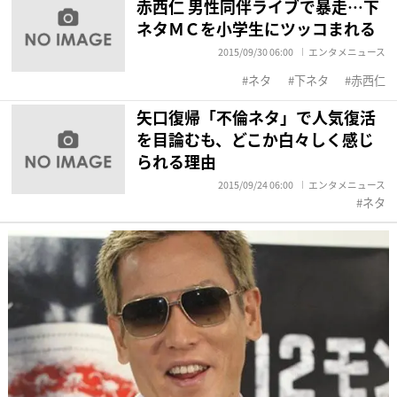
赤西仁 男性同伴ライブで暴走…下
ネタＭＣを小学生にツッコまれる
2015/09/30 06:00
エンタメニュース
ネタ
下ネタ
赤西仁
矢口復帰「不倫ネタ」で人気復活
を目論むも、どこか白々しく感じ
られる理由
2015/09/24 06:00
エンタメニュース
ネタ