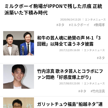
ミルクボーイ駒場がIPPONで残した爪痕 正統
派築いた下積み時代
2020/06/14 13:20
エンタメニュース
ネタ
ミルクボーイ
駒場孝
和牛の芸人魂に絶賛の声 M-1「3
回戦」以降全て違うネタ披露
2017/12/05 16:00
エンタメニュース
ネタ
竹内涼真 歌ネタ芸人とコラボにフ
ァン悶絶「好感度爆上がり」
2017/08/03 23:00
エンタメニュース
ネタ
竹内涼真
ガリットチュウ福島“船越ネタ”連