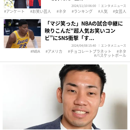
2024/11/10 06:00
エンタメニュース
アンケート
お笑い芸人
ネタ
ランキング
人気
女芸人
「マジ笑った」NBAの試合中継に
映りこんだ“超人気お笑いコン
ビ”にSNS衝撃「す...
2024/04/08 15:40
エンタメニュース
NBA
アメリカ
チョコレートプラネット
ネタ
バスケットボール