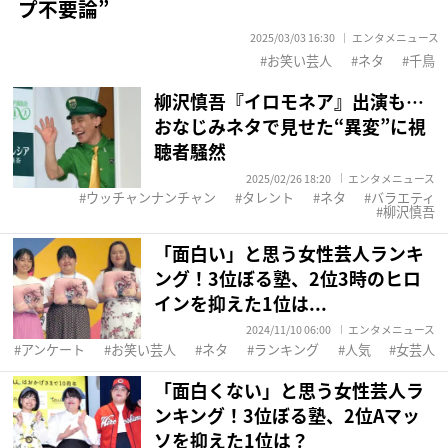
プ不要論”
2025/03/03 16:30
エンタメニュース
お笑い芸人
ネタ
千鳥
柳沢慎吾『イロモネア』出演も…
おなじみネタで見せた“異変”に視
聴者騒然
2025/02/26 18:20
エンタメニュース
ウッチャンナンチャン
タレント
ネタ
バラエティ
柳沢慎吾
「面白い」と思う女性芸人ランキ
ング！3位ぼる塾、2位3時のヒロ
インを抑えた1位は...
2024/11/10 06:00
エンタメニュース
アンケート
お笑い芸人
ネタ
ランキング
人気
女芸人
「面白くない」と思う女性芸人ラ
ンキング！3位ぼる塾、2位Aマッ
ソを抑えた1位は？