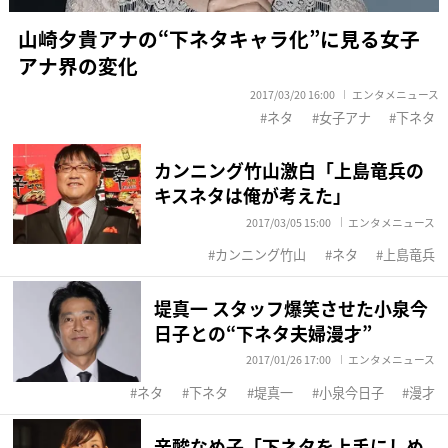
山崎夕貴アナの“下ネタキャラ化”に見る女子
アナ界の変化
2017/03/20 16:00
エンタメニュース
ネタ
女子アナ
下ネタ
カンニング竹山激白「上島竜兵の
キスネタは俺が考えた」
2017/03/05 15:00
エンタメニュース
カンニング竹山
ネタ
上島竜兵
堤真一 スタッフ爆笑させた小泉今
日子との“下ネタ夫婦漫才”
2017/01/26 17:00
エンタメニュース
ネタ
下ネタ
堤真一
小泉今日子
漫才
辛酸なめ子「下ネタを上手にしめ