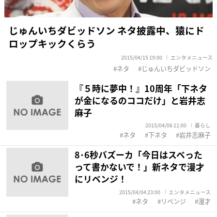
じゅんいちダビッドソン ネタ披露中、猿にド
ロップキックくらう
2015/04/15 19:00
エンタメニュース
ネタ
じゅんいちダビッドソン
『５時に夢中！』10周年「下ネタ
が金になるのココだけ」と岩井志
麻子
2015/04/06 11:00
暮らし
ネタ
下ネタ
岩井志麻子
8･6秒バズーカ「今日はスベった
って書かないで！」新ネタで漫才
にリベンジ！
2015/04/04 23:00
エンタメニュース
ネタ
リベンジ
漫才