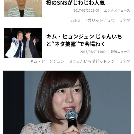
投のSNSがじわじわ人気
2017/07/20 19:00
エンタメニュース
SNS
ガリットチュウ
ネタ
キム・ヒョンジュン じゅんいち
と“ネタ披露”で会場わく
2017/06/07 14:00
韓流ニュース
キム・ヒョンジュン
じゅんいちダビッドソン
ネタ