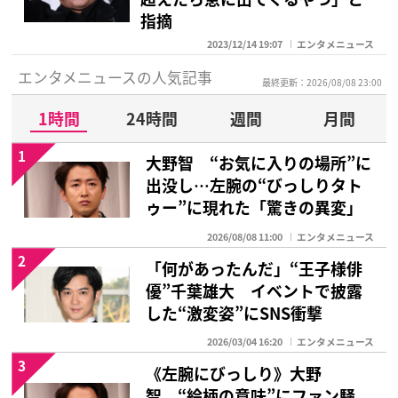
指摘
2023/12/14 19:07
エンタメニュース
エンタメニュースの人気記事
最終更新：2026/08/08 23:00
1時間
24時間
週間
月間
1
大野智 “お気に入りの場所”に
出没し…左腕の“びっしりタト
ゥー”に現れた「驚きの異変」
2026/08/08 11:00
エンタメニュース
2
「何があったんだ」“王子様俳
優”千葉雄大 イベントで披露
した“激変姿”にSNS衝撃
2026/03/04 16:20
エンタメニュース
3
《左腕にびっしり》大野
智 “絵柄の意味”にファン騒