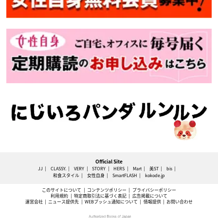
Official Site
JJ
CLASSY.
VERY
STORY
HERS
Mart
美ST
bis
和食スタイル
女性自身
SmartFLASH
kokode.jp
このサイトについて
コンテンツポリシー
プライバシーポリシー
利用規約
特定商取引法に基づく表記
広告掲載について
運営会社
ニュース提供先
WEBプッシュ通知について
情報提供
お問い合わせ