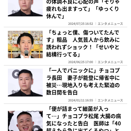
の体調不良に心配の声「そりゃ
疲れも出ますって」「ゆっくり
休んで」
2024/07/25 16:52
エンタメニュース
「ちょっと僕、傷ついてたんで
す」粗品 人気芸人から飲みに
誘われずショック！「せいやと
結構行ってる」
2024/06/25 17:00
エンタメニュース
「一人でパニックに」チョコプ
ラ長田 妻子が能登に帰省中に
被災…現地入りも考えた緊迫の
数日間を告白
2024/01/11 16:55
エンタメニュース
「便が詰まって細菌が入っ
て…」チョコプラ松尾 大腸の病
気になったと告白 医師は「40
超えたら急に出てくるやつ」と