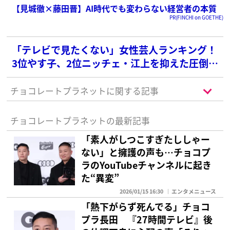
【見城徹×藤田晋】AI時代でも変わらない経営者の本質
PR(FINCHI on GOETHE)
「テレビで見たくない」女性芸人ランキング！
3位やす子、2位ニッチェ・江上を抑えた圧倒的
な1位は？
チョコレートプラネットに関する記事
チョコレートプラネットの最新記事
「素人がしつこすぎたししゃー
ない」と擁護の声も…チョコプ
ラのYouTubeチャンネルに起き
た“異変”
2026/01/15 16:30
エンタメニュース
「熱下がらず死んでる」チョコ
プラ長田 『27時間テレビ』後