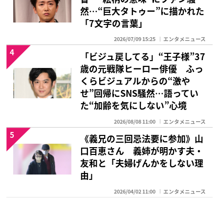
然…“巨大タトゥー”に描かれた
「7文字の言葉」
2026/07/09 15:25
エンタメニュース
4
「ビジュ戻してる」“王子様”37
歳の元戦隊ヒーロー俳優 ふっ
くらビジュアルからの“激や
せ”回帰にSNS騒然…語ってい
た“加齢を気にしない”心境
2026/08/08 11:00
エンタメニュース
5
《義兄の三回忌法要に参加》山
口百恵さん 義姉が明かす夫・
友和と「夫婦げんかをしない理
由」
2026/04/02 11:00
エンタメニュース