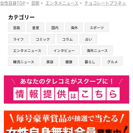
女性自身TOP
>
芸能
>
エンタメニュース
>
チョコレートプラネット
カテゴリー
芸能
皇室
国内
海外
スポーツ
ライフ
コミック
コラム
占い
エンタメニュース
インタビュー
海外ニュース
韓流ニュース
美容
健康
暮らし
グルメ