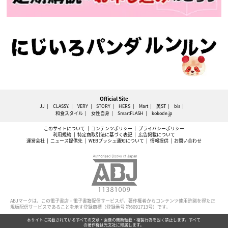
Official Site
JJ
CLASSY.
VERY
STORY
HERS
Mart
美ST
bis
和食スタイル
女性自身
SmartFLASH
kokode.jp
このサイトについて
コンテンツポリシー
プライバシーポリシー
利用規約
特定商取引法に基づく表記
広告掲載について
運営会社
ニュース提供先
WEBプッシュ通知について
情報提供
お問い合わせ
ABJマークは、この電子書店・電子書籍配信サービスが、著作権者からコンテンツ使用許諾を得た正
規版配信サービスであることを示す登録商標（登録番号 第6091713号）です。
本サイトに掲載されているすべての文章・画像の無断転載・複製行為を固く禁止します。すべて
の著作権は光文社に帰属します。