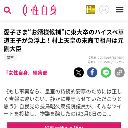
愛子さま“お婿様候補”に東大卒のハイスペ華
道王子が急浮上！村上天皇の末裔で祖母は元
副大臣
皇室
投稿日：2023/03/15 06:00
更新日：2025/03/31 22:52
『女性自身』編集部
《もし事実なら、皇室の持続的安寧のためには正し
く吉報に違いない。静かに見守らせていただこうと
思う》自民党の長島昭久衆議院議員が、そんなツイ
ートを投稿し、物議を醸したのは3月8日のこ...