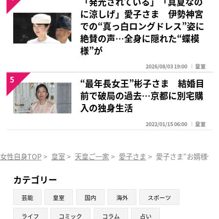
「発光されている」「真夏なの
に涼しげ」愛子さま 伊勢神宮
での“真っ白ロングドレス”姿に
絶賛の声…全身に隠れた“蝶模
様”が
2026/08/03 19:00
皇室
5
“最年長女王”彬子さま 結婚目
前で破局の過去…京都に別宅購
入の独身生活
2022/01/15 06:00
皇室
女性自身TOP
>
皇室
>
天皇ご一家
>
愛子さま
>
愛子さま“お婿様候
カテゴリー
芸能
皇室
国内
海外
スポーツ
ライフ
コミック
コラム
占い