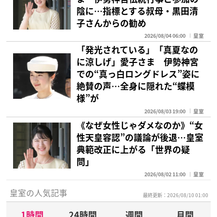
陰に…指標とする叔母・黒田清
子さんからの勧め
2026/08/04 06:00
皇室
「発光されている」「真夏なの
に涼しげ」愛子さま 伊勢神宮
での“真っ白ロングドレス”姿に
絶賛の声…全身に隠れた“蝶模
様”が
2026/08/03 19:00
皇室
《なぜ女性じゃダメなのか》“女
性天皇容認”の議論が後退…皇室
典範改正に上がる「世界の疑
問」
2026/08/02 11:00
皇室
皇室の人気記事
最終更新：2026/08/10 01:00
1時間
24時間
週間
月間