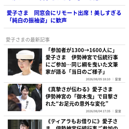
愛子さま 同窓会にリモート出席！美しすぎる
「純白の振袖姿」に歓声
愛子さまの最新記事
「参加者が1300→1600人に」
愛子さま 伊勢神宮で伝統行事
にご参加…同じ綱を曳いた文筆
家が語る「当日のご様子」
2026/08/05 18:10
皇室
《真摯さが伝わる》愛子さま
伊勢神宮の「御木曳」で目撃さ
れた“お足元の意外な変化”
2026/08/04 17:35
皇室
《ティアラもお借りに》愛子さ
ま 伊勢神宮伝統行事ご参加の