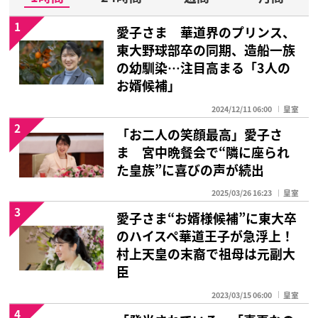
1
愛子さま 華道界のプリンス、
東大野球部卒の同期、造船一族
の幼馴染…注目高まる「3人の
お婿候補」
2024/12/11 06:00
皇室
2
「お二人の笑顔最高」愛子さ
ま 宮中晩餐会で“隣に座られ
た皇族”に喜びの声が続出
2025/03/26 16:23
皇室
3
愛子さま“お婿様候補”に東大卒
のハイスペ華道王子が急浮上！
村上天皇の末裔で祖母は元副大
臣
2023/03/15 06:00
皇室
4